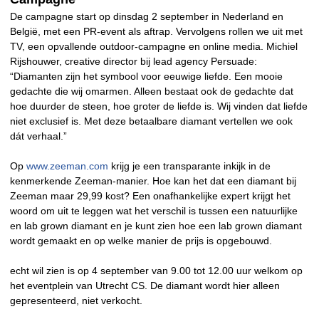
De campagne start op dinsdag 2 september in Nederland en
België, met een PR-event als aftrap. Vervolgens rollen we uit met
TV, een opvallende outdoor-campagne en online media. Michiel
Rijshouwer, creative director bij lead agency Persuade:
“Diamanten zijn het symbool voor eeuwige liefde. Een mooie
gedachte die wij omarmen. Alleen bestaat ook de gedachte dat
hoe duurder de steen, hoe groter de liefde is. Wij vinden dat liefde
niet exclusief is. Met deze betaalbare diamant vertellen we ook
dát verhaal.”
Op
www.zeeman.com
krijg je een transparante inkijk in de
kenmerkende Zeeman-manier. Hoe kan het dat een diamant bij
Zeeman maar 29,99 kost? Een onafhankelijke expert krijgt het
woord om uit te leggen wat het verschil is tussen een natuurlijke
en lab grown diamant en je kunt zien hoe een lab grown diamant
wordt gemaakt en op welke manier de prijs is opgebouwd.
echt wil zien is op 4 september van 9.00 tot 12.00 uur welkom op
het eventplein van Utrecht CS. De diamant wordt hier alleen
gepresenteerd, niet verkocht.