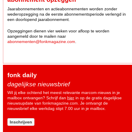
Jaarabonnementen en actieabonnementen worden zonder
wederopzegging na de eerste abonnementsperiode verlengd in
een doorlopend jaarabonnement.
Opzeggingen dienen vier weken voor afloop te worden
aangemeld door te mailen naar
abonnementen@fonkmagazine.com
.
fonk daily
dagelijkse nieuwsbrief
Wil jij elke ochtend het meest relevante marcom-nieuws in je
mailbox ontvangen? Schrijf dan
hier
in op de gratis dagelijkse
nieuwsupdate van fonkmagazine.com. Je ontvangt de
nieuwsbrief elke werkdag stipt 7.00 uur in je mailbox.
Inschrijven