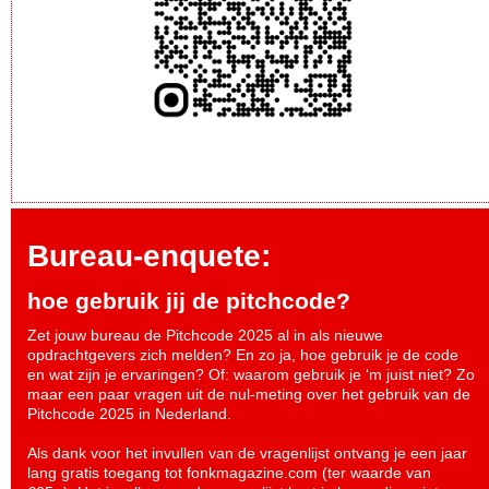
Bureau-enquete:
hoe gebruik jij de pitchcode?
Zet jouw bureau de Pitchcode 2025 al in als nieuwe
opdrachtgevers zich melden? En zo ja, hoe gebruik je de code
en wat zijn je ervaringen? Of: waarom gebruik je ‘m juist niet? Zo
maar een paar vragen uit de nul-meting over het gebruik van de
Pitchcode 2025 in Nederland.
Als dank voor het invullen van de vragenlijst ontvang je een jaar
lang gratis toegang tot fonkmagazine.com (ter waarde van