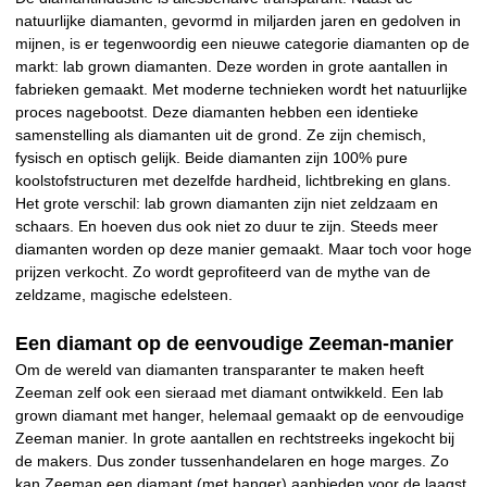
natuurlijke diamanten, gevormd in miljarden jaren en gedolven in
mijnen, is er tegenwoordig een nieuwe categorie diamanten op de
markt: lab grown diamanten. Deze worden in grote aantallen in
fabrieken gemaakt. Met moderne technieken wordt het natuurlijke
proces nagebootst. Deze diamanten hebben een identieke
samenstelling als diamanten uit de grond. Ze zijn chemisch,
fysisch en optisch gelijk. Beide diamanten zijn 100% pure
koolstofstructuren met dezelfde hardheid, lichtbreking en glans.
Het grote verschil: lab grown diamanten zijn niet zeldzaam en
schaars. En hoeven dus ook niet zo duur te zijn. Steeds meer
diamanten worden op deze manier gemaakt. Maar toch voor hoge
prijzen verkocht. Zo wordt geprofiteerd van de mythe van de
zeldzame, magische edelsteen.
Een diamant op de eenvoudige Zeeman-manier
Om de wereld van diamanten transparanter te maken heeft
Zeeman zelf ook een sieraad met diamant ontwikkeld. Een lab
grown diamant met hanger, helemaal gemaakt op de eenvoudige
Zeeman manier. In grote aantallen en rechtstreeks ingekocht bij
de makers. Dus zonder tussenhandelaren en hoge marges. Zo
kan Zeeman een diamant (met hanger) aanbieden voor de laagst