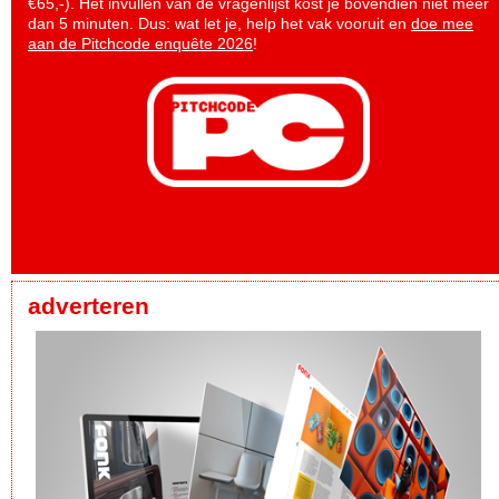
€65,-). Het invullen van de vragenlijst kost je bovendien niet meer
dan 5 minuten. Dus: wat let je, help het vak vooruit en
doe mee
aan de Pitchcode enquête 2026
!
adverteren