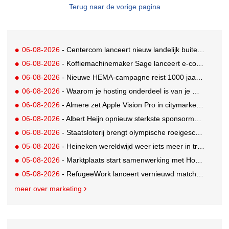
Terug naar de vorige pagina
06-08-2026
- Centercom lanceert nieuw landelijk buitereclamenetwerk: City Cubes
06-08-2026
- Koffiemachinemaker Sage lanceert e-commerceplatform voor koffieliefhebbers
06-08-2026
- Nieuwe HEMA-campagne reist 1000 jaar terug in de tijd naar 'Hemastein'
06-08-2026
- Waarom je hosting onderdeel is van je merkstrategie
06-08-2026
- Almere zet Apple Vision Pro in citymarketing
06-08-2026
- Albert Heijn opnieuw sterkste sponsormerk, PostNL daalt
06-08-2026
- Staatsloterij brengt olympische roeigeschiedenis tot leven voor WK Roeien
05-08-2026
- Heineken wereldwijd weer iets meer in trek
05-08-2026
- Marktplaats start samenwerking met House of Cars
05-08-2026
- RefugeeWork lanceert vernieuwd matchingplatform voor nieuwkomers en werkgevers
meer over marketing