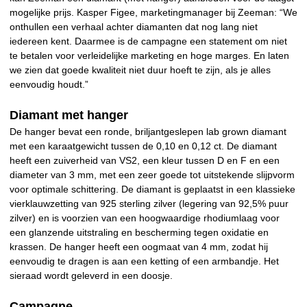
mogelijke prijs. Kasper Figee, marketingmanager bij Zeeman: “We
onthullen een verhaal achter diamanten dat nog lang niet
iedereen kent. Daarmee is de campagne een statement om niet
te betalen voor verleidelijke marketing en hoge marges. En laten
we zien dat goede kwaliteit niet duur hoeft te zijn, als je alles
eenvoudig houdt.”
Diamant met hanger
De hanger bevat een ronde, briljantgeslepen lab grown diamant
met een karaatgewicht tussen de 0,10 en 0,12 ct. De diamant
heeft een zuiverheid van VS2, een kleur tussen D en F en een
diameter van 3 mm, met een zeer goede tot uitstekende slijpvorm
voor optimale schittering. De diamant is geplaatst in een klassieke
vierklauwzetting van 925 sterling zilver (legering van 92,5% puur
zilver) en is voorzien van een hoogwaardige rhodiumlaag voor
een glanzende uitstraling en bescherming tegen oxidatie en
krassen. De hanger heeft een oogmaat van 4 mm, zodat hij
eenvoudig te dragen is aan een ketting of een armbandje. Het
sieraad wordt geleverd in een doosje.
Campagne