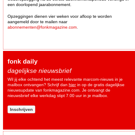
een doorlopend jaarabonnement.
Opzeggingen dienen vier weken voor afloop te worden
aangemeld door te mailen naar
abonnementen@fonkmagazine.com
.
fonk daily
dagelijkse nieuwsbrief
Wil jij elke ochtend het meest relevante marcom-nieuws in je
mailbox ontvangen? Schrijf dan
hier
in op de gratis dagelijkse
nieuwsupdate van fonkmagazine.com. Je ontvangt de
nieuwsbrief elke werkdag stipt 7.00 uur in je mailbox.
Inschrijven