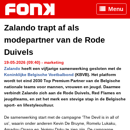
Menu
Zalando trapt af als
modepartner van de Rode
Duivels
19-05-2026 (09:40) - marketing
Zalando
heeft een vijfjarige samenwerking gesloten met de
Koninklijke Belgische Voetbalbond
(KBVB). Het platform
wordt tot eind 2030 Top Premium Partner van de Belgische
nationale teams voor mannen, vrouwen en jeugd. Daarmee
verbindt Zalando zich aan de Rode Duivels, Red Flames en
jeugdteams, en zet het merk een stevige stap in de Belgische
sport- en lifestylecultuur.
De samenwerking start met de campagne 'The Devil is in all of
us', waarin onder anderen Kevin De Bruyne, Romelu Lukaku,
Amadou Onana en Jérémy Doku te zien zijn. De campagne