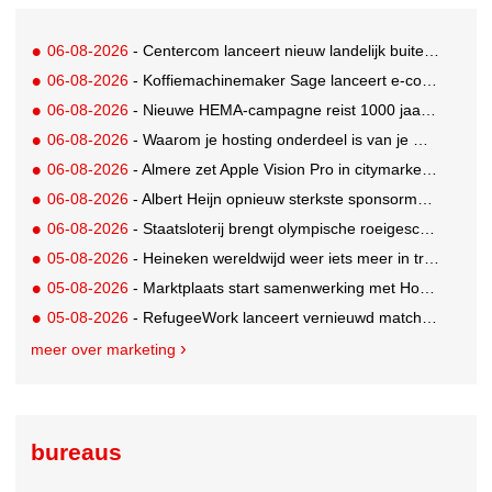
06-08-2026
- Centercom lanceert nieuw landelijk buitereclamenetwerk: City Cubes
06-08-2026
- Koffiemachinemaker Sage lanceert e-commerceplatform voor koffieliefhebbers
06-08-2026
- Nieuwe HEMA-campagne reist 1000 jaar terug in de tijd naar 'Hemastein'
06-08-2026
- Waarom je hosting onderdeel is van je merkstrategie
06-08-2026
- Almere zet Apple Vision Pro in citymarketing
06-08-2026
- Albert Heijn opnieuw sterkste sponsormerk, PostNL daalt
06-08-2026
- Staatsloterij brengt olympische roeigeschiedenis tot leven voor WK Roeien
05-08-2026
- Heineken wereldwijd weer iets meer in trek
05-08-2026
- Marktplaats start samenwerking met House of Cars
05-08-2026
- RefugeeWork lanceert vernieuwd matchingplatform voor nieuwkomers en werkgevers
meer over marketing
bureaus