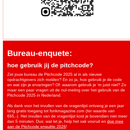
Bureau-enquete:
hoe gebruik jij de pitchcode?
Zet jouw bureau de Pitchcode 2025 al in als nieuwe
opdrachtgevers zich melden? En zo ja, hoe gebruik je de code
en wat zijn je ervaringen? Of: waarom gebruik je ‘m juist niet? Zo
maar een paar vragen uit de nul-meting over het gebruik van de
Pitchcode 2025 in Nederland.
Als dank voor het invullen van de vragenlijst ontvang je een jaar
lang gratis toegang tot fonkmagazine.com (ter waarde van
€65,-). Het invullen van de vragenlijst kost je bovendien niet meer
dan 5 minuten. Dus: wat let je, help het vak vooruit en
doe mee
aan de Pitchcode enquête 2026
!