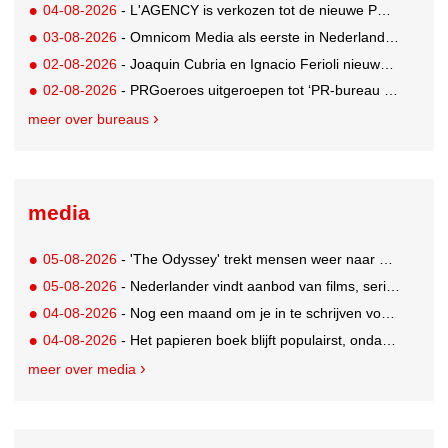
04-08-2026
- L'AGENCY is verkozen tot de nieuwe PR-partner van KoRo
03-08-2026
- Omnicom Media als eerste in Nederland actief met advertenties in ChatGPT
02-08-2026
- Joaquin Cubria en Ignacio Ferioli nieuwe Global CCO’s GUT, Renata Neumann Global Head of Production
02-08-2026
- PRGoeroes uitgeroepen tot ‘PR-bureau van het jaar 2026’
meer over bureaus
media
05-08-2026
- 'The Odyssey' trekt mensen weer naar de bioscoop
05-08-2026
- Nederlander vindt aanbod van films, series en sport vaak versnipperd
04-08-2026
- Nog een maand om je in te schrijven voor de Mercurs 2026
04-08-2026
- Het papieren boek blijft populairst, ondanks digitale alternatieven
meer over media