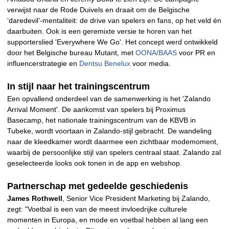
verwijst naar de Rode Duivels en draait om de Belgische
‘daredevil’-mentaliteit: de drive van spelers en fans, op het veld én
daarbuiten. Ook is een geremixte versie te horen van het
supporterslied 'Everywhere We Go'. Het concept werd ontwikkeld
door het Belgische bureau Mutant, met
OONA/BAAS
voor PR en
influencerstrategie en
Dentsu Benelux
voor media.
In stijl naar het trainingscentrum
Een opvallend onderdeel van de samenwerking is het 'Zalando
Arrival Moment'. De aankomst van spelers bij Proximus
Basecamp, het nationale trainingscentrum van de KBVB in
Tubeke, wordt voortaan in Zalando-stijl gebracht. De wandeling
naar de kleedkamer wordt daarmee een zichtbaar modemoment,
waarbij de persoonlijke stijl van spelers centraal staat. Zalando zal
geselecteerde looks ook tonen in de app en webshop.
Partnerschap met gedeelde geschiedenis
James Rothwell
, Senior Vice President Marketing bij Zalando,
zegt: "Voetbal is een van de meest invloedrijke culturele
momenten in Europa, en mode en voetbal hebben al lang een