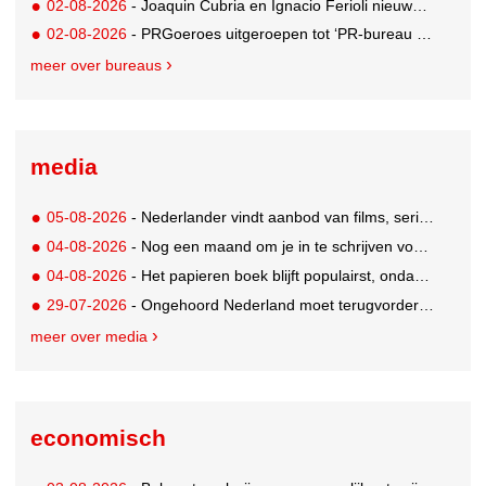
02-08-2026
- Joaquin Cubria en Ignacio Ferioli nieuwe Global CCO’s GUT, Renata Neumann Global Head of Production
02-08-2026
- PRGoeroes uitgeroepen tot ‘PR-bureau van het jaar 2026’
meer over bureaus
media
05-08-2026
- Nederlander vindt aanbod van films, series en sport vaak versnipperd
04-08-2026
- Nog een maand om je in te schrijven voor de Mercurs 2026
04-08-2026
- Het papieren boek blijft populairst, ondanks digitale alternatieven
29-07-2026
- Ongehoord Nederland moet terugvordering betalen aan Commissariaat voor de Media
meer over media
economisch