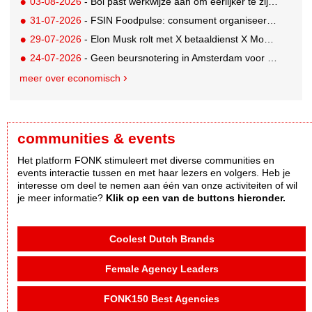
03-08-2026
- Bol past werkwijze aan om eerlijker te zijn naar verkopers en consumenten
31-07-2026
- FSIN Foodpulse: consument organiseert eet- en koopgedrag bewuster
29-07-2026
- Elon Musk rolt met X betaaldienst X Money uit in VS: zorgen in Washington
24-07-2026
- Geen beursnotering in Amsterdam voor nieuw concern voedingsmerken Unilever
meer over economisch
communities & events
Het platform FONK stimuleert met diverse communities en
events interactie tussen en met haar lezers en volgers. Heb je
interesse om deel te nemen aan één van onze activiteiten of wil
je meer informatie?
Klik op een van de buttons hieronder.
Coolest Dutch Brands
Female Agency Leaders
FONK150 Best Agencies