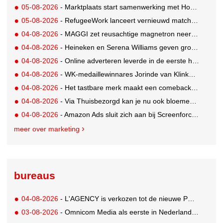
05-08-2026
- Marktplaats start samenwerking met House of Cars
05-08-2026
- RefugeeWork lanceert vernieuwd matchingplatform voor nieuwkomers en werkgevers
04-08-2026
- MAGGI zet reusachtige magnetron neer op Solar Festival
04-08-2026
- Heineken en Serena Williams geven grootste tennisfans kans om US Open bij te wonen
04-08-2026
- Online adverteren leverde in de eerste helft van 2026 meer op
04-08-2026
- WK-medaillewinnares Jorinde van Klinken kiest voor M line
04-08-2026
- Het tastbare merk maakt een comeback. En de marcom-industrie kijkt nog de andere kant op.
04-08-2026
- Via Thuisbezorgd kan je nu ook bloemen bestellen
04-08-2026
- Amazon Ads sluit zich aan bij Screenforce en zal onderdeel uitmaken van NMO
meer over marketing
bureaus
04-08-2026
- L'AGENCY is verkozen tot de nieuwe PR-partner van KoRo
03-08-2026
- Omnicom Media als eerste in Nederland actief met advertenties in ChatGPT