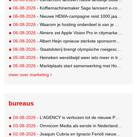
06-08-2026
- Koffiemachinemaker Sage lanceert e-commerceplatform voor koffieliefhebbers
06-08-2026
- Nieuwe HEMA-campagne reist 1000 jaar terug in de tijd naar 'Hemastein'
06-08-2026
- Waarom je hosting onderdeel is van je merkstrategie
06-08-2026
- Almere zet Apple Vision Pro in citymarketing
06-08-2026
- Albert Heijn opnieuw sterkste sponsormerk, PostNL daalt
06-08-2026
- Staatsloterij brengt olympische roeigeschiedenis tot leven voor WK Roeien
05-08-2026
- Heineken wereldwijd weer iets meer in trek
05-08-2026
- Marktplaats start samenwerking met House of Cars
meer over marketing
bureaus
04-08-2026
- L'AGENCY is verkozen tot de nieuwe PR-partner van KoRo
03-08-2026
- Omnicom Media als eerste in Nederland actief met advertenties in ChatGPT
02-08-2026
- Joaquin Cubria en Ignacio Ferioli nieuwe Global CCO’s GUT, Renata Neumann Global Head of Production