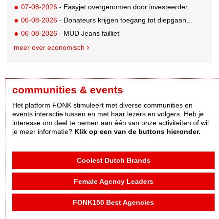
07-08-2026
- Easyjet overgenomen door investeerder Apollo
06-08-2026
- Donateurs krijgen toegang tot diepgaandere informatie over goede doelen
06-08-2026
- MUD Jeans failliet
meer over economisch
communities & events
Het platform FONK stimuleert met diverse communities en
events interactie tussen en met haar lezers en volgers. Heb je
interesse om deel te nemen aan één van onze activiteiten of wil
je meer informatie?
Klik op een van de buttons hieronder.
Coolest Dutch Brands
Female Agency Leaders
FONK150 Best Agencies