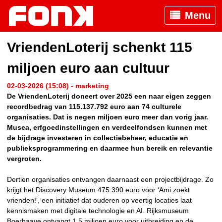
Menu
VriendenLoterij schenkt 115
miljoen euro aan cultuur
02-03-2026 (15:08) - marketing
De VriendenLoterij doneert over 2025 een naar eigen zeggen
recordbedrag van 115.137.792 euro aan 74 culturele
organisaties. Dat is negen miljoen euro meer dan vorig jaar.
Musea, erfgoedinstellingen en verdeelfondsen kunnen met
de bijdrage investeren in collectiebeheer, educatie en
publieksprogrammering en daarmee hun bereik en relevantie
vergroten.
Dertien organisaties ontvangen daarnaast een projectbijdrage. Zo
krijgt het Discovery Museum 475.390 euro voor ‘Ami zoekt
vrienden!’, een initiatief dat ouderen op veertig locaties laat
kennismaken met digitale technologie en AI. Rijksmuseum
Boerhaave ontvangt 1,5 miljoen euro voor uitbreiding en de