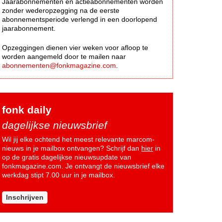
Jaarabonnementen en actieabonnementen worden
zonder wederopzegging na de eerste
abonnementsperiode verlengd in een doorlopend
jaarabonnement.
Opzeggingen dienen vier weken voor afloop te
worden aangemeld door te mailen naar
abonnementen@fonkmagazine.com
.
fonk daily
dagelijkse nieuwsbrief
Wil jij elke ochtend het meest relevante marcom-
nieuws in je mailbox ontvangen? Schrijf dan
hier
in
op de gratis dagelijkse nieuwsupdate van
fonkmagazine.com. Je ontvangt de nieuwsbrief elke
werkdag stipt 7.00 uur in je mailbox.
Inschrijven