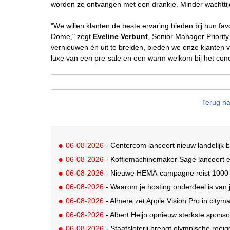
worden ze ontvangen met een drankje. Minder wachttij
"We willen klanten de beste ervaring bieden bij hun favori
Dome," zegt
Eveline Verbunt
, Senior Manager Priori
vernieuwen én uit te breiden, bieden we onze klanten
luxe van een pre-sale en een warm welkom bij het conc
Terug na
06-08-2026
- Centercom lanceert nieuw landelijk 
06-08-2026
- Koffiemachinemaker Sage lanceert e
06-08-2026
- Nieuwe HEMA-campagne reist 1000 jaa
06-08-2026
- Waarom je hosting onderdeel is van 
06-08-2026
- Almere zet Apple Vision Pro in citym
06-08-2026
- Albert Heijn opnieuw sterkste spons
06-08-2026
- Staatsloterij brengt olympische roei