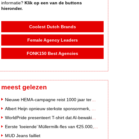
informatie?
Klik op een van de buttons
hieronder.
Coolest Dutch Brands
Female Agency Leaders
FONK150 Best Agencies
meest gelezen
Nieuwe HEMA-campagne reist 1000 jaar terug in de tijd naar 'Hemastein'
Albert Heijn opnieuw sterkste sponsormerk, PostNL daalt
WorldPride presenteert T-shirt dat AI-bewakingscamera's misleidt
Eerste ‘loeiende’ Müllermilk-fles van €25.000,- gevonden
MUD Jeans failliet