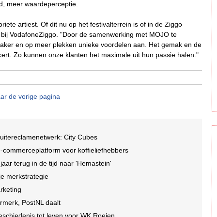
d, meer waardeperceptie.
ete artiest. Of dit nu op het festivalterrein is of in de Ziggo
ty bij VodafoneZiggo. "Door de samenwerking met MOJO te
 vaker en op meer plekken unieke voordelen aan. Het gemak en de
ert. Zo kunnen onze klanten het maximale uit hun passie halen."
ar de vorige pagina
buitereclamenetwerk: City Cubes
-commerceplatform voor koffieliefhebbers
r terug in de tijd naar 'Hemastein'
je merkstrategie
arketing
ormerk, PostNL daalt
geschiedenis tot leven voor WK Roeien