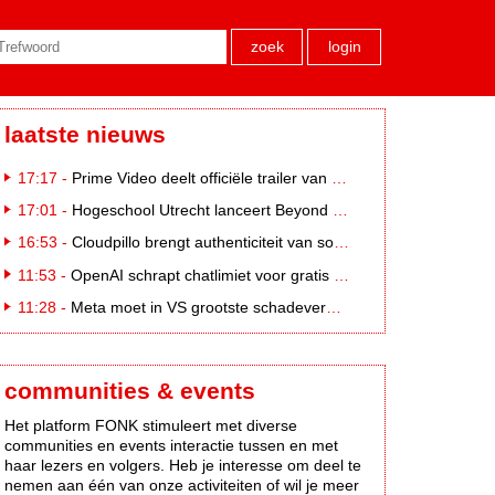
zoek
login
laatste nieuws
17:17 -
Prime Video deelt officiële trailer van L*VE KLEINE
17:01 -
Hogeschool Utrecht lanceert Beyond Campus binnen International Creative Business
16:53 -
Cloudpillo brengt authenticiteit van social naar tv
11:53 -
OpenAI schrapt chatlimiet voor gratis ChatGPT-gebruikers
11:28 -
Meta moet in VS grootste schadevergoeding ooit betalen: 567 miljoen dollar
communities & events
Het platform FONK stimuleert met diverse
communities en events interactie tussen en met
haar lezers en volgers. Heb je interesse om deel te
nemen aan één van onze activiteiten of wil je meer