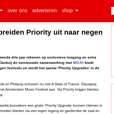
over ons
adverteren
shop
eiden Priority uit naar negen
nde drie jaar rekenen op exclusieve toegang en extra
d. Dankzij de vernieuwde samenwerking met
MOJO
biedt
en festivals en wordt het aantal ‘Priority Upgrades’ in de
ole en Pinkpop schuiven nu ook A State of Trance, Dauwpop,
het Amsterdam Music Festival aan. Via Priority krijgen klanten
op.
arbij bezoekers een gratis ‘Priority Upgrade’ kunnen claimen in
treden klanten via een eigen ingang en garderobe de zaal en