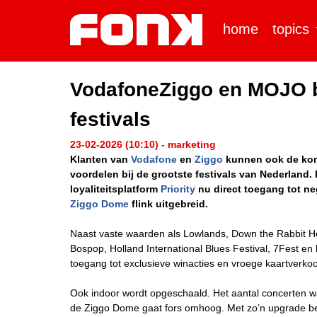
home
topics
VodafoneZiggo en MOJO br
festivals
23-02-2026 (10:10) - marketing
Klanten van
Vodafone
en
Ziggo
kunnen ook de kome
voordelen bij de grootste festivals van Nederlan
loyaliteitsplatform
Priority
nu direct toegang tot neg
Ziggo Dome
flink uitgebreid.
Naast vaste waarden als Lowlands, Down the Rabbit H
Bospop, Holland International Blues Festival, 7Fest en 
toegang tot exclusieve winacties en vroege kaartverko
Ook indoor wordt opgeschaald. Het aantal concerten wa
de Ziggo Dome gaat fors omhoog. Met zo’n upgrade be