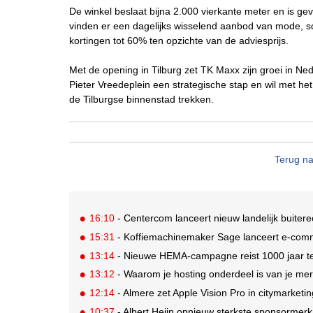
De winkel beslaat bijna 2.000 vierkante meter en is ge
vinden er een dagelijks wisselend aanbod van mode, 
kortingen tot 60% ten opzichte van de adviesprijs.
Met de opening in Tilburg zet TK Maxx zijn groei in Ned
Pieter Vreedeplein een strategische stap en wil met het 
de Tilburgse binnenstad trekken.
Terug na
16:10
- Centercom lanceert nieuw landelijk buiter
15:31
- Koffiemachinemaker Sage lanceert e-comme
13:14
- Nieuwe HEMA-campagne reist 1000 jaar ter
13:12
- Waarom je hosting onderdeel is van je mer
12:14
- Almere zet Apple Vision Pro in citymarketi
10:37
- Albert Heijn opnieuw sterkste sponsormerk