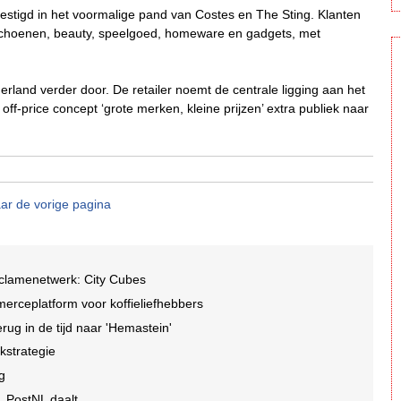
vestigd in het voormalige pand van Costes en The Sting. Klanten
schoenen, beauty, speelgoed, homeware en gadgets, met
erland verder door. De retailer noemt de centrale ligging aan het
off-price concept ‘grote merken, kleine prijzen’ extra publiek naar
ar de vorige pagina
eclamenetwerk: City Cubes
rceplatform voor koffieliefhebbers
ug in de tijd naar 'Hemastein'
kstrategie
ng
, PostNL daalt