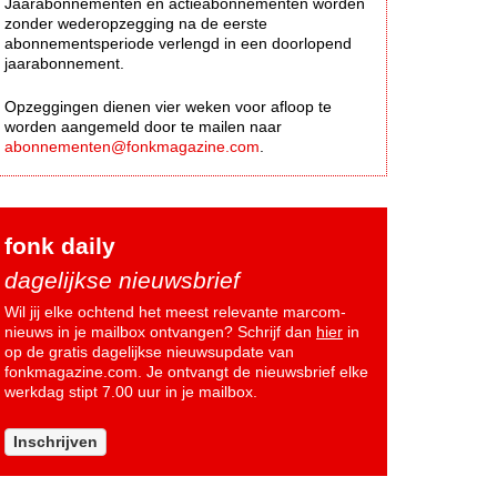
Jaarabonnementen en actieabonnementen worden
zonder wederopzegging na de eerste
abonnementsperiode verlengd in een doorlopend
jaarabonnement.
Opzeggingen dienen vier weken voor afloop te
worden aangemeld door te mailen naar
abonnementen@fonkmagazine.com
.
fonk daily
dagelijkse nieuwsbrief
Wil jij elke ochtend het meest relevante marcom-
nieuws in je mailbox ontvangen? Schrijf dan
hier
in
op de gratis dagelijkse nieuwsupdate van
fonkmagazine.com. Je ontvangt de nieuwsbrief elke
werkdag stipt 7.00 uur in je mailbox.
Inschrijven