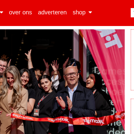
over ons
adverteren
shop