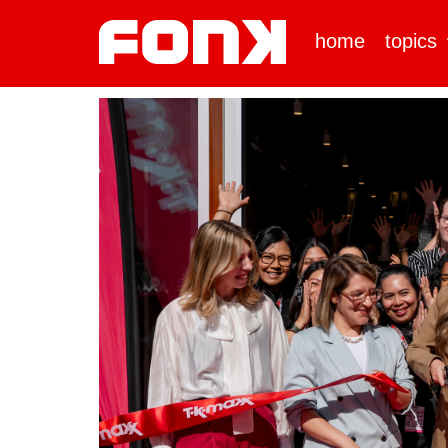
home
topics