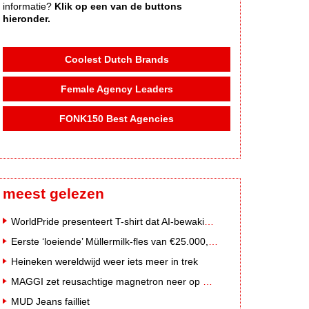
informatie?
Klik op een van de buttons
hieronder.
Coolest Dutch Brands
Female Agency Leaders
FONK150 Best Agencies
meest gelezen
WorldPride presenteert T-shirt dat AI-bewakingscamera's misleidt
Eerste ‘loeiende’ Müllermilk-fles van €25.000,- gevonden
Heineken wereldwijd weer iets meer in trek
MAGGI zet reusachtige magnetron neer op Solar Festival
MUD Jeans failliet