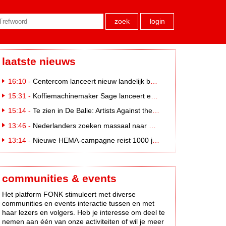
zoek
login
laatste nieuws
16:10 -
Centercom lanceert nieuw landelijk buitereclamenetwerk: City Cubes
15:31 -
Koffiemachinemaker Sage lanceert e-commerceplatform voor koffieliefhebbers
15:14 -
Te zien in De Balie: Artists Against the Kremlin III
13:46 -
Nederlanders zoeken massaal naar eclipsbrillen op Marktplaats
13:14 -
Nieuwe HEMA-campagne reist 1000 jaar terug in de tijd naar 'Hemastein'
communities & events
Het platform FONK stimuleert met diverse
communities en events interactie tussen en met
haar lezers en volgers. Heb je interesse om deel te
nemen aan één van onze activiteiten of wil je meer