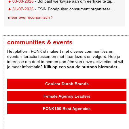
03-08-2026
- Bol past werkwijze aan om eerlijker te zijn naar verkopers en consumenten
31-07-2026
- FSIN Foodpulse: consument organiseert eet- en koopgedrag bewuster
meer over economisch
communities & events
Het platform FONK stimuleert met diverse communities en
events interactie tussen en met haar lezers en volgers. Heb je
interesse om deel te nemen aan één van onze activiteiten of wil
je meer informatie?
Klik op een van de buttons hieronder.
Coolest Dutch Brands
Female Agency Leaders
FONK150 Best Agencies