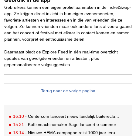
Gebruik in de app
Gebruikers kunnen een eigen profiel aanmaken in de TicketSwap-
app. Ze krijgen direct inzicht in hun eigen evenemeneten,
favoriete artiesten en interesses en in die van vrienden die ze
volgen. Zo kunnen vrienden maar ook andere fans al voorafgaand
aan het concert of festival met elkaar in contact komen en samen
plannen, voorpret en enthousiasme delen.
Daarnaast biedt de Explore Feed in één real-time overzicht
updates van gevolgde vrienden en artiesten, plus
gepersonaliseerde volgsuggesties.
Terug naar de vorige pagina
16:10
- Centercom lanceert nieuw landelijk buitereclamenetwerk: City Cubes
15:31
- Koffiemachinemaker Sage lanceert e-commerceplatform voor koffieliefhebbers
13:14
- Nieuwe HEMA-campagne reist 1000 jaar terug in de tijd naar 'Hemastein'