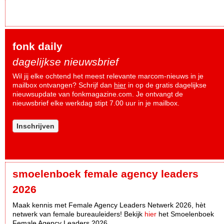
fonk daily
dagelijkse nieuwsbrief
Wil jij elke ochtend het meest relevante marcom-nieuws in je
mailbox ontvangen? Schrijf dan
hier
in op de gratis dagelijkse
nieuwsupdate van fonkmagazine.com. Je ontvangt de
nieuwsbrief elke werkdag stipt 7.00 uur in je mailbox.
Inschrijven
smoelenboek female agency leaders
2026
Maak kennis met Female Agency Leaders Netwerk 2026, hèt
netwerk van female bureauleiders! Bekijk
hier
het Smoelenboek
Female Agency Leaders 2026.