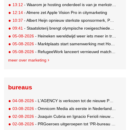
13:12
- Waarom je hosting onderdeel is van je merkstrategie
12:14
- Almere zet Apple Vision Pro in citymarketing
10:37
- Albert Heijn opnieuw sterkste sponsormerk, PostNL daalt
09:41
- Staatsloterij brengt olympische roeigeschiedenis tot leven voor WK Roeien
05-08-2026
- Heineken wereldwijd weer iets meer in trek
05-08-2026
- Marktplaats start samenwerking met House of Cars
05-08-2026
- RefugeeWork lanceert vernieuwd matchingplatform voor nieuwkomers en werkgevers
meer over marketing
bureaus
04-08-2026
- L'AGENCY is verkozen tot de nieuwe PR-partner van KoRo
03-08-2026
- Omnicom Media als eerste in Nederland actief met advertenties in ChatGPT
02-08-2026
- Joaquin Cubria en Ignacio Ferioli nieuwe Global CCO’s GUT, Renata Neumann Global Head of Production
02-08-2026
- PRGoeroes uitgeroepen tot ‘PR-bureau van het jaar 2026’