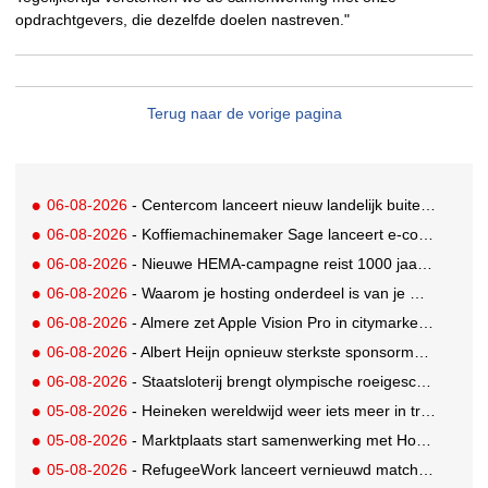
opdrachtgevers, die dezelfde doelen nastreven."
Terug naar de vorige pagina
06-08-2026
- Centercom lanceert nieuw landelijk buitereclamenetwerk: City Cubes
06-08-2026
- Koffiemachinemaker Sage lanceert e-commerceplatform voor koffieliefhebbers
06-08-2026
- Nieuwe HEMA-campagne reist 1000 jaar terug in de tijd naar 'Hemastein'
06-08-2026
- Waarom je hosting onderdeel is van je merkstrategie
06-08-2026
- Almere zet Apple Vision Pro in citymarketing
06-08-2026
- Albert Heijn opnieuw sterkste sponsormerk, PostNL daalt
06-08-2026
- Staatsloterij brengt olympische roeigeschiedenis tot leven voor WK Roeien
05-08-2026
- Heineken wereldwijd weer iets meer in trek
05-08-2026
- Marktplaats start samenwerking met House of Cars
05-08-2026
- RefugeeWork lanceert vernieuwd matchingplatform voor nieuwkomers en werkgevers