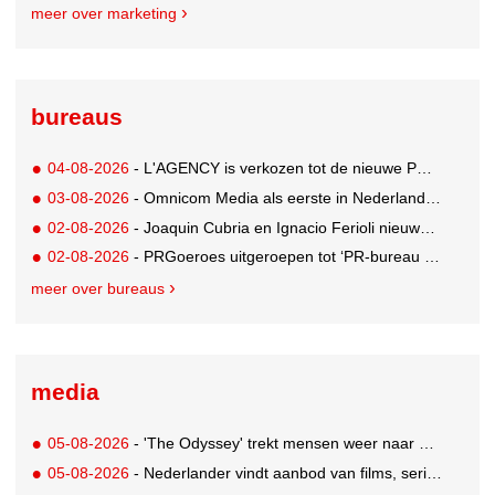
meer over marketing
bureaus
04-08-2026
- L'AGENCY is verkozen tot de nieuwe PR-partner van KoRo
03-08-2026
- Omnicom Media als eerste in Nederland actief met advertenties in ChatGPT
02-08-2026
- Joaquin Cubria en Ignacio Ferioli nieuwe Global CCO’s GUT, Renata Neumann Global Head of Production
02-08-2026
- PRGoeroes uitgeroepen tot ‘PR-bureau van het jaar 2026’
meer over bureaus
media
05-08-2026
- 'The Odyssey' trekt mensen weer naar de bioscoop
05-08-2026
- Nederlander vindt aanbod van films, series en sport vaak versnipperd