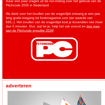
maar een paar vragen uit de nul-meting over het gebruik van de
Pitchcode 2025 in Nederland.
Als dank voor het invullen van de vragenlijst ontvang je een jaar
lang gratis toegang tot fonkmagazine.com (ter waarde van
€65,-). Het invullen van de vragenlijst kost je bovendien niet meer
dan 5 minuten. Dus: wat let je, help het vak vooruit en
doe mee
aan de Pitchcode enquête 2026
!
adverteren