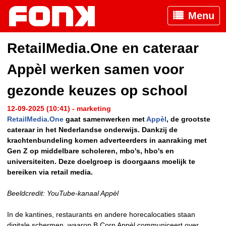
Menu
RetailMedia.One en cateraar
Appèl werken samen voor
gezonde keuzes op school
12-09-2025 (10:41) - marketing
RetailMedia.One
gaat samenwerken met
Appèl
, de grootste
cateraar in het Nederlandse onderwijs. Dankzij de
krachtenbundeling komen adverteerders in aanraking met
Gen Z op middelbare scholeren, mbo's, hbo's en
universiteiten. Deze doelgroep is doorgaans moelijk te
bereiken via retail media.
Beeldcredit: YouTube-kanaal Appèl
In de kantines, restaurants en andere horecalocaties staan
digitale schermen, waarop B Corp Appèl communiceert over