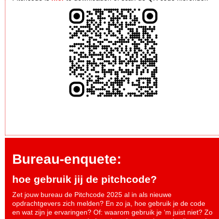
Bureau-enquete:
hoe gebruik jij de pitchcode?
Zet jouw bureau de Pitchcode 2025 al in als nieuwe
opdrachtgevers zich melden? En zo ja, hoe gebruik je de code
en wat zijn je ervaringen? Of: waarom gebruik je ‘m juist niet? Zo