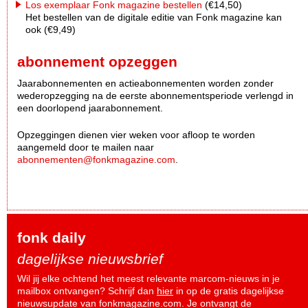
Los exemplaar Fonk magazine bestellen
(€14,50)
Het bestellen van de digitale editie van Fonk magazine kan
ook (€9,49)
abonnement opzeggen
Jaarabonnementen en actieabonnementen worden zonder
wederopzegging na de eerste abonnementsperiode verlengd in
een doorlopend jaarabonnement.
Opzeggingen dienen vier weken voor afloop te worden
aangemeld door te mailen naar
abonnementen@fonkmagazine.com
.
fonk daily
dagelijkse nieuwsbrief
Wil jij elke ochtend het meest relevante marcom-nieuws in je
mailbox ontvangen? Schrijf dan
hier
in op de gratis dagelijkse
nieuwsupdate van fonkmagazine.com. Je ontvangt de