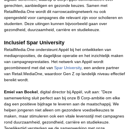
gerechten, aanbiedigen en gezonde keuzes. Samen met
RetailMedia.One wordt dit narrowcastingnetwerk nu ook
opengesteld voor campagnes die relevant zijn voor scholieren en
studenten. Deze uitingen kunnen bijvoorbeeld gaan over
gezondheid, duurzaamheid, carrière en studiekeuze.
Inclusief Spar University
RetailMedia.One ondersteunt Appèl bij het ontwikkelen van
mediaproposities, de dagelijkse operatie en het inzichtelijk maken
van campagneprestaties. Het netwerk van Appèl wordt
gecombineerd met dat van
Spar University
, een andere partner
van Retail.MediaOne, waardoor Gen Z op landelijk niveau effectief
bereikt wordt.
Emiel van Bockel
, digital director bij Appèl, vult aan: "Deze
samenwerking sluit perfect aan bij onze B Corp-ambitie om elke
dag een positieve bijdrage te leveren aan de maatschappij. We
helpen jongeren niet alleen om gezondere voedselkeuzes te
maken, maar stimuleren ook een vitale levensstijl met campagnes
rond duurzaamheid, gezondheid, carrière en studiekeuze.
Tegelijkertijd versterken we de samenwerking met onze