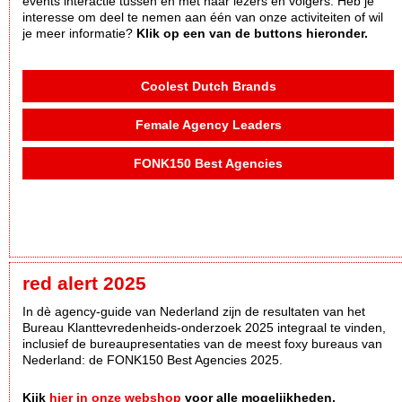
events interactie tussen en met haar lezers en volgers. Heb je
interesse om deel te nemen aan één van onze activiteiten of wil
je meer informatie?
Klik op een van de buttons hieronder.
Coolest Dutch Brands
Female Agency Leaders
FONK150 Best Agencies
red alert 2025
In dè agency-guide van Nederland zijn de resultaten van het
Bureau Klanttevredenheids-onderzoek 2025 integraal te vinden,
inclusief de bureaupresentaties van de meest foxy bureaus van
Nederland: de FONK150 Best Agencies 2025.
Kijk
hier in onze webshop
voor alle mogelijkheden.