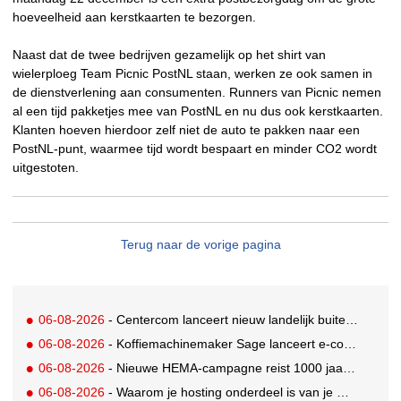
hoeveelheid aan kerstkaarten te bezorgen.
Naast dat de twee bedrijven gezamelijk op het shirt van
wielerploeg Team Picnic PostNL staan, werken ze ook samen in
de dienstverlening aan consumenten. Runners van Picnic nemen
al een tijd pakketjes mee van PostNL en nu dus ook kerstkaarten.
Klanten hoeven hierdoor zelf niet de auto te pakken naar een
PostNL-punt, waarmee tijd wordt bespaart en minder CO2 wordt
uitgestoten.
Terug naar de vorige pagina
06-08-2026
- Centercom lanceert nieuw landelijk buitereclamenetwerk: City Cubes
06-08-2026
- Koffiemachinemaker Sage lanceert e-commerceplatform voor koffieliefhebbers
06-08-2026
- Nieuwe HEMA-campagne reist 1000 jaar terug in de tijd naar 'Hemastein'
06-08-2026
- Waarom je hosting onderdeel is van je merkstrategie