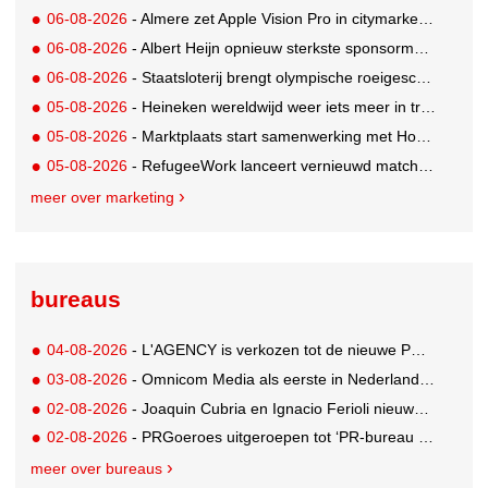
06-08-2026
- Almere zet Apple Vision Pro in citymarketing
06-08-2026
- Albert Heijn opnieuw sterkste sponsormerk, PostNL daalt
06-08-2026
- Staatsloterij brengt olympische roeigeschiedenis tot leven voor WK Roeien
05-08-2026
- Heineken wereldwijd weer iets meer in trek
05-08-2026
- Marktplaats start samenwerking met House of Cars
05-08-2026
- RefugeeWork lanceert vernieuwd matchingplatform voor nieuwkomers en werkgevers
meer over marketing
bureaus
04-08-2026
- L'AGENCY is verkozen tot de nieuwe PR-partner van KoRo
03-08-2026
- Omnicom Media als eerste in Nederland actief met advertenties in ChatGPT
02-08-2026
- Joaquin Cubria en Ignacio Ferioli nieuwe Global CCO’s GUT, Renata Neumann Global Head of Production
02-08-2026
- PRGoeroes uitgeroepen tot ‘PR-bureau van het jaar 2026’
meer over bureaus