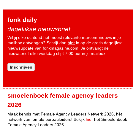
fonk daily
dagelijkse nieuwsbrief
Wil jij elke ochtend het meest relevante marcom-nieuws in je
mailbox ontvangen? Schrijf dan
hier
in op de gratis dagelijkse
nieuwsupdate van fonkmagazine.com. Je ontvangt de
nieuwsbrief elke werkdag stipt 7.00 uur in je mailbox.
Inschrijven
smoelenboek female agency leaders
2026
Maak kennis met Female Agency Leaders Netwerk 2026, hèt
netwerk van female bureauleiders! Bekijk
hier
het Smoelenboek
Female Agency Leaders 2026.