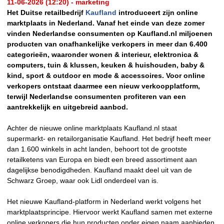
11-06-2026 (12:20) - marketing
Het Duitse retailbedrijf
Kaufland
introduceert zijn online
marktplaats in Nederland. Vanaf het einde van deze zomer
vinden Nederlandse consumenten op Kaufland.nl miljoenen
producten van onafhankelijke verkopers in meer dan 6.400
categorieën, waaronder wonen & interieur, elektronica &
computers, tuin & klussen, keuken & huishouden, baby &
kind, sport & outdoor en mode & accessoires. Voor online
verkopers ontstaat daarmee een nieuw verkoopplatform,
terwijl Nederlandse consumenten profiteren van een
aantrekkelijk en uitgebreid aanbod.
Achter de nieuwe online marktplaats Kaufland.nl staat
supermarkt- en retailorganisatie Kaufland. Het bedrijf heeft meer
dan 1.600 winkels in acht landen, behoort tot de grootste
retailketens van Europa en biedt een breed assortiment aan
dagelijkse benodigdheden. Kaufland maakt deel uit van de
Schwarz Groep, waar ook Lidl onderdeel van is.
Het nieuwe Kaufland-platform in Nederland werkt volgens het
marktplaatsprincipe. Hiervoor werkt Kaufland samen met externe
online verkopers die hun producten onder eigen naam aanbieden.