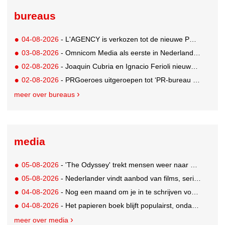
bureaus
04-08-2026
- L'AGENCY is verkozen tot de nieuwe PR-partner van KoRo
03-08-2026
- Omnicom Media als eerste in Nederland actief met advertenties in ChatGPT
02-08-2026
- Joaquin Cubria en Ignacio Ferioli nieuwe Global CCO’s GUT, Renata Neumann Global Head of Production
02-08-2026
- PRGoeroes uitgeroepen tot ‘PR-bureau van het jaar 2026’
meer over bureaus
media
05-08-2026
- 'The Odyssey' trekt mensen weer naar de bioscoop
05-08-2026
- Nederlander vindt aanbod van films, series en sport vaak versnipperd
04-08-2026
- Nog een maand om je in te schrijven voor de Mercurs 2026
04-08-2026
- Het papieren boek blijft populairst, ondanks digitale alternatieven
meer over media