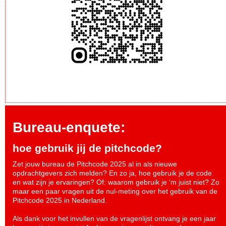
Bureau-enquete:
hoe gebruik jij de pitchcode?
Zet jouw bureau de Pitchcode 2025 al in als nieuwe
opdrachtgevers zich melden? En zo ja, hoe gebruik je de code
en wat zijn je ervaringen? Of: waarom gebruik je ‘m juist niet? Zo
maar een paar vragen uit de nul-meting over het gebruik van de
Pitchcode 2025 in Nederland.
Als dank voor het invullen van de vragenlijst ontvang je een jaar