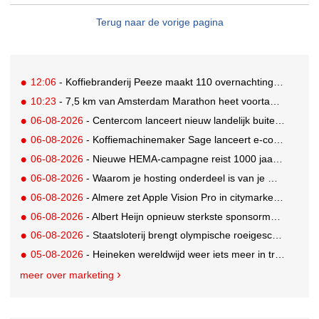
Terug naar de vorige pagina
12:06
- Koffiebranderij Peeze maakt 110 overnachtingen in het Ronald McDonald Huis mogelijk
10:23
- 7,5 km van Amsterdam Marathon heet voortaan de 'Samsung Galaxy 7,5 km'
06-08-2026
- Centercom lanceert nieuw landelijk buitereclamenetwerk: City Cubes
06-08-2026
- Koffiemachinemaker Sage lanceert e-commerceplatform voor koffieliefhebbers
06-08-2026
- Nieuwe HEMA-campagne reist 1000 jaar terug in de tijd naar 'Hemastein'
06-08-2026
- Waarom je hosting onderdeel is van je merkstrategie
06-08-2026
- Almere zet Apple Vision Pro in citymarketing
06-08-2026
- Albert Heijn opnieuw sterkste sponsormerk, PostNL daalt
06-08-2026
- Staatsloterij brengt olympische roeigeschiedenis tot leven voor WK Roeien
05-08-2026
- Heineken wereldwijd weer iets meer in trek
meer over marketing