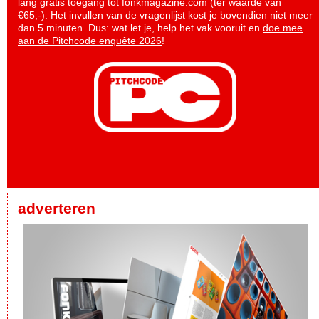
lang gratis toegang tot fonkmagazine.com (ter waarde van
€65,-). Het invullen van de vragenlijst kost je bovendien niet meer
dan 5 minuten. Dus: wat let je, help het vak vooruit en
doe mee
aan de Pitchcode enquête 2026
!
adverteren