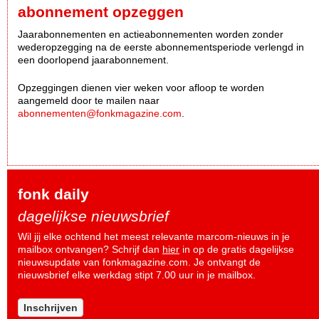
abonnement opzeggen
Jaarabonnementen en actieabonnementen worden zonder
wederopzegging na de eerste abonnementsperiode verlengd in
een doorlopend jaarabonnement.
Opzeggingen dienen vier weken voor afloop te worden
aangemeld door te mailen naar
abonnementen@fonkmagazine.com
.
fonk daily
dagelijkse nieuwsbrief
Wil jij elke ochtend het meest relevante marcom-nieuws in je
mailbox ontvangen? Schrijf dan
hier
in op de gratis dagelijkse
nieuwsupdate van fonkmagazine.com. Je ontvangt de
nieuwsbrief elke werkdag stipt 7.00 uur in je mailbox.
Inschrijven