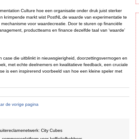
mentation Culture hoe een organisatie onder druk juist sterker
en krimpende markt wist PostNL de waarde van experimentatie te
ch mechanisme voor waardecreatie. Door te sturen op financiële
management, productteams en finance dezelfde taal van ‘waarde’
n case die uitblinkt in nieuwsgierigheid, doorzettingsvermogen en
k, met echte deelnemers en kwalitatieve feedback, een cruciale
case is een inspirerend voorbeeld van hoe een kleine speler met
ar de vorige pagina
buitereclamenetwerk: City Cubes
-commerceplatform voor koffieliefhebbers