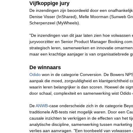
Vijfkoppige jury
De inzendingen zijn beoordeeld door een onafhankelijk
Denise Visser (InShared), Melle Moorman (Sunweb Gro
Scherpenzeel (MyWheels).
"De inzendingen van dit jaar laten zien hoe volwassen 
juryvoorzitter en Senior Product Manager Booking.com.
strategisch leren, samenwerken en innovatie omarmen. 
maar een krachtige aanjager is van organisatiebrede gro
De winnaars
Odido
won in de categorie Conversion. De Bowers NPS 
aanpak die moed, zorgvuldigheid en klantgerichtheid 
waarin leren belangrijker is dan scoren. Hoewel de signi
door schaal, complexiteit en samenwerking wist Odido e
De
ANWB
-case onderscheide zich in de categorie Be
traditionele A/B-tests niet mogelijk waren. Door een 
causale inzichten te verkrijgen in de effecten van het
analytische discipline, samenwerking tussen marketing
verlies aan aanvragen. "Een toonbeeld van volwassen e