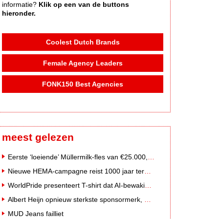
informatie?
Klik op een van de buttons
hieronder.
Coolest Dutch Brands
Female Agency Leaders
FONK150 Best Agencies
meest gelezen
Eerste ‘loeiende’ Müllermilk-fles van €25.000,- gevonden
Nieuwe HEMA-campagne reist 1000 jaar terug in de tijd naar 'Hemastein'
WorldPride presenteert T-shirt dat AI-bewakingscamera's misleidt
Albert Heijn opnieuw sterkste sponsormerk, PostNL daalt
MUD Jeans failliet