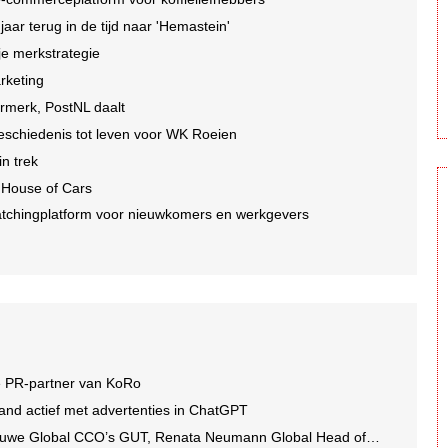
r terug in de tijd naar 'Hemastein'
je merkstrategie
arketing
ormerk, PostNL daalt
geschiedenis tot leven voor WK Roeien
n trek
 House of Cars
tchingplatform voor nieuwkomers en werkgevers
e PR-partner van KoRo
and actief met advertenties in ChatGPT
we Global CCO’s GUT, Renata Neumann Global Head of Production