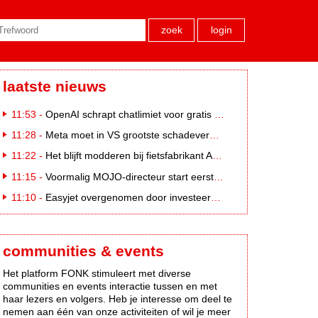
zoek
login
laatste nieuws
11:53 -
OpenAI schrapt chatlimiet voor gratis ChatGPT-gebruikers
11:28 -
Meta moet in VS grootste schadevergoeding ooit betalen: 567 miljoen dollar
11:22 -
Het blijft modderen bij fietsfabrikant Accell. Krijgt uitstel van betaling
11:15 -
Voormalig MOJO-directeur start eerste country radiozender. van Nederland
11:10 -
Easyjet overgenomen door investeerder Apollo
communities & events
Het platform FONK stimuleert met diverse
communities en events interactie tussen en met
haar lezers en volgers. Heb je interesse om deel te
nemen aan één van onze activiteiten of wil je meer