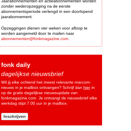
Jaarabonnementen en actieabonnementen worden
zonder wederopzegging na de eerste
abonnementsperiode verlengd in een doorlopend
jaarabonnement.
Opzeggingen dienen vier weken voor afloop te
worden aangemeld door te mailen naar
abonnementen@fonkmagazine.com
.
fonk daily
dagelijkse nieuwsbrief
Wil jij elke ochtend het meest relevante marcom-
nieuws in je mailbox ontvangen? Schrijf dan
hier
in
op de gratis dagelijkse nieuwsupdate van
fonkmagazine.com. Je ontvangt de nieuwsbrief elke
werkdag stipt 7.00 uur in je mailbox.
Inschrijven