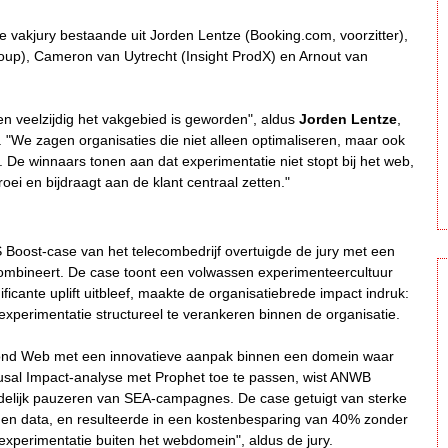
e vakjury bestaande uit Jorden Lentze (Booking.com, voorzitter),
up), Cameron van Uytrecht (Insight ProdX) en Arnout van
en veelzijdig het vakgebied is geworden", aldus
Jorden Lentze
,
 "We zagen organisaties die niet alleen optimaliseren, maar ook
De winnaars tonen aan dat experimentatie niet stopt bij het web,
ei en bijdraagt aan de klant centraal zetten."
Boost-case van het telecombedrijf overtuigde de jury met een
combineert. De case toont een volwassen experimenteercultuur
ficante uplift uitbleef, maakte de organisatiebrede impact indruk:
xperimentatie structureel te verankeren binnen de organisatie.
yond Web met een innovatieve aanpak binnen een domein waar
Causal Impact-analyse met Prophet toe te passen, wist ANWB
 tijdelijk pauzeren van SEA-campagnes. De case getuigt van sterke
 en data, en resulteerde in een kostenbesparing van 40% zonder
xperimentatie buiten het webdomein", aldus de jury.