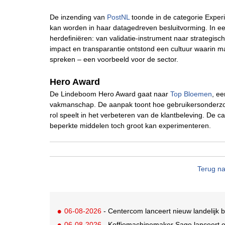
De inzending van
PostNL
toonde in de categorie Experi
kan worden in haar datagedreven besluitvorming. In e
herdefiniëren: van validatie-instrument naar strategis
impact en transparantie ontstond een cultuur waarin 
spreken – een voorbeeld voor de sector.
Hero Award
De Lindeboom Hero Award gaat naar
Top Bloemen
, ee
vakmanschap. De aanpak toont hoe gebruikersonderzoe
rol speelt in het verbeteren van de klantbeleving. De 
beperkte middelen toch groot kan experimenteren.
Terug na
06-08-2026
- Centercom lanceert nieuw landelijk 
06-08-2026
- Koffiemachinemaker Sage lanceert e