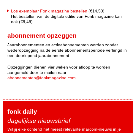
Los exemplaar Fonk magazine bestellen
(€14,50)
Het bestellen van de digitale editie van Fonk magazine kan
ook (€9,49)
abonnement opzeggen
Jaarabonnementen en actieabonnementen worden zonder
wederopzegging na de eerste abonnementsperiode verlengd in
een doorlopend jaarabonnement.
Opzeggingen dienen vier weken voor afloop te worden
aangemeld door te mailen naar
abonnementen@fonkmagazine.com
.
fonk daily
dagelijkse nieuwsbrief
Wil jij elke ochtend het meest relevante marcom-nieuws in je