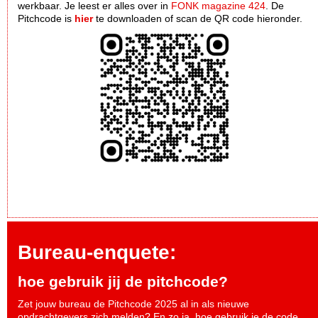
werkbaar. Je leest er alles over in
FONK magazine 424
. De
Pitchcode is
hier
te downloaden of scan de QR code hieronder.
Bureau-enquete:
hoe gebruik jij de pitchcode?
Zet jouw bureau de Pitchcode 2025 al in als nieuwe
opdrachtgevers zich melden? En zo ja, hoe gebruik je de code