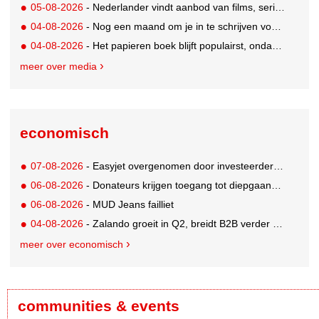
05-08-2026
- Nederlander vindt aanbod van films, series en sport vaak versnipperd
04-08-2026
- Nog een maand om je in te schrijven voor de Mercurs 2026
04-08-2026
- Het papieren boek blijft populairst, ondanks digitale alternatieven
meer over media
economisch
07-08-2026
- Easyjet overgenomen door investeerder Apollo
06-08-2026
- Donateurs krijgen toegang tot diepgaandere informatie over goede doelen
06-08-2026
- MUD Jeans failliet
04-08-2026
- Zalando groeit in Q2, breidt B2B verder uit en innoveert met AI
meer over economisch
communities & events