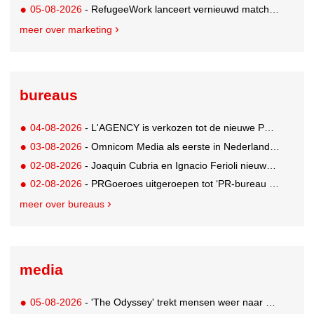
05-08-2026
- RefugeeWork lanceert vernieuwd matchingplatform voor nieuwkomers en werkgevers
meer over marketing
bureaus
04-08-2026
- L'AGENCY is verkozen tot de nieuwe PR-partner van KoRo
03-08-2026
- Omnicom Media als eerste in Nederland actief met advertenties in ChatGPT
02-08-2026
- Joaquin Cubria en Ignacio Ferioli nieuwe Global CCO’s GUT, Renata Neumann Global Head of Production
02-08-2026
- PRGoeroes uitgeroepen tot ‘PR-bureau van het jaar 2026’
meer over bureaus
media
05-08-2026
- 'The Odyssey' trekt mensen weer naar de bioscoop