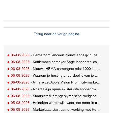
Terug naar de vorige pagina
06-08-2026
- Centercom lanceert nieuw landelijk buitereclamenetwerk: City Cubes
06-08-2026
- Koffiemachinemaker Sage lanceert e-commerceplatform voor koffieliefhebbers
06-08-2026
- Nieuwe HEMA-campagne reist 1000 jaar terug in de tijd naar 'Hemastein'
06-08-2026
- Waarom je hosting onderdeel is van je merkstrategie
06-08-2026
- Almere zet Apple Vision Pro in citymarketing
06-08-2026
- Albert Heijn opnieuw sterkste sponsormerk, PostNL daalt
06-08-2026
- Staatsloterij brengt olympische roeigeschiedenis tot leven voor WK Roeien
05-08-2026
- Heineken wereldwijd weer iets meer in trek
05-08-2026
- Marktplaats start samenwerking met House of Cars