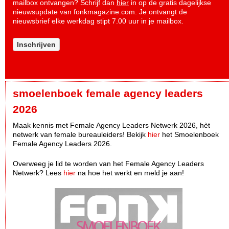
mailbox ontvangen? Schrijf dan
hier
in op de gratis dagelijkse
nieuwsupdate van fonkmagazine.com. Je ontvangt de
nieuwsbrief elke werkdag stipt 7.00 uur in je mailbox.
Inschrijven
smoelenboek female agency leaders
2026
Maak kennis met Female Agency Leaders Netwerk 2026, hèt
netwerk van female bureauleiders! Bekijk
hier
het Smoelenboek
Female Agency Leaders 2026.
Overweeg je lid te worden van het Female Agency Leaders
Netwerk? Lees
hier
na hoe het werkt en meld je aan!