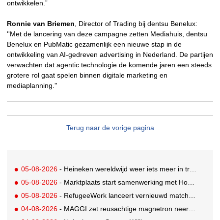
ontwikkelen.”
Ronnie van Briemen
, Director of Trading bij dentsu Benelux:
''Met de lancering van deze campagne zetten Mediahuis, dentsu
Benelux en PubMatic gezamenlijk een nieuwe stap in de
ontwikkeling van AI-gedreven advertising in Nederland. De partijen
verwachten dat agentic technologie de komende jaren een steeds
grotere rol gaat spelen binnen digitale marketing en
mediaplanning.''
Terug naar de vorige pagina
05-08-2026
- Heineken wereldwijd weer iets meer in trek
05-08-2026
- Marktplaats start samenwerking met House of Cars
05-08-2026
- RefugeeWork lanceert vernieuwd matchingplatform voor nieuwkomers en werkgevers
04-08-2026
- MAGGI zet reusachtige magnetron neer op Solar Festival