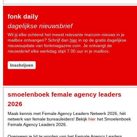
fonk daily
dagelijkse nieuwsbrief
Wil jij elke ochtend het meest relevante marcom-nieuws in je
mailbox ontvangen? Schrijf dan
hier
in op de gratis dagelijkse
nieuwsupdate van fonkmagazine.com. Je ontvangt de
nieuwsbrief elke werkdag stipt 7.00 uur in je mailbox.
Inschrijven
smoelenboek female agency leaders
2026
Maak kennis met Female Agency Leaders Netwerk 2026, hèt
netwerk van female bureauleiders! Bekijk
hier
het Smoelenboek
Female Agency Leaders 2026.
Overweeg je lid te worden van het Female Agency Leaders