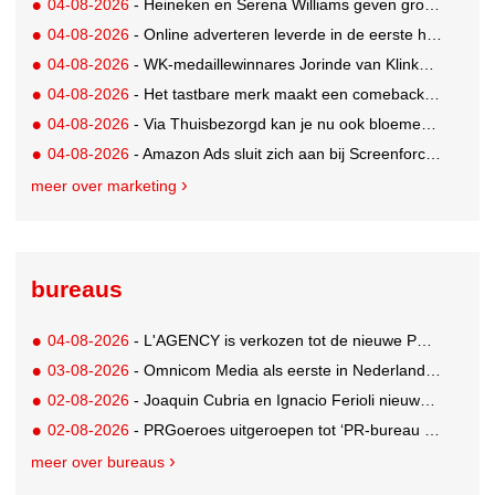
04-08-2026
- Heineken en Serena Williams geven grootste tennisfans kans om US Open bij te wonen
04-08-2026
- Online adverteren leverde in de eerste helft van 2026 meer op
04-08-2026
- WK-medaillewinnares Jorinde van Klinken kiest voor M line
04-08-2026
- Het tastbare merk maakt een comeback. En de marcom-industrie kijkt nog de andere kant op.
04-08-2026
- Via Thuisbezorgd kan je nu ook bloemen bestellen
04-08-2026
- Amazon Ads sluit zich aan bij Screenforce en zal onderdeel uitmaken van NMO
meer over marketing
bureaus
04-08-2026
- L'AGENCY is verkozen tot de nieuwe PR-partner van KoRo
03-08-2026
- Omnicom Media als eerste in Nederland actief met advertenties in ChatGPT
02-08-2026
- Joaquin Cubria en Ignacio Ferioli nieuwe Global CCO’s GUT, Renata Neumann Global Head of Production
02-08-2026
- PRGoeroes uitgeroepen tot ‘PR-bureau van het jaar 2026’
meer over bureaus