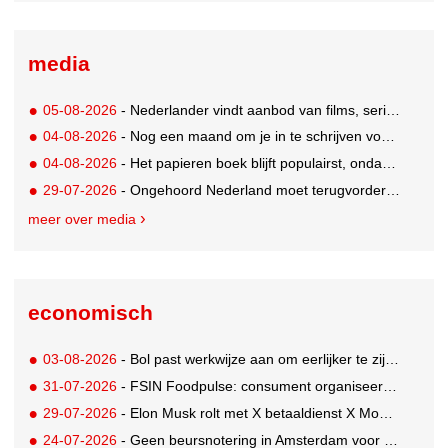
media
05-08-2026
- Nederlander vindt aanbod van films, series en sport vaak versnipperd
04-08-2026
- Nog een maand om je in te schrijven voor de Mercurs 2026
04-08-2026
- Het papieren boek blijft populairst, ondanks digitale alternatieven
29-07-2026
- Ongehoord Nederland moet terugvordering betalen aan Commissariaat voor de Media
meer over media
economisch
03-08-2026
- Bol past werkwijze aan om eerlijker te zijn naar verkopers en consumenten
31-07-2026
- FSIN Foodpulse: consument organiseert eet- en koopgedrag bewuster
29-07-2026
- Elon Musk rolt met X betaaldienst X Money uit in VS: zorgen in Washington
24-07-2026
- Geen beursnotering in Amsterdam voor nieuw concern voedingsmerken Unilever