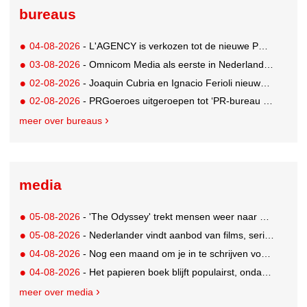
bureaus
04-08-2026
- L'AGENCY is verkozen tot de nieuwe PR-partner van KoRo
03-08-2026
- Omnicom Media als eerste in Nederland actief met advertenties in ChatGPT
02-08-2026
- Joaquin Cubria en Ignacio Ferioli nieuwe Global CCO’s GUT, Renata Neumann Global Head of Production
02-08-2026
- PRGoeroes uitgeroepen tot ‘PR-bureau van het jaar 2026’
meer over bureaus
media
05-08-2026
- 'The Odyssey' trekt mensen weer naar de bioscoop
05-08-2026
- Nederlander vindt aanbod van films, series en sport vaak versnipperd
04-08-2026
- Nog een maand om je in te schrijven voor de Mercurs 2026
04-08-2026
- Het papieren boek blijft populairst, ondanks digitale alternatieven
meer over media