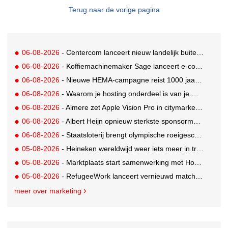
Terug naar de vorige pagina
06-08-2026
- Centercom lanceert nieuw landelijk buitereclamenetwerk: City Cubes
06-08-2026
- Koffiemachinemaker Sage lanceert e-commerceplatform voor koffieliefhebbers
06-08-2026
- Nieuwe HEMA-campagne reist 1000 jaar terug in de tijd naar 'Hemastein'
06-08-2026
- Waarom je hosting onderdeel is van je merkstrategie
06-08-2026
- Almere zet Apple Vision Pro in citymarketing
06-08-2026
- Albert Heijn opnieuw sterkste sponsormerk, PostNL daalt
06-08-2026
- Staatsloterij brengt olympische roeigeschiedenis tot leven voor WK Roeien
05-08-2026
- Heineken wereldwijd weer iets meer in trek
05-08-2026
- Marktplaats start samenwerking met House of Cars
05-08-2026
- RefugeeWork lanceert vernieuwd matchingplatform voor nieuwkomers en werkgevers
meer over marketing