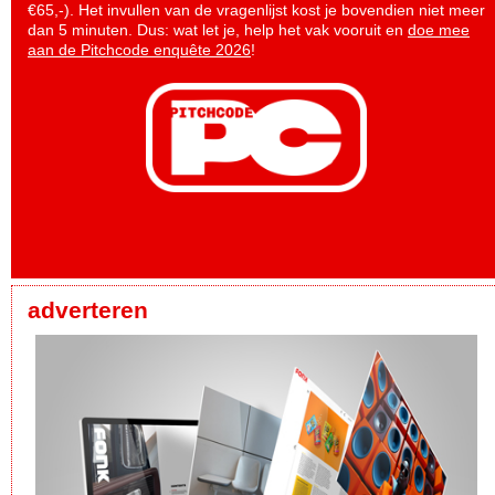
€65,-). Het invullen van de vragenlijst kost je bovendien niet meer
dan 5 minuten. Dus: wat let je, help het vak vooruit en
doe mee
aan de Pitchcode enquête 2026
!
adverteren