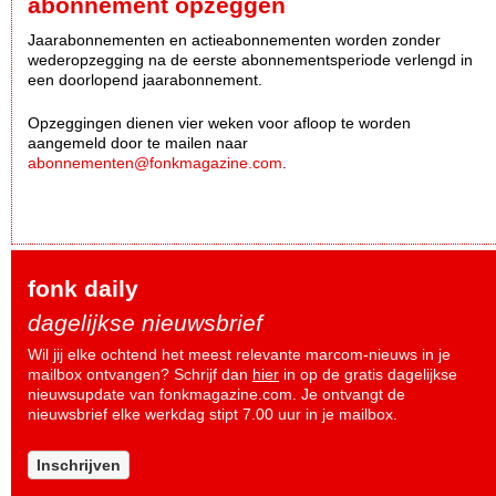
abonnement opzeggen
Jaarabonnementen en actieabonnementen worden zonder
wederopzegging na de eerste abonnementsperiode verlengd in
een doorlopend jaarabonnement.
Opzeggingen dienen vier weken voor afloop te worden
aangemeld door te mailen naar
abonnementen@fonkmagazine.com
.
fonk daily
dagelijkse nieuwsbrief
Wil jij elke ochtend het meest relevante marcom-nieuws in je
mailbox ontvangen? Schrijf dan
hier
in op de gratis dagelijkse
nieuwsupdate van fonkmagazine.com. Je ontvangt de
nieuwsbrief elke werkdag stipt 7.00 uur in je mailbox.
Inschrijven