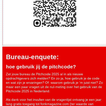
Bureau-enquete:
hoe gebruik jij de pitchcode?
Zet jouw bureau de Pitchcode 2025 al in als nieuwe
opdrachtgevers zich melden? En zo ja, hoe gebruik je de code
en wat zijn je ervaringen? Of: waarom gebruik je ‘m juist niet? Zo
maar een paar vragen uit de nul-meting over het gebruik van de
Pitchcode 2025 in Nederland.
Als dank voor het invullen van de vragenlijst ontvang je een jaar
lang gratis toegang tot fonkmagazine.com (ter waarde van