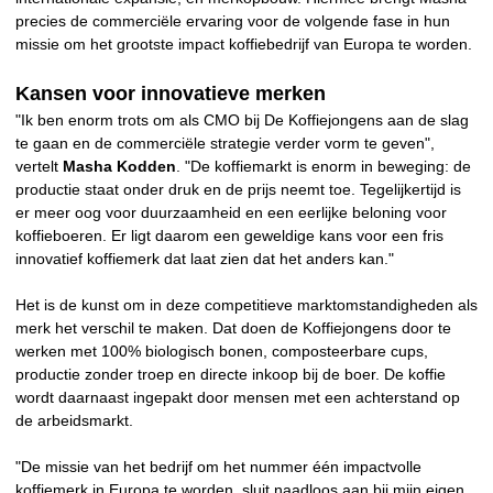
precies de commerciële ervaring voor de volgende fase in hun
missie om het grootste impact koffiebedrijf van Europa te worden.
Kansen voor innovatieve merken
"Ik ben enorm trots om als CMO bij De Koffiejongens aan de slag
te gaan en de commerciële strategie verder vorm te geven",
vertelt
Masha Kodden
. "De koffiemarkt is enorm in beweging: de
productie staat onder druk en de prijs neemt toe. Tegelijkertijd is
er meer oog voor duurzaamheid en een eerlijke beloning voor
koffieboeren. Er ligt daarom een geweldige kans voor een fris
innovatief koffiemerk dat laat zien dat het anders kan."
Het is de kunst om in deze competitieve marktomstandigheden als
merk het verschil te maken. Dat doen de Koffiejongens door te
werken met 100% biologisch bonen, composteerbare cups,
productie zonder troep en directe inkoop bij de boer. De koffie
wordt daarnaast ingepakt door mensen met een achterstand op
de arbeidsmarkt.
"De missie van het bedrijf om het nummer één impactvolle
koffiemerk in Europa te worden, sluit naadloos aan bij mijn eigen