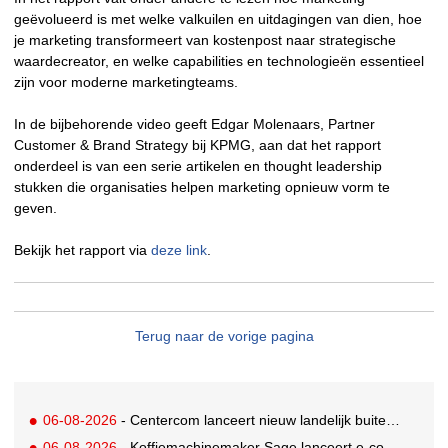
geëvolueerd is met welke valkuilen en uitdagingen van dien, hoe
je marketing transformeert van kostenpost naar strategische
waardecreator, en welke capabilities en technologieën essentieel
zijn voor moderne marketingteams.
In de bijbehorende video geeft Edgar Molenaars, Partner
Customer & Brand Strategy bij KPMG, aan dat het rapport
onderdeel is van een serie artikelen en thought leadership
stukken die organisaties helpen marketing opnieuw vorm te
geven.
Bekijk het rapport via
deze link
.
Terug naar de vorige pagina
06-08-2026
- Centercom lanceert nieuw landelijk buitereclamenetwerk: City Cubes
06-08-2026
- Koffiemachinemaker Sage lanceert e-commerceplatform voor koffieliefhebbers