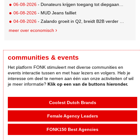
06-08-2026
- Donateurs krijgen toegang tot diepgaandere informatie over goede doelen
06-08-2026
- MUD Jeans failliet
04-08-2026
- Zalando groeit in Q2, breidt B2B verder uit en innoveert met AI
meer over economisch
communities & events
Het platform FONK stimuleert met diverse communities en
events interactie tussen en met haar lezers en volgers. Heb je
interesse om deel te nemen aan één van onze activiteiten of wil
je meer informatie?
Klik op een van de buttons hieronder.
Coolest Dutch Brands
Female Agency Leaders
FONK150 Best Agencies