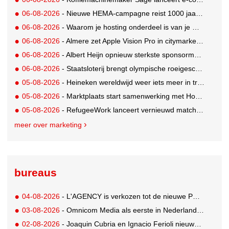
06-08-2026
- Nieuwe HEMA-campagne reist 1000 jaar terug in de tijd naar 'Hemastein'
06-08-2026
- Waarom je hosting onderdeel is van je merkstrategie
06-08-2026
- Almere zet Apple Vision Pro in citymarketing
06-08-2026
- Albert Heijn opnieuw sterkste sponsormerk, PostNL daalt
06-08-2026
- Staatsloterij brengt olympische roeigeschiedenis tot leven voor WK Roeien
05-08-2026
- Heineken wereldwijd weer iets meer in trek
05-08-2026
- Marktplaats start samenwerking met House of Cars
05-08-2026
- RefugeeWork lanceert vernieuwd matchingplatform voor nieuwkomers en werkgevers
meer over marketing
bureaus
04-08-2026
- L'AGENCY is verkozen tot de nieuwe PR-partner van KoRo
03-08-2026
- Omnicom Media als eerste in Nederland actief met advertenties in ChatGPT
02-08-2026
- Joaquin Cubria en Ignacio Ferioli nieuwe Global CCO’s GUT, Renata Neumann Global Head of Production