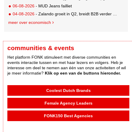
06-08-2026
- MUD Jeans failliet
04-08-2026
- Zalando groeit in Q2, breidt B2B verder uit en innoveert met AI
meer over economisch
communities & events
Het platform FONK stimuleert met diverse communities en
events interactie tussen en met haar lezers en volgers. Heb je
interesse om deel te nemen aan één van onze activiteiten of wil
je meer informatie?
Klik op een van de buttons hieronder.
Coolest Dutch Brands
Female Agency Leaders
FONK150 Best Agencies