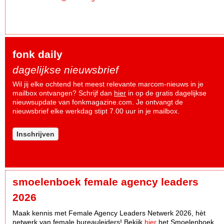
fonk daily
dagelijkse nieuwsbrief
Wil jij elke ochtend het meest relevante marcom-nieuws in je
mailbox ontvangen? Schrijf dan
hier
in op de gratis dagelijkse
nieuwsupdate van fonkmagazine.com. Je ontvangt de
nieuwsbrief elke werkdag stipt 7.00 uur in je mailbox.
Inschrijven
smoelenboek female agency leaders
2026
Maak kennis met Female Agency Leaders Netwerk 2026, hèt
netwerk van female bureauleiders! Bekijk
hier
het Smoelenboek