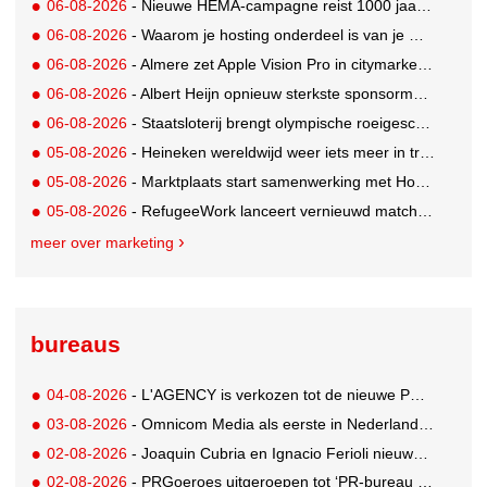
06-08-2026
- Nieuwe HEMA-campagne reist 1000 jaar terug in de tijd naar 'Hemastein'
06-08-2026
- Waarom je hosting onderdeel is van je merkstrategie
06-08-2026
- Almere zet Apple Vision Pro in citymarketing
06-08-2026
- Albert Heijn opnieuw sterkste sponsormerk, PostNL daalt
06-08-2026
- Staatsloterij brengt olympische roeigeschiedenis tot leven voor WK Roeien
05-08-2026
- Heineken wereldwijd weer iets meer in trek
05-08-2026
- Marktplaats start samenwerking met House of Cars
05-08-2026
- RefugeeWork lanceert vernieuwd matchingplatform voor nieuwkomers en werkgevers
meer over marketing
bureaus
04-08-2026
- L'AGENCY is verkozen tot de nieuwe PR-partner van KoRo
03-08-2026
- Omnicom Media als eerste in Nederland actief met advertenties in ChatGPT
02-08-2026
- Joaquin Cubria en Ignacio Ferioli nieuwe Global CCO’s GUT, Renata Neumann Global Head of Production
02-08-2026
- PRGoeroes uitgeroepen tot ‘PR-bureau van het jaar 2026’