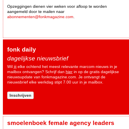
Opzeggingen dienen vier weken voor afloop te worden
aangemeld door te mailen naar
abonnementen@fonkmagazine.com
.
fonk daily
dagelijkse nieuwsbrief
Wil jij elke ochtend het meest relevante marcom-nieuws in je
mailbox ontvangen? Schrijf dan
hier
in op de gratis dagelijkse
nieuwsupdate van fonkmagazine.com. Je ontvangt de
nieuwsbrief elke werkdag stipt 7.00 uur in je mailbox.
Inschrijven
smoelenboek female agency leaders