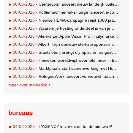
06-08-2026
- Centercom lanceert nieuw landelijk buitereclamenetwerk: City Cubes
06-08-2026
- Koffiemachinemaker Sage lanceert e-commerceplatform voor koffieliefhebbers
06-08-2026
- Nieuwe HEMA-campagne reist 1000 jaar terug in de tijd naar 'Hemastein'
06-08-2026
- Waarom je hosting onderdeel is van je merkstrategie
06-08-2026
- Almere zet Apple Vision Pro in citymarketing
06-08-2026
- Albert Heijn opnieuw sterkste sponsormerk, PostNL daalt
06-08-2026
- Staatsloterij brengt olympische roeigeschiedenis tot leven voor WK Roeien
05-08-2026
- Heineken wereldwijd weer iets meer in trek
05-08-2026
- Marktplaats start samenwerking met House of Cars
05-08-2026
- RefugeeWork lanceert vernieuwd matchingplatform voor nieuwkomers en werkgevers
meer over marketing
bureaus
04-08-2026
- L'AGENCY is verkozen tot de nieuwe PR-partner van KoRo