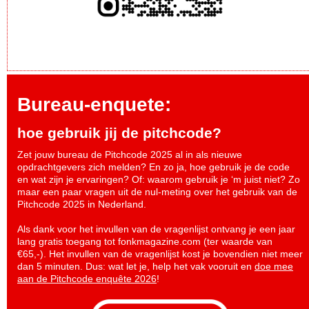
Bureau-enquete:
hoe gebruik jij de pitchcode?
Zet jouw bureau de Pitchcode 2025 al in als nieuwe
opdrachtgevers zich melden? En zo ja, hoe gebruik je de code
en wat zijn je ervaringen? Of: waarom gebruik je ‘m juist niet? Zo
maar een paar vragen uit de nul-meting over het gebruik van de
Pitchcode 2025 in Nederland.
Als dank voor het invullen van de vragenlijst ontvang je een jaar
lang gratis toegang tot fonkmagazine.com (ter waarde van
€65,-). Het invullen van de vragenlijst kost je bovendien niet meer
dan 5 minuten. Dus: wat let je, help het vak vooruit en
doe mee
aan de Pitchcode enquête 2026
!