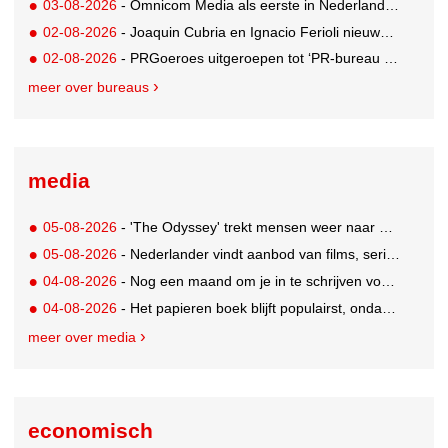
03-08-2026
- Omnicom Media als eerste in Nederland actief met advertenties in ChatGPT
02-08-2026
- Joaquin Cubria en Ignacio Ferioli nieuwe Global CCO’s GUT, Renata Neumann Global Head of Production
02-08-2026
- PRGoeroes uitgeroepen tot ‘PR-bureau van het jaar 2026’
meer over bureaus
media
05-08-2026
- 'The Odyssey' trekt mensen weer naar de bioscoop
05-08-2026
- Nederlander vindt aanbod van films, series en sport vaak versnipperd
04-08-2026
- Nog een maand om je in te schrijven voor de Mercurs 2026
04-08-2026
- Het papieren boek blijft populairst, ondanks digitale alternatieven
meer over media
economisch