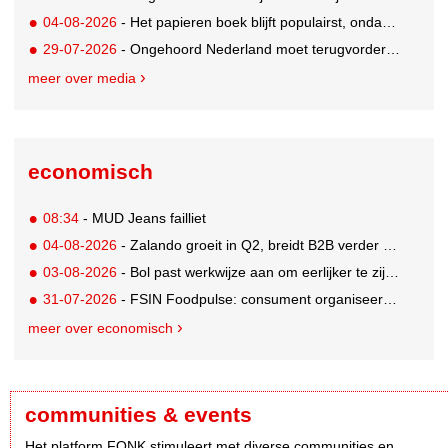
04-08-2026
- Het papieren boek blijft populairst, ondanks digitale alternatieven
29-07-2026
- Ongehoord Nederland moet terugvordering betalen aan Commissariaat voor de Media
meer over media
economisch
08:34
- MUD Jeans failliet
04-08-2026
- Zalando groeit in Q2, breidt B2B verder uit en innoveert met AI
03-08-2026
- Bol past werkwijze aan om eerlijker te zijn naar verkopers en consumenten
31-07-2026
- FSIN Foodpulse: consument organiseert eet- en koopgedrag bewuster
meer over economisch
communities & events
Het platform FONK stimuleert met diverse communities en