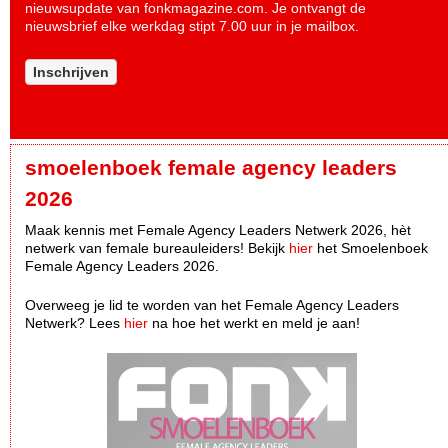
nieuwsupdate van fonkmagazine.com. Je ontvangt de
nieuwsbrief elke werkdag stipt 7.00 uur in je mailbox.
Inschrijven
smoelenboek female agency leaders
2026
Maak kennis met Female Agency Leaders Netwerk 2026, hèt
netwerk van female bureauleiders! Bekijk
hier
het Smoelenboek
Female Agency Leaders 2026.
Overweeg je lid te worden van het Female Agency Leaders
Netwerk? Lees
hier
na hoe het werkt en meld je aan!