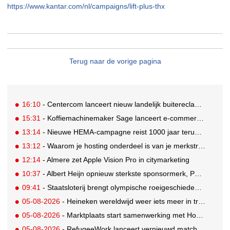
https://www.kantar.com/nl/campaigns/lift-plus-thx
Terug naar de vorige pagina
16:10
- Centercom lanceert nieuw landelijk buitereclamenetwerk: City Cubes
15:31
- Koffiemachinemaker Sage lanceert e-commerceplatform voor koffieliefhebbers
13:14
- Nieuwe HEMA-campagne reist 1000 jaar terug in de tijd naar 'Hemastein'
13:12
- Waarom je hosting onderdeel is van je merkstrategie
12:14
- Almere zet Apple Vision Pro in citymarketing
10:37
- Albert Heijn opnieuw sterkste sponsormerk, PostNL daalt
09:41
- Staatsloterij brengt olympische roeigeschiedenis tot leven voor WK Roeien
05-08-2026
- Heineken wereldwijd weer iets meer in trek
05-08-2026
- Marktplaats start samenwerking met House of Cars
05-08-2026
- RefugeeWork lanceert vernieuwd matchingplatform voor nieuwkomers en werkgevers