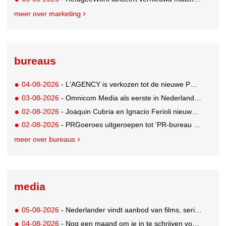
meer over marketing
bureaus
04-08-2026
- L'AGENCY is verkozen tot de nieuwe PR-partner van KoRo
03-08-2026
- Omnicom Media als eerste in Nederland actief met advertenties in ChatGPT
02-08-2026
- Joaquin Cubria en Ignacio Ferioli nieuwe Global CCO’s GUT, Renata Neumann Global Head of Production
02-08-2026
- PRGoeroes uitgeroepen tot ‘PR-bureau van het jaar 2026’
meer over bureaus
media
05-08-2026
- Nederlander vindt aanbod van films, series en sport vaak versnipperd
04-08-2026
- Nog een maand om je in te schrijven voor de Mercurs 2026