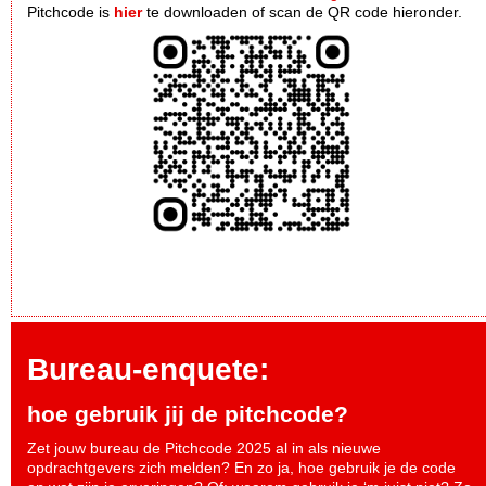
Pitchcode is
hier
te downloaden of scan de QR code hieronder.
Bureau-enquete:
hoe gebruik jij de pitchcode?
Zet jouw bureau de Pitchcode 2025 al in als nieuwe
opdrachtgevers zich melden? En zo ja, hoe gebruik je de code