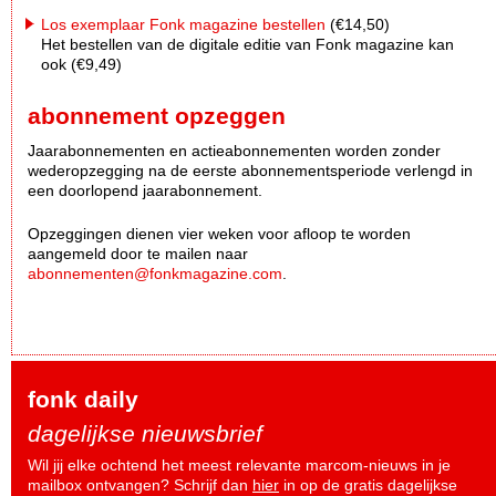
Los exemplaar Fonk magazine bestellen
(€14,50)
Het bestellen van de digitale editie van Fonk magazine kan
ook (€9,49)
abonnement opzeggen
Jaarabonnementen en actieabonnementen worden zonder
wederopzegging na de eerste abonnementsperiode verlengd in
een doorlopend jaarabonnement.
Opzeggingen dienen vier weken voor afloop te worden
aangemeld door te mailen naar
abonnementen@fonkmagazine.com
.
fonk daily
dagelijkse nieuwsbrief
Wil jij elke ochtend het meest relevante marcom-nieuws in je
mailbox ontvangen? Schrijf dan
hier
in op de gratis dagelijkse