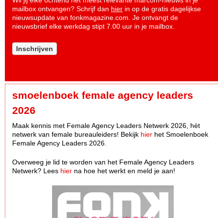
Wil jij elke ochtend het meest relevante marcom-nieuws in je
mailbox ontvangen? Schrijf dan
hier
in op de gratis dagelijkse
nieuwsupdate van fonkmagazine.com. Je ontvangt de
nieuwsbrief elke werkdag stipt 7.00 uur in je mailbox.
Inschrijven
smoelenboek female agency leaders
2026
Maak kennis met Female Agency Leaders Netwerk 2026, hèt
netwerk van female bureauleiders! Bekijk
hier
het Smoelenboek
Female Agency Leaders 2026.
Overweeg je lid te worden van het Female Agency Leaders
Netwerk? Lees
hier
na hoe het werkt en meld je aan!