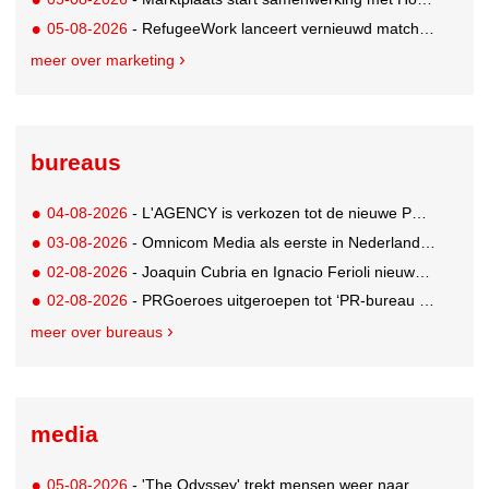
05-08-2026
- RefugeeWork lanceert vernieuwd matchingplatform voor nieuwkomers en werkgevers
meer over marketing
bureaus
04-08-2026
- L'AGENCY is verkozen tot de nieuwe PR-partner van KoRo
03-08-2026
- Omnicom Media als eerste in Nederland actief met advertenties in ChatGPT
02-08-2026
- Joaquin Cubria en Ignacio Ferioli nieuwe Global CCO’s GUT, Renata Neumann Global Head of Production
02-08-2026
- PRGoeroes uitgeroepen tot ‘PR-bureau van het jaar 2026’
meer over bureaus
media
05-08-2026
- 'The Odyssey' trekt mensen weer naar de bioscoop