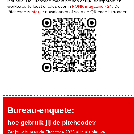
industrie. De Pitchcode maakt pitchen eerlijk, transparant en
werkbaar. Je leest er alles over in
FONK magazine 424
. De
Pitchcode is
hier
te downloaden of scan de QR code hieronder.
Bureau-enquete:
hoe gebruik jij de pitchcode?
Zet jouw bureau de Pitchcode 2025 al in als nieuwe