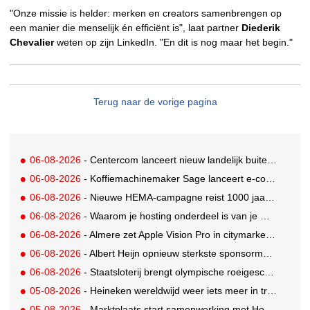
"Onze missie is helder: merken en creators samenbrengen op
een manier die menselijk én efficiënt is", laat partner
Diederik
Chevalier
weten op zijn LinkedIn. "En dit is nog maar het begin."
Terug naar de vorige pagina
06-08-2026
- Centercom lanceert nieuw landelijk buitereclamenetwerk: City Cubes
06-08-2026
- Koffiemachinemaker Sage lanceert e-commerceplatform voor koffieliefhebbers
06-08-2026
- Nieuwe HEMA-campagne reist 1000 jaar terug in de tijd naar 'Hemastein'
06-08-2026
- Waarom je hosting onderdeel is van je merkstrategie
06-08-2026
- Almere zet Apple Vision Pro in citymarketing
06-08-2026
- Albert Heijn opnieuw sterkste sponsormerk, PostNL daalt
06-08-2026
- Staatsloterij brengt olympische roeigeschiedenis tot leven voor WK Roeien
05-08-2026
- Heineken wereldwijd weer iets meer in trek
05-08-2026
- Marktplaats start samenwerking met House of Cars