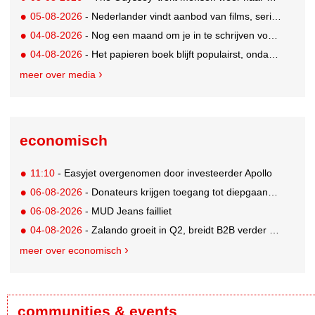
05-08-2026
- Nederlander vindt aanbod van films, series en sport vaak versnipperd
04-08-2026
- Nog een maand om je in te schrijven voor de Mercurs 2026
04-08-2026
- Het papieren boek blijft populairst, ondanks digitale alternatieven
meer over media
economisch
11:10
- Easyjet overgenomen door investeerder Apollo
06-08-2026
- Donateurs krijgen toegang tot diepgaandere informatie over goede doelen
06-08-2026
- MUD Jeans failliet
04-08-2026
- Zalando groeit in Q2, breidt B2B verder uit en innoveert met AI
meer over economisch
communities & events