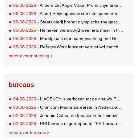
06-08-2026
- Almere zet Apple Vision Pro in citymarketing
06-08-2026
- Albert Heijn opnieuw sterkste sponsormerk, PostNL daalt
06-08-2026
- Staatsloterij brengt olympische roeigeschiedenis tot leven voor WK Roeien
05-08-2026
- Heineken wereldwijd weer iets meer in trek
05-08-2026
- Marktplaats start samenwerking met House of Cars
05-08-2026
- RefugeeWork lanceert vernieuwd matchingplatform voor nieuwkomers en werkgevers
meer over marketing
bureaus
04-08-2026
- L'AGENCY is verkozen tot de nieuwe PR-partner van KoRo
03-08-2026
- Omnicom Media als eerste in Nederland actief met advertenties in ChatGPT
02-08-2026
- Joaquin Cubria en Ignacio Ferioli nieuwe Global CCO’s GUT, Renata Neumann Global Head of Production
02-08-2026
- PRGoeroes uitgeroepen tot ‘PR-bureau van het jaar 2026’
meer over bureaus