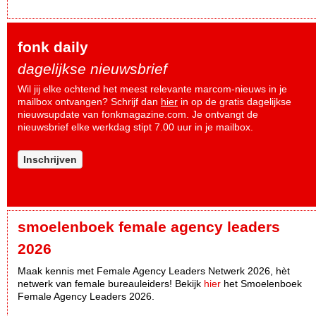
fonk daily
dagelijkse nieuwsbrief
Wil jij elke ochtend het meest relevante marcom-nieuws in je
mailbox ontvangen? Schrijf dan
hier
in op de gratis dagelijkse
nieuwsupdate van fonkmagazine.com. Je ontvangt de
nieuwsbrief elke werkdag stipt 7.00 uur in je mailbox.
Inschrijven
smoelenboek female agency leaders
2026
Maak kennis met Female Agency Leaders Netwerk 2026, hèt
netwerk van female bureauleiders! Bekijk
hier
het Smoelenboek
Female Agency Leaders 2026.