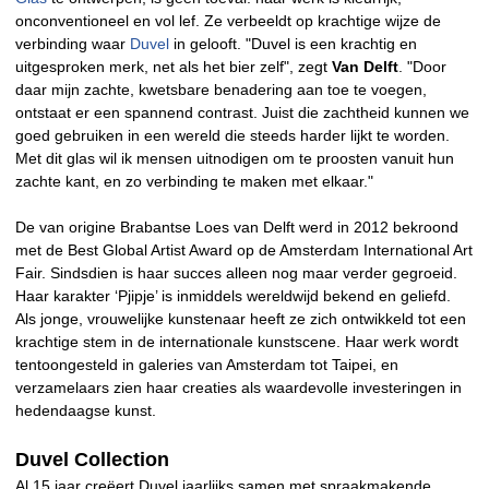
onconventioneel en vol lef. Ze verbeeldt op krachtige wijze de
verbinding waar
Duvel
in gelooft. "Duvel is een krachtig en
uitgesproken merk, net als het bier zelf", zegt
Van Delft
. "Door
daar mijn zachte, kwetsbare benadering aan toe te voegen,
ontstaat er een spannend contrast. Juist die zachtheid kunnen we
goed gebruiken in een wereld die steeds harder lijkt te worden.
Met dit glas wil ik mensen uitnodigen om te proosten vanuit hun
zachte kant, en zo verbinding te maken met elkaar."
De van origine Brabantse Loes van Delft werd in 2012 bekroond
met de Best Global Artist Award op de Amsterdam International Art
Fair. Sindsdien is haar succes alleen nog maar verder gegroeid.
Haar karakter ‘Pjipje’ is inmiddels wereldwijd bekend en geliefd.
Als jonge, vrouwelijke kunstenaar heeft ze zich ontwikkeld tot een
krachtige stem in de internationale kunstscene. Haar werk wordt
tentoongesteld in galeries van Amsterdam tot Taipei, en
verzamelaars zien haar creaties als waardevolle investeringen in
hedendaagse kunst.
Duvel Collection
Al 15 jaar creëert Duvel jaarlijks samen met spraakmakende