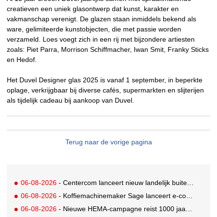
creatieven een uniek glasontwerp dat kunst, karakter en
vakmanschap verenigt. De glazen staan inmiddels bekend als
ware, gelimiteerde kunstobjecten, die met passie worden
verzameld. Loes voegt zich in een rij met bijzondere artiesten
zoals: Piet Parra, Morrison Schiffmacher, Iwan Smit, Franky Sticks
en Hedof.
Het Duvel Designer glas 2025 is vanaf 1 september, in beperkte
oplage, verkrijgbaar bij diverse cafés, supermarkten en slijterijen
als tijdelijk cadeau bij aankoop van Duvel.
Terug naar de vorige pagina
06-08-2026
- Centercom lanceert nieuw landelijk buitereclamenetwerk: City Cubes
06-08-2026
- Koffiemachinemaker Sage lanceert e-commerceplatform voor koffieliefhebbers
06-08-2026
- Nieuwe HEMA-campagne reist 1000 jaar terug in de tijd naar 'Hemastein'