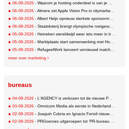
06-08-2026
- Waarom je hosting onderdeel is van je merkstrategie
06-08-2026
- Almere zet Apple Vision Pro in citymarketing
06-08-2026
- Albert Heijn opnieuw sterkste sponsormerk, PostNL daalt
06-08-2026
- Staatsloterij brengt olympische roeigeschiedenis tot leven voor WK Roeien
05-08-2026
- Heineken wereldwijd weer iets meer in trek
05-08-2026
- Marktplaats start samenwerking met House of Cars
05-08-2026
- RefugeeWork lanceert vernieuwd matchingplatform voor nieuwkomers en werkgevers
meer over marketing
bureaus
04-08-2026
- L'AGENCY is verkozen tot de nieuwe PR-partner van KoRo
03-08-2026
- Omnicom Media als eerste in Nederland actief met advertenties in ChatGPT
02-08-2026
- Joaquin Cubria en Ignacio Ferioli nieuwe Global CCO’s GUT, Renata Neumann Global Head of Production
02-08-2026
- PRGoeroes uitgeroepen tot ‘PR-bureau van het jaar 2026’