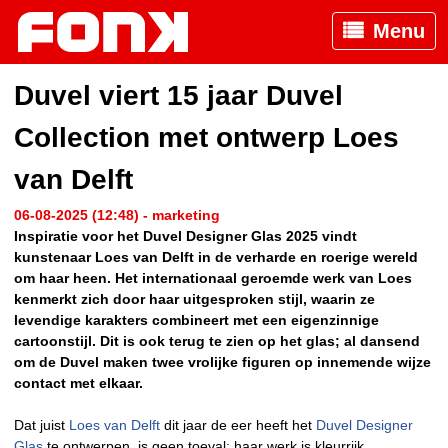
Menu
Duvel viert 15 jaar Duvel
Collection met ontwerp Loes
van Delft
06-08-2025 (12:48) - marketing
Inspiratie voor het Duvel Designer Glas 2025 vindt
kunstenaar Loes van Delft in de verharde en roerige wereld
om haar heen. Het internationaal geroemde werk van Loes
kenmerkt zich door haar uitgesproken stijl, waarin ze
levendige karakters combineert met een eigenzinnige
cartoonstijl. Dit is ook terug te zien op het glas; al dansend
om de Duvel maken twee vrolijke figuren op innemende wijze
contact met elkaar.
Dat juist
Loes van Delft
dit jaar de eer heeft het
Duvel Designer
Glas
te ontwerpen, is geen toeval: haar werk is kleurrijk,