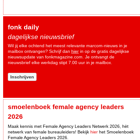
fonk daily
dagelijkse nieuwsbrief
Wil jij elke ochtend het meest relevante marcom-nieuws in je
mailbox ontvangen? Schrijf dan
hier
in op de gratis dagelijkse
nieuwsupdate van fonkmagazine.com. Je ontvangt de
nieuwsbrief elke werkdag stipt 7.00 uur in je mailbox.
Inschrijven
smoelenboek female agency leaders
2026
Maak kennis met Female Agency Leaders Netwerk 2026, hèt
netwerk van female bureauleiders! Bekijk
hier
het Smoelenboek
Female Agency Leaders 2026.