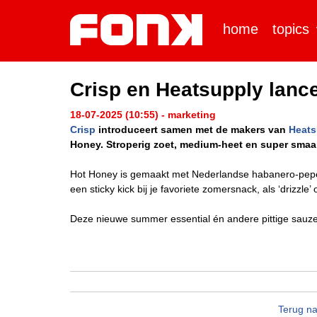
home
topics
Crisp en Heatsupply lance
18-07-2025 (10:55) - marketing
Crisp
introduceert samen met de makers van
Heats
Honey. Stroperig zoet, medium-heet en super smaakv
Hot Honey is gemaakt met Nederlandse habanero-peper
een sticky kick bij je favoriete zomersnack, als ‘drizzle’
Deze nieuwe summer essential én andere pittige sauzen z
Terug na