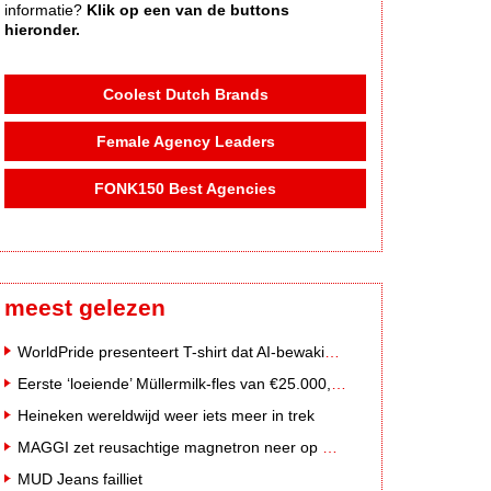
informatie?
Klik op een van de buttons
hieronder.
Coolest Dutch Brands
Female Agency Leaders
FONK150 Best Agencies
meest gelezen
WorldPride presenteert T-shirt dat AI-bewakingscamera's misleidt
Eerste ‘loeiende’ Müllermilk-fles van €25.000,- gevonden
Heineken wereldwijd weer iets meer in trek
MAGGI zet reusachtige magnetron neer op Solar Festival
MUD Jeans failliet