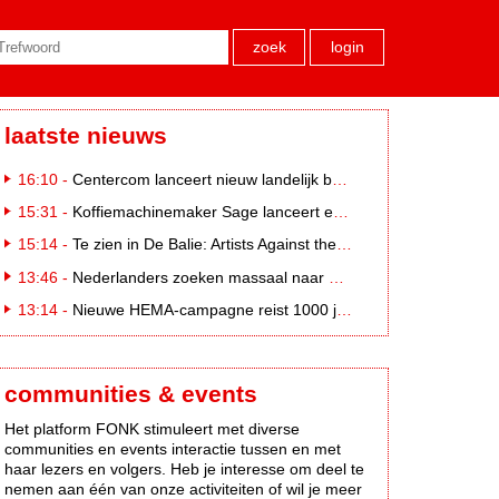
zoek
login
laatste nieuws
16:10 -
Centercom lanceert nieuw landelijk buitereclamenetwerk: City Cubes
15:31 -
Koffiemachinemaker Sage lanceert e-commerceplatform voor koffieliefhebbers
15:14 -
Te zien in De Balie: Artists Against the Kremlin III
13:46 -
Nederlanders zoeken massaal naar eclipsbrillen op Marktplaats
13:14 -
Nieuwe HEMA-campagne reist 1000 jaar terug in de tijd naar 'Hemastein'
communities & events
Het platform FONK stimuleert met diverse
communities en events interactie tussen en met
haar lezers en volgers. Heb je interesse om deel te
nemen aan één van onze activiteiten of wil je meer