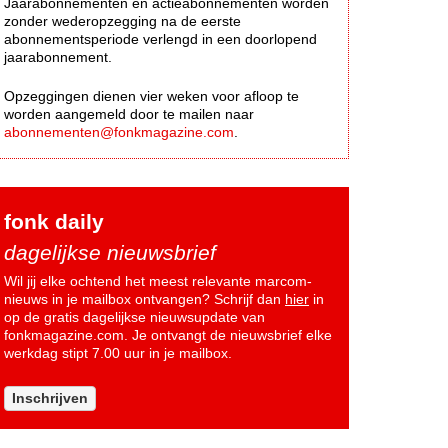
Jaarabonnementen en actieabonnementen worden
zonder wederopzegging na de eerste
abonnementsperiode verlengd in een doorlopend
jaarabonnement.
Opzeggingen dienen vier weken voor afloop te
worden aangemeld door te mailen naar
abonnementen@fonkmagazine.com
.
fonk daily
dagelijkse nieuwsbrief
Wil jij elke ochtend het meest relevante marcom-
nieuws in je mailbox ontvangen? Schrijf dan
hier
in
op de gratis dagelijkse nieuwsupdate van
fonkmagazine.com. Je ontvangt de nieuwsbrief elke
werkdag stipt 7.00 uur in je mailbox.
Inschrijven