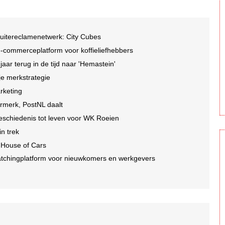
buitereclamenetwerk: City Cubes
-commerceplatform voor koffieliefhebbers
r terug in de tijd naar 'Hemastein'
je merkstrategie
arketing
ormerk, PostNL daalt
geschiedenis tot leven voor WK Roeien
n trek
 House of Cars
tchingplatform voor nieuwkomers en werkgevers