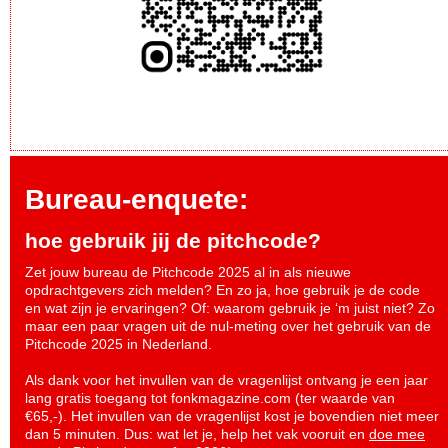
Bureau-enquete:
hoe gebruik jij de pitchcode?
Zet jouw bureau de Pitchcode 2025 al in als nieuwe
opdrachtgevers zich melden? En zo ja, hoe gebruik je de code
en wat zijn je ervaringen? Of: waarom gebruik je ‘m juist niet? Zo
maar een paar vragen uit de nul-meting over het gebruik van de
Pitchcode 2025 in Nederland.
Als dank voor het invullen van de vragenlijst ontvang je een jaar
lang gratis toegang tot fonkmagazine.com (ter waarde van
€65,-). Het invullen van de vragenlijst kost je bovendien niet meer
dan 5 minuten. Dus: wat let je, help het vak vooruit en
doe mee