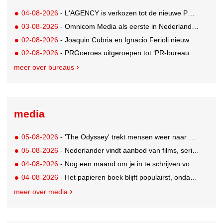
04-08-2026
- L'AGENCY is verkozen tot de nieuwe PR-partner van KoRo
03-08-2026
- Omnicom Media als eerste in Nederland actief met advertenties in ChatGPT
02-08-2026
- Joaquin Cubria en Ignacio Ferioli nieuwe Global CCO’s GUT, Renata Neumann Global Head of Production
02-08-2026
- PRGoeroes uitgeroepen tot ‘PR-bureau van het jaar 2026’
meer over bureaus
media
05-08-2026
- 'The Odyssey' trekt mensen weer naar de bioscoop
05-08-2026
- Nederlander vindt aanbod van films, series en sport vaak versnipperd
04-08-2026
- Nog een maand om je in te schrijven voor de Mercurs 2026
04-08-2026
- Het papieren boek blijft populairst, ondanks digitale alternatieven
meer over media