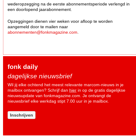
wederopzegging na de eerste abonnementsperiode verlengd in
een doorlopend jaarabonnement.
Opzeggingen dienen vier weken voor afloop te worden
aangemeld door te mailen naar
abonnementen@fonkmagazine.com
.
fonk daily
dagelijkse nieuwsbrief
Wil jij elke ochtend het meest relevante marcom-nieuws in je
mailbox ontvangen? Schrijf dan
hier
in op de gratis dagelijkse
nieuwsupdate van fonkmagazine.com. Je ontvangt de
nieuwsbrief elke werkdag stipt 7.00 uur in je mailbox.
Inschrijven