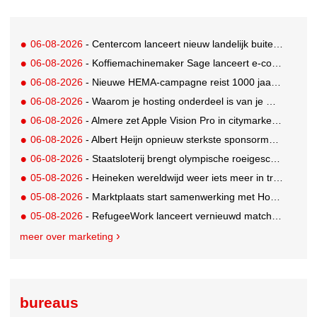
06-08-2026
- Centercom lanceert nieuw landelijk buitereclamenetwerk: City Cubes
06-08-2026
- Koffiemachinemaker Sage lanceert e-commerceplatform voor koffieliefhebbers
06-08-2026
- Nieuwe HEMA-campagne reist 1000 jaar terug in de tijd naar 'Hemastein'
06-08-2026
- Waarom je hosting onderdeel is van je merkstrategie
06-08-2026
- Almere zet Apple Vision Pro in citymarketing
06-08-2026
- Albert Heijn opnieuw sterkste sponsormerk, PostNL daalt
06-08-2026
- Staatsloterij brengt olympische roeigeschiedenis tot leven voor WK Roeien
05-08-2026
- Heineken wereldwijd weer iets meer in trek
05-08-2026
- Marktplaats start samenwerking met House of Cars
05-08-2026
- RefugeeWork lanceert vernieuwd matchingplatform voor nieuwkomers en werkgevers
meer over marketing
bureaus