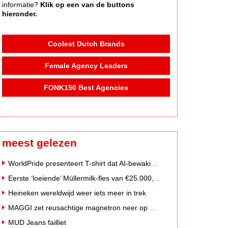
informatie?
Klik op een van de buttons
hieronder.
Coolest Dutch Brands
Female Agency Leaders
FONK150 Best Agencies
meest gelezen
WorldPride presenteert T-shirt dat AI-bewakingscamera's misleidt
Eerste ‘loeiende’ Müllermilk-fles van €25.000,- gevonden
Heineken wereldwijd weer iets meer in trek
MAGGI zet reusachtige magnetron neer op Solar Festival
MUD Jeans failliet