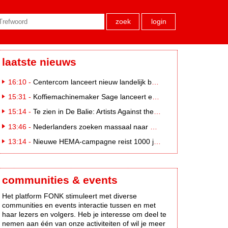
zoek
login
laatste nieuws
16:10 -
Centercom lanceert nieuw landelijk buitereclamenetwerk: City Cubes
15:31 -
Koffiemachinemaker Sage lanceert e-commerceplatform voor koffieliefhebbers
15:14 -
Te zien in De Balie: Artists Against the Kremlin III
13:46 -
Nederlanders zoeken massaal naar eclipsbrillen op Marktplaats
13:14 -
Nieuwe HEMA-campagne reist 1000 jaar terug in de tijd naar 'Hemastein'
communities & events
Het platform FONK stimuleert met diverse
communities en events interactie tussen en met
haar lezers en volgers. Heb je interesse om deel te
nemen aan één van onze activiteiten of wil je meer