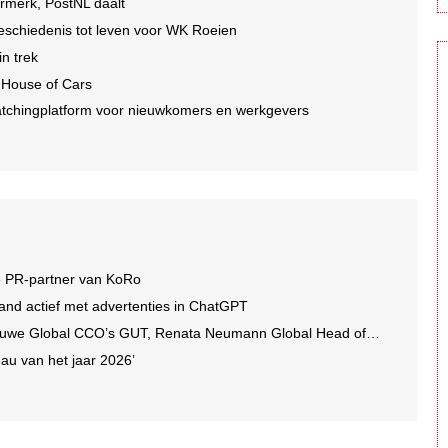
ormerk, PostNL daalt
geschiedenis tot leven voor WK Roeien
n trek
 House of Cars
tchingplatform voor nieuwkomers en werkgevers
e PR-partner van KoRo
and actief met advertenties in ChatGPT
we Global CCO’s GUT, Renata Neumann Global Head of Production
au van het jaar 2026’