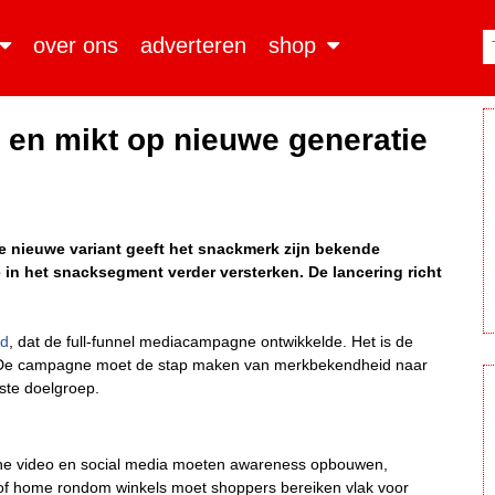
over ons
adverteren
shop
n en mikt op nieuwe generatie
e nieuwe variant geeft het snackmerk zijn bekende
ie in het snacksegment verder versterken. De lancering richt
ad
, dat de full-funnel mediacampagne ontwikkelde. Het is de
. De campagne moet de stap maken van merkbekendheid naar
ste doelgroep.
Online video en social media moeten awareness opbouwen,
ut of home rondom winkels moet shoppers bereiken vlak voor