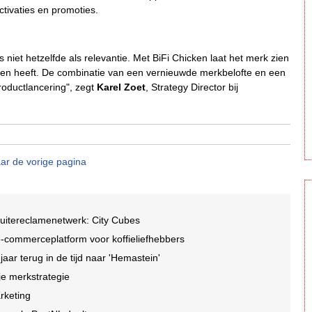
tivaties en promoties.
 niet hetzelfde als relevantie. Met BiFi Chicken laat het merk zien
gen heeft. De combinatie van een vernieuwde merkbelofte en een
roductlancering", zegt
Karel Zoet
, Strategy Director bij
ar de vorige pagina
buitereclamenetwerk: City Cubes
-commerceplatform voor koffieliefhebbers
r terug in de tijd naar 'Hemastein'
je merkstrategie
arketing