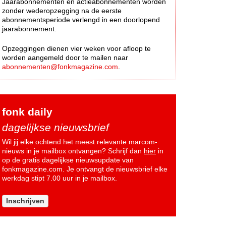
Jaarabonnementen en actieabonnementen worden
zonder wederopzegging na de eerste
abonnementsperiode verlengd in een doorlopend
jaarabonnement.
Opzeggingen dienen vier weken voor afloop te
worden aangemeld door te mailen naar
abonnementen@fonkmagazine.com
.
fonk daily
dagelijkse nieuwsbrief
Wil jij elke ochtend het meest relevante marcom-
nieuws in je mailbox ontvangen? Schrijf dan
hier
in
op de gratis dagelijkse nieuwsupdate van
fonkmagazine.com. Je ontvangt de nieuwsbrief elke
werkdag stipt 7.00 uur in je mailbox.
Inschrijven