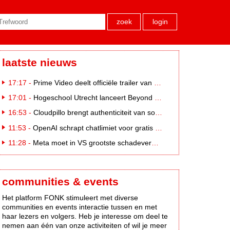
zoek
login
laatste nieuws
17:17 -
Prime Video deelt officiële trailer van L*VE KLEINE
17:01 -
Hogeschool Utrecht lanceert Beyond Campus binnen International Creative Business
16:53 -
Cloudpillo brengt authenticiteit van social naar tv
11:53 -
OpenAI schrapt chatlimiet voor gratis ChatGPT-gebruikers
11:28 -
Meta moet in VS grootste schadevergoeding ooit betalen: 567 miljoen dollar
communities & events
Het platform FONK stimuleert met diverse
communities en events interactie tussen en met
haar lezers en volgers. Heb je interesse om deel te
nemen aan één van onze activiteiten of wil je meer