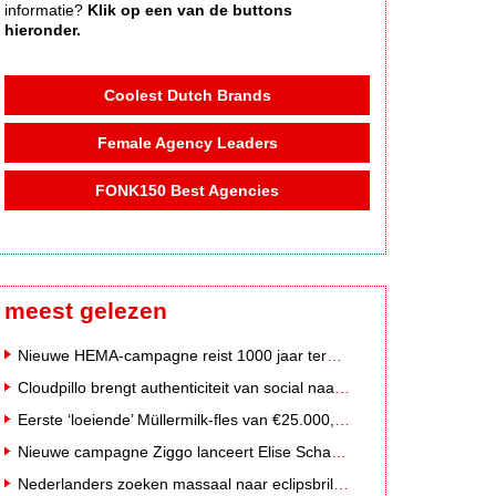
informatie?
Klik op een van de buttons
hieronder.
Coolest Dutch Brands
Female Agency Leaders
FONK150 Best Agencies
meest gelezen
Nieuwe HEMA-campagne reist 1000 jaar terug in de tijd naar 'Hemastein'
Cloudpillo brengt authenticiteit van social naar tv
Eerste ‘loeiende’ Müllermilk-fles van €25.000,- gevonden
Nieuwe campagne Ziggo lanceert Elise Schaap als expert over de Nederlandse voetbalbeleving
Nederlanders zoeken massaal naar eclipsbrillen op Marktplaats