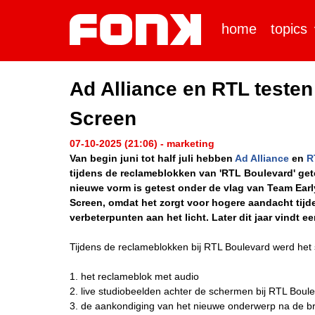
home
topics
Ad Alliance en RTL testen
Screen
07-10-2025 (21:06) - marketing
Van begin juni tot half juli hebben
Ad Alliance
en
R
tijdens de reclameblokken van 'RTL Boulevard' get
nieuwe vorm is getest onder de vlag van Team Early. 
Screen, omdat het zorgt voor hogere aandacht tijd
verbeterpunten aan het licht. Later dit jaar vindt e
Tijdens de reclameblokken bij RTL Boulevard werd het 
1. het reclameblok met audio
2. live studiobeelden achter de schermen bij RTL Boul
3. de aankondiging van het nieuwe onderwerp na de b