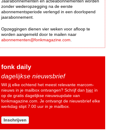
Jaarabonnementen en actieabonnementen worden
zonder wederopzegging na de eerste
abonnementsperiode verlengd in een doorlopend
jaarabonnement.
Opzeggingen dienen vier weken voor afloop te
worden aangemeld door te mailen naar
abonnementen@fonkmagazine.com
.
fonk daily
dagelijkse nieuwsbrief
Wil jij elke ochtend het meest relevante marcom-
nieuws in je mailbox ontvangen? Schrijf dan
hier
in
op de gratis dagelijkse nieuwsupdate van
fonkmagazine.com. Je ontvangt de nieuwsbrief elke
werkdag stipt 7.00 uur in je mailbox.
Inschrijven