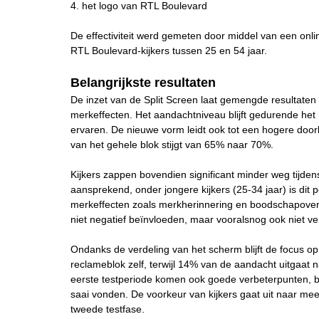
4. het logo van RTL Boulevard
De effectiviteit werd gemeten door middel van een onl
RTL Boulevard-kijkers tussen 25 en 54 jaar.
Belangrijkste resultaten
De inzet van de Split Screen laat gemengde resultaten 
merkeffecten. Het aandachtniveau blijft gedurende het h
ervaren. De nieuwe vorm leidt ook tot een hogere doork
van het gehele blok stijgt van 65% naar 70%.
Kijkers zappen bovendien significant minder weg tijden
aansprekend, onder jongere kijkers (25-34 jaar) is dit p
merkeffecten zoals merkherinnering en boodschapoverdr
niet negatief beïnvloeden, maar vooralsnog ook niet ve
Ondanks de verdeling van het scherm blijft de focus op 
reclameblok zelf, terwijl 14% van de aandacht uitgaat
eerste testperiode komen ook goede verbeterpunten, bij
saai vonden. De voorkeur van kijkers gaat uit naar m
tweede testfase.