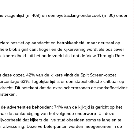
ine vragenlijst (n=409) en een eyetracking-onderzoek (n=80) onder
zien: positief op aandacht en betrokkenheid, maar neutraal op
ele blok significant hoger en de kijkervaring wordt als positiever
ijkbereidheid: uit het onderzoek blijkt dat de View-Through Rate
s deze opzet. 42% van de kijkers vindt de Split Screen-opzet
ercentage 63%. Tegelijkertijd is er een stabiel effect zichtbaar op
acht. Dit betekent dat de extra schermzones de merkeffectiviteit
rsterken.
de advertenties behouden: 74% van de kijktijd is gericht op het
 naar de aankondiging van het volgende onderwerp. Uit deze
voorbeeld dat kijkers de live studiobeelden soms te lang en te
eer afwisseling. Deze verbeterpunten worden meegenomen in de