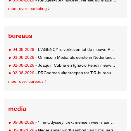
meer over marketing
bureaus
04-08-2026
- L'AGENCY is verkozen tot de nieuwe PR-partner van KoRo
03-08-2026
- Omnicom Media als eerste in Nederland actief met advertenties in ChatGPT
02-08-2026
- Joaquin Cubria en Ignacio Ferioli nieuwe Global CCO’s GUT, Renata Neumann Global Head of Production
02-08-2026
- PRGoeroes uitgeroepen tot ‘PR-bureau van het jaar 2026’
meer over bureaus
media
05-08-2026
- 'The Odyssey' trekt mensen weer naar de bioscoop
05-08-2026
- Nederlander vindt aanbod van films, series en sport vaak versnipperd