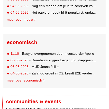
04-08-2026
- Nog een maand om je in te schrijven voor de Mercurs 2026
04-08-2026
- Het papieren boek blijft populairst, ondanks digitale alternatieven
meer over media
economisch
11:10
- Easyjet overgenomen door investeerder Apollo
06-08-2026
- Donateurs krijgen toegang tot diepgaandere informatie over goede doelen
06-08-2026
- MUD Jeans failliet
04-08-2026
- Zalando groeit in Q2, breidt B2B verder uit en innoveert met AI
meer over economisch
communities & events
Het platform FONK stimuleert met diverse communities en