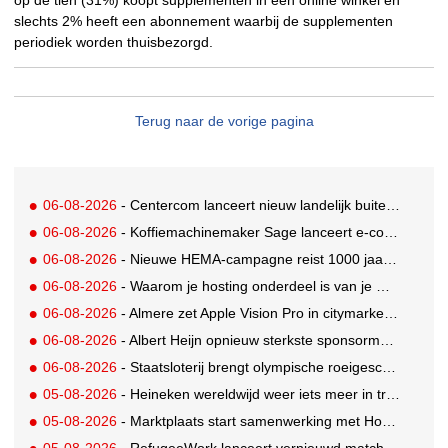
op de tien (31%) koopt supplementen in een online winkel en
slechts 2% heeft een abonnement waarbij de supplementen
periodiek worden thuisbezorgd.
Terug naar de vorige pagina
06-08-2026
- Centercom lanceert nieuw landelijk buitereclamenetwerk: City Cubes
06-08-2026
- Koffiemachinemaker Sage lanceert e-commerceplatform voor koffieliefhebbers
06-08-2026
- Nieuwe HEMA-campagne reist 1000 jaar terug in de tijd naar 'Hemastein'
06-08-2026
- Waarom je hosting onderdeel is van je merkstrategie
06-08-2026
- Almere zet Apple Vision Pro in citymarketing
06-08-2026
- Albert Heijn opnieuw sterkste sponsormerk, PostNL daalt
06-08-2026
- Staatsloterij brengt olympische roeigeschiedenis tot leven voor WK Roeien
05-08-2026
- Heineken wereldwijd weer iets meer in trek
05-08-2026
- Marktplaats start samenwerking met House of Cars
05-08-2026
- RefugeeWork lanceert vernieuwd matchingplatform voor nieuwkomers en werkgevers