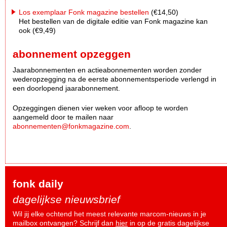
Los exemplaar Fonk magazine bestellen
(€14,50)
Het bestellen van de digitale editie van Fonk magazine kan
ook (€9,49)
abonnement opzeggen
Jaarabonnementen en actieabonnementen worden zonder
wederopzegging na de eerste abonnementsperiode verlengd in
een doorlopend jaarabonnement.
Opzeggingen dienen vier weken voor afloop te worden
aangemeld door te mailen naar
abonnementen@fonkmagazine.com
.
fonk daily
dagelijkse nieuwsbrief
Wil jij elke ochtend het meest relevante marcom-nieuws in je
mailbox ontvangen? Schrijf dan
hier
in op de gratis dagelijkse