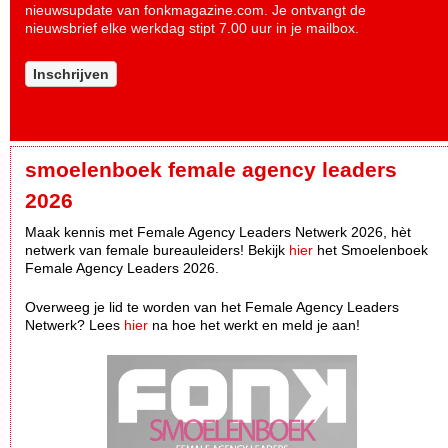
nieuwsupdate van fonkmagazine.com. Je ontvangt de
nieuwsbrief elke werkdag stipt 7.00 uur in je mailbox.
Inschrijven
smoelenboek female agency leaders
2026
Maak kennis met Female Agency Leaders Netwerk 2026, hèt
netwerk van female bureauleiders! Bekijk
hier
het Smoelenboek
Female Agency Leaders 2026.
Overweeg je lid te worden van het Female Agency Leaders
Netwerk? Lees
hier
na hoe het werkt en meld je aan!