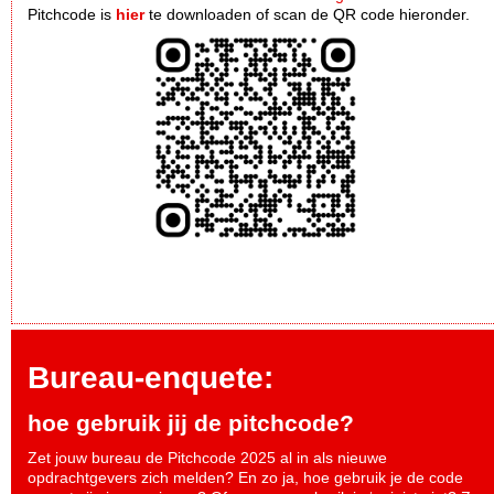
Pitchcode is
hier
te downloaden of scan de QR code hieronder.
Bureau-enquete:
hoe gebruik jij de pitchcode?
Zet jouw bureau de Pitchcode 2025 al in als nieuwe
opdrachtgevers zich melden? En zo ja, hoe gebruik je de code