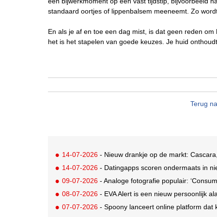
één bijwerkmoment op een vast tijdstip, bijvoorbeeld n
standaard oortjes of lippenbalsem meeneemt. Zo word
En als je af en toe een dag mist, is dat geen reden om 
het is het stapelen van goede keuzes. Je huid onthoudt 
Terug na
14-07-2026
- Nieuw drankje op de markt: Cascara,
14-07-2026
- Datingapps scoren ondermaats in nie
09-07-2026
- Analoge fotografie populair: ‘Consum
08-07-2026
- EVA Alert is een nieuw persoonlijk al
07-07-2026
- Spoony lanceert online platform dat ki