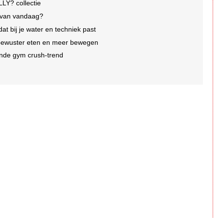
LY? collectie
e van vandaag?
dat bij je water en techniek past
 bewuster eten en meer bewegen
iende gym crush-trend