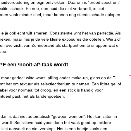
ge huidveroudering en pigmentvlekken. Daarom is “breed spectrum”
iteitscheck. En nee, een huid die niet verbrandt, is niet
nden vaak minder snel, maar kunnen nog steeds schade oplopen
ie je ook echt wilt smeren. Consistentie wint het van perfectie. Als
ieken, maar mis je de vele kleine exposures die optellen. Wie zich
ij een overzicht van Zonnebrand als startpunt om te snappen wat er
ube.
PF een ‘nooit-af’-taak wordt
 maar gedoe: witte waas, pilling onder make-up, glans op de T-
nt het om textuur als selectiecriterium te nemen. Een lichte gel of
abel voor normaal tot droog, en een stick is handig voor
ritueel past, net als tandenpoetsen.
s, dan is dat niet automatisch “gewoon wennen”. Het kan zitten in
van wordt. Sensitieve huidtypes doen het vaak goed op mildere
licht aanvoelt en niet verstopt. Het is een beetje zoals een