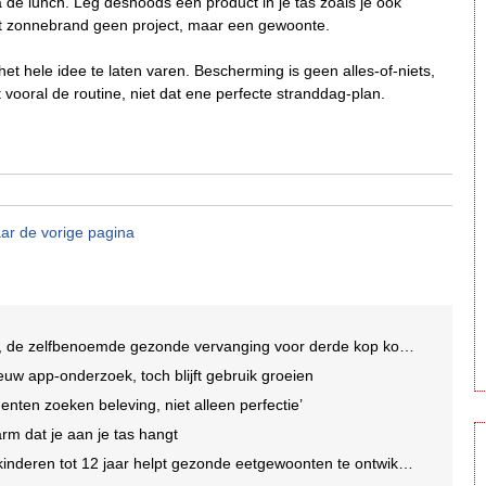
a de lunch. Leg desnoods een product in je tas zoals je ook
t zonnebrand geen project, maar een gewoonte.
het hele idee te laten varen. Bescherming is geen alles-of-niets,
vooral de routine, niet dat ene perfecte stranddag-plan.
ar de vorige pagina
 de zelfbenoemde gezonde vervanging voor derde kop koffie
uw app-onderzoek, toch blijft gebruik groeien
enten zoeken beleving, niet alleen perfectie’
arm dat je aan je tas hangt
nderen tot 12 jaar helpt gezonde eetgewoonten te ontwikkelen