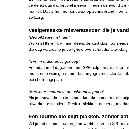
Je denkt dus dat het wel meevalt. Tegen de avond zie j
manier. Dat is het moment waarop zonnebrand ineens
zelfzorg.
Veelgemaakte misverstanden die je vand
“Bewolkt weer telt niet”
Wolken filteren UV maar deels. Je kunt dus nog steeds
die dag waarop je je veiligheid overschat die later de 
“SPF in make-up is genoeg”
Foundation of dagcrème met SPF helpt, maar alleen als
mensen te weinig aan om de aangegeven factor te halen
beschermingsplan.
“Eén keer smeren in de ochtend is prima”
Als je nauwelijks buiten komt, kan dat soms redelijk uitp
bijwerken essentieel. Denk in blokken: ochtend, midda
Een routine die blijft plakken, zonder da
Wil je het simpel houden, dan werkt dit: zet je SPF naas