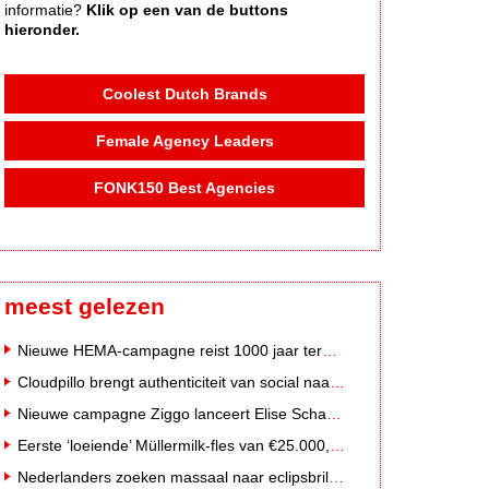
informatie?
Klik op een van de buttons
hieronder.
Coolest Dutch Brands
Female Agency Leaders
FONK150 Best Agencies
meest gelezen
Nieuwe HEMA-campagne reist 1000 jaar terug in de tijd naar 'Hemastein'
Cloudpillo brengt authenticiteit van social naar tv
Nieuwe campagne Ziggo lanceert Elise Schaap als expert over de Nederlandse voetbalbeleving
Eerste ‘loeiende’ Müllermilk-fles van €25.000,- gevonden
Nederlanders zoeken massaal naar eclipsbrillen op Marktplaats