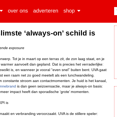
over ons
adverteren
shop
imste ‘always-on’ schild is
pende exposure
. Tot je in maart op een terras zit, de zon laag staat, en je
warmer aanvoelt dan gepland. Dat is precies het verraderlijke:
bewolkt is, en wanneer je vooral “even snel” buiten bent. UVA gaat
st een raam net zo goed meetelt als een lunchwandeling.
t een constante stroom aan contactmomenten. Je huid is het kanaal,
nnebrand
is dan geen seizoensactie, maar je always-on basis:
el meer impact heeft dan sporadische ‘grote’ momenten.
PI is
maakt en verbranding veroorzaakt. UVA is de stillere speler: