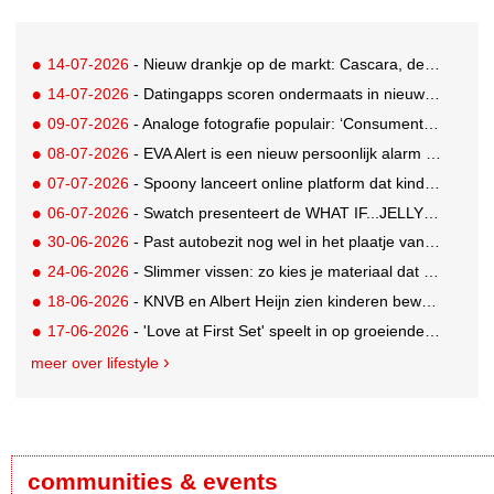
14-07-2026
- Nieuw drankje op de markt: Cascara, de zelfbenoemde gezonde vervanging voor derde kop koffie
14-07-2026
- Datingapps scoren ondermaats in nieuw app-onderzoek, toch blijft gebruik groeien
09-07-2026
- Analoge fotografie populair: ‘Consumenten zoeken beleving, niet alleen perfectie’
08-07-2026
- EVA Alert is een nieuw persoonlijk alarm dat je aan je tas hangt
07-07-2026
- Spoony lanceert online platform dat kinderen tot 12 jaar helpt gezonde eetgewoonten te ontwikkelen
06-07-2026
- Swatch presenteert de WHAT IF...JELLY? collectie
30-06-2026
- Past autobezit nog wel in het plaatje van vandaag?
24-06-2026
- Slimmer vissen: zo kies je materiaal dat bij je water en techniek past
18-06-2026
- KNVB en Albert Heijn zien kinderen bewuster eten en meer bewegen
17-06-2026
- 'Love at First Set' speelt in op groeiende gym crush-trend
meer over lifestyle
communities & events