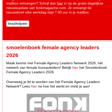
mailbox ontvangen? Schrijf dan
hier
in op de gratis dagelijkse
nieuwsupdate van fonkmagazine.com. Je ontvangt de
nieuwsbrief elke werkdag stipt 7.00 uur in je mailbox.
Inschrijven
smoelenboek female agency leaders
2026
Maak kennis met Female Agency Leaders Netwerk 2026, hèt
netwerk van female bureauleiders! Bekijk
hier
het Smoelenboek
Female Agency Leaders 2026.
Overweeg je lid te worden van het Female Agency Leaders
Netwerk? Lees
hier
na hoe het werkt en meld je aan!