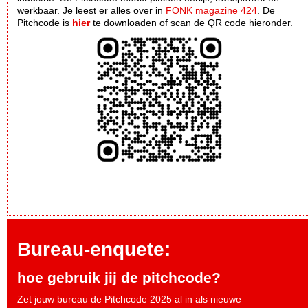
werkbaar. Je leest er alles over in
FONK magazine 424
. De
Pitchcode is
hier
te downloaden of scan de QR code hieronder.
Bureau-enquete:
hoe gebruik jij de pitchcode?
Zet jouw bureau de Pitchcode 2025 al in als nieuwe