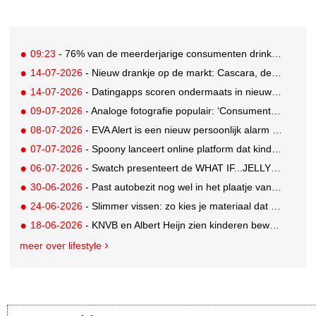
09:23
- 76% van de meerderjarige consumenten drinkt alcohol, aandeel Gen Z neemt toe
14-07-2026
- Nieuw drankje op de markt: Cascara, de zelfbenoemde gezonde vervanging voor derde kop koffie
14-07-2026
- Datingapps scoren ondermaats in nieuw app-onderzoek, toch blijft gebruik groeien
09-07-2026
- Analoge fotografie populair: ‘Consumenten zoeken beleving, niet alleen perfectie’
08-07-2026
- EVA Alert is een nieuw persoonlijk alarm dat je aan je tas hangt
07-07-2026
- Spoony lanceert online platform dat kinderen tot 12 jaar helpt gezonde eetgewoonten te ontwikkelen
06-07-2026
- Swatch presenteert de WHAT IF...JELLY? collectie
30-06-2026
- Past autobezit nog wel in het plaatje van vandaag?
24-06-2026
- Slimmer vissen: zo kies je materiaal dat bij je water en techniek past
18-06-2026
- KNVB en Albert Heijn zien kinderen bewuster eten en meer bewegen
meer over lifestyle