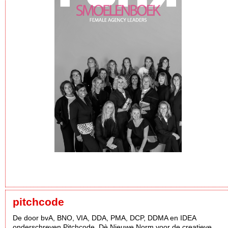
pitchcode
De door bvA, BNO, VIA, DDA, PMA, DCP, DDMA en IDEA
onderschreven Pitchcode. Dè Nieuwe Norm voor de creatieve