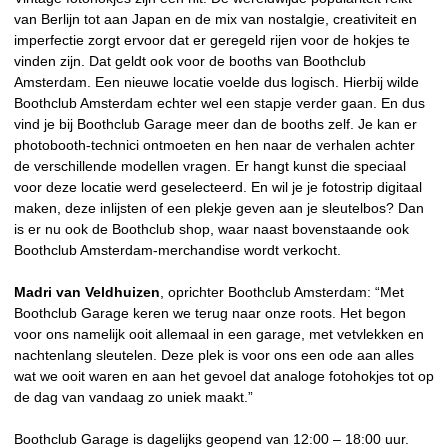
van Berlijn tot aan Japan en de mix van nostalgie, creativiteit en
imperfectie zorgt ervoor dat er geregeld rijen voor de hokjes te
vinden zijn. Dat geldt ook voor de booths van Boothclub
Amsterdam. Een nieuwe locatie voelde dus logisch. Hierbij wilde
Boothclub Amsterdam echter wel een stapje verder gaan. En dus
vind je bij Boothclub Garage meer dan de booths zelf. Je kan er
photobooth-technici ontmoeten en hen naar de verhalen achter
de verschillende modellen vragen. Er hangt kunst die speciaal
voor deze locatie werd geselecteerd. En wil je je fotostrip digitaal
maken, deze inlijsten of een plekje geven aan je sleutelbos? Dan
is er nu ook de Boothclub shop, waar naast bovenstaande ook
Boothclub Amsterdam-merchandise wordt verkocht.
Madri van Veldhuizen
, oprichter Boothclub Amsterdam: “Met
Boothclub Garage keren we terug naar onze roots. Het begon
voor ons namelijk ooit allemaal in een garage, met vetvlekken en
nachtenlang sleutelen. Deze plek is voor ons een ode aan alles
wat we ooit waren en aan het gevoel dat analoge fotohokjes tot op
de dag van vandaag zo uniek maakt.”
Boothclub Garage is dagelijks geopend van 12:00 – 18:00 uur.