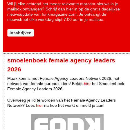
Wil jij elke ochtend het meest relevante marcom-nieuws in je
mailbox ontvangen? Schrijf dan
hier
in op de gratis dagelijkse
nieuwsupdate van fonkmagazine.com. Je ontvangt de
nieuwsbrief elke werkdag stipt 7.00 uur in je mailbox.
Inschrijven
smoelenboek female agency leaders
2026
Maak kennis met Female Agency Leaders Netwerk 2026, hèt
netwerk van female bureauleiders! Bekijk
hier
het Smoelenboek
Female Agency Leaders 2026.
Overweeg je lid te worden van het Female Agency Leaders
Netwerk? Lees
hier
na hoe het werkt en meld je aan!