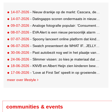
14-07-2026
- Nieuw drankje op de markt: Cascara, de zelfbenoemde gezonde vervanging voor derde kop koffie
14-07-2026
- Datingapps scoren ondermaats in nieuw app-onderzoek, toch blijft gebruik groeien
09-07-2026
- Analoge fotografie populair: ‘Consumenten zoeken beleving, niet alleen perfectie’
08-07-2026
- EVA Alert is een nieuw persoonlijk alarm dat je aan je tas hangt
07-07-2026
- Spoony lanceert online platform dat kinderen tot 12 jaar helpt gezonde eetgewoonten te ontwikkelen
06-07-2026
- Swatch presenteert de WHAT IF...JELLY? collectie
30-06-2026
- Past autobezit nog wel in het plaatje van vandaag?
24-06-2026
- Slimmer vissen: zo kies je materiaal dat bij je water en techniek past
18-06-2026
- KNVB en Albert Heijn zien kinderen bewuster eten en meer bewegen
17-06-2026
- 'Love at First Set' speelt in op groeiende gym crush-trend
meer over lifestyle
communities & events