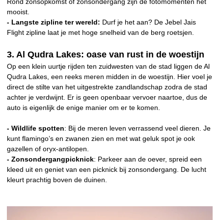
Rond zonsopkomst of zonsondergang zijn de fotomomenten het
mooist.
- Langste zipline ter wereld:
Durf je het aan? De Jebel Jais
Flight zipline laat je met hoge snelheid van de berg roetsjen.
3. Al Qudra Lakes: oase van rust in de woestijn
Op een klein uurtje rijden ten zuidwesten van de stad liggen de Al
Qudra Lakes, een reeks meren midden in de woestijn. Hier voel je
direct de stilte van het uitgestrekte zandlandschap zodra de stad
achter je verdwijnt. Er is geen openbaar vervoer naartoe, dus de
auto is eigenlijk de enige manier om er te komen.
- Wildlife spotten
: Bij de meren leven verrassend veel dieren. Je
kunt flamingo’s en zwanen zien en met wat geluk spot je ook
gazellen of oryx-antilopen.
- Zonsondergangpicknick
: Parkeer aan de oever, spreid een
kleed uit en geniet van een picknick bij zonsondergang. De lucht
kleurt prachtig boven de duinen.