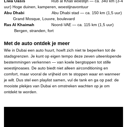
Liwa Oasis
Rub al Khali woestijn — ca. 340 km (3-4
uur) Hoge duinen, kamperen, woestijnavontuur
Abu Dhabi
Abu Dhabi stad
— ca. 150 km (1,5 uur)
Grand Mosque, Louvre, boulevard
Ras Al Khaimah
Noord-VAE — ca. 115 km (1,5 uur)
Bergen, stranden, fort
Met de auto ontdek je meer
Wie in Dubai een auto huurt, hoeft zich niet te beperken tot de
stadsgrenzen. Je kunt op eigen tempo deze zeven uiteenlopende
bestemmingen verkennen — van koele bergtoppen tot stille
woestijnoases. De auto biedt niet alleen airconditioning en
comfort, maar vooral de vrijheid om te stoppen waar en wanneer
je wilt. Dus stel een playlist samen, vul de tank en ga op pad: de
mooiste plekjes van Dubai en omstreken wachten op je om
ontdekt te worden.