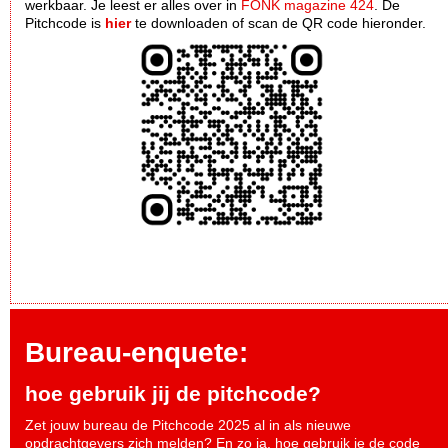
werkbaar. Je leest er alles over in
FONK magazine 424
. De
Pitchcode is
hier
te downloaden of scan de QR code hieronder.
Bureau-enquete:
hoe gebruik jij de pitchcode?
Zet jouw bureau de Pitchcode 2025 al in als nieuwe
opdrachtgevers zich melden? En zo ja, hoe gebruik je de code