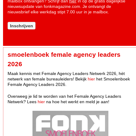
mailbox ontvangen? Schrijf dan
hier
in op de gratis dagelijkse
nieuwsupdate van fonkmagazine.com. Je ontvangt de
nieuwsbrief elke werkdag stipt 7.00 uur in je mailbox.
Inschrijven
smoelenboek female agency leaders
2026
Maak kennis met Female Agency Leaders Netwerk 2026, hèt
netwerk van female bureauleiders! Bekijk
hier
het Smoelenboek
Female Agency Leaders 2026.
Overweeg je lid te worden van het Female Agency Leaders
Netwerk? Lees
hier
na hoe het werkt en meld je aan!