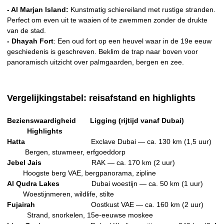
- Al Marjan Island:
Kunstmatig schiereiland met rustige stranden.
Perfect om even uit te waaien of te zwemmen zonder de drukte
van de stad.
- Dhayah Fort
: Een oud fort op een heuvel waar in de 19e eeuw
geschiedenis is geschreven. Beklim de trap naar boven voor
panoramisch uitzicht over palmgaarden, bergen en zee.
Vergelijkingstabel: reisafstand en highlights
Bezienswaardigheid Ligging (rijtijd vanaf Dubai)
Highlights
Hatta
Exclave Dubai — ca. 130 km (1,5 uur)
Bergen, stuwmeer, erfgoeddorp
Jebel Jais
RAK — ca. 170 km (2 uur)
Hoogste berg VAE, bergpanorama, zipline
Al Qudra Lakes
Dubai woestijn — ca. 50 km (1 uur)
Woestijnmeren, wildlife, stilte
Fujairah
Oostkust VAE — ca. 160 km (2 uur)
Strand, snorkelen, 15e-eeuwse moskee