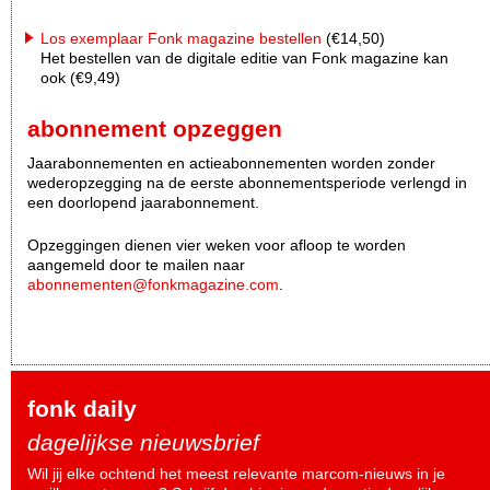
Los exemplaar Fonk magazine bestellen
(€14,50)
Het bestellen van de digitale editie van Fonk magazine kan
ook (€9,49)
abonnement opzeggen
Jaarabonnementen en actieabonnementen worden zonder
wederopzegging na de eerste abonnementsperiode verlengd in
een doorlopend jaarabonnement.
Opzeggingen dienen vier weken voor afloop te worden
aangemeld door te mailen naar
abonnementen@fonkmagazine.com
.
fonk daily
dagelijkse nieuwsbrief
Wil jij elke ochtend het meest relevante marcom-nieuws in je