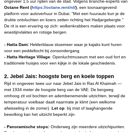
ongeveer 1,5 uur rijden van de stad. Volgens branche-experts van
Octane Rent (
https://octane.rent/nl/
)
, een toonaangevend
platform voor autoverhuur in Dubai: "Met een huurauto kun je de
drukte ontvluchten en koers zetten richting het Hadjargebergte."
De rit is een ervaring op zich: wolkenkrabbers maken plaats voor
woestijnvlaktes en rotsige bergen.
- Hatta Dam:
Helderblauw stuwmeer waar je kajaks kunt huren
voor een peddeltocht bij zonsondergang.
- Hatta Heritage Village
: Openluchtmuseum met een oud fort en
traditionele huisjes voor een kijkje in de lokale geschiedenis.
2. Jebel Jais: hoogste berg en koele toppen
Rijd in ongeveer twee uur naar Jebel Jais in Ras Al Khaimah —
met 1934 meter de hoogste berg van de VAE. De bergweg
omhoog zit vol bochten en adembenemende uitzichten, terwijl de
temperatuur voelbaar daalt naarmate je klimt (een welkome
afwisseling in de zomer).
Let op
: bij mist of laaghangende
bewolking kan het uitzicht beperkt zijn.
- Panoramische stops:
Onderweg zijn meerdere uitzichtpunten.