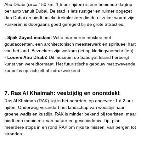
Abu Dhabi (circa 150 km, 1,5 uur rijden) is een boeiende dagtrip
per auto vanuit Dubai. De stad is iets rustiger en ruimer opgezet
dan Dubai en biedt unieke trekpleisters die de rit zeker waard zijn.
Parkeren is doorgaans goed geregeld bij de grote attracties.
- Sjeik Zayed-moskee:
Witte marmeren moskee met
goudaccenten, een architectonisch meesterwerk en spiritueel hart
van het land. Bezoekers zijn welkom (let op kledingvoorschriften).
- Louvre Abu Dhabi:
Dit museum op Saadiyat Island herbergt
kunst van wereldformaat. Het futuristische gebouw met zwevende
koepel is op zichzelf al indrukwekkend.
7. Ras Al Khaimah: veelzijdig en onontdekt
Ras Al Khaimah (RAK) ligt in het noorden, op ongeveer 1 à 2 uur
rijden. Onderweg verandert het landschap van woestijn naar
groene wadis en kustlijn. RAK is minder bekend bij toeristen, maar
biedt een mooie mix van natuur en geschiedenis. Tip: plan
meerdere stops in en rond RAK om niks te missen, van bergen tot
stranden.