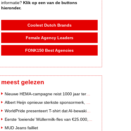
informatie?
Klik op een van de buttons
hieronder.
Coolest Dutch Brands
Female Agency Leaders
FONK150 Best Agencies
meest gelezen
Nieuwe HEMA-campagne reist 1000 jaar terug in de tijd naar 'Hemastein'
Albert Heijn opnieuw sterkste sponsormerk, PostNL daalt
WorldPride presenteert T-shirt dat AI-bewakingscamera's misleidt
Eerste ‘loeiende’ Müllermilk-fles van €25.000,- gevonden
MUD Jeans failliet