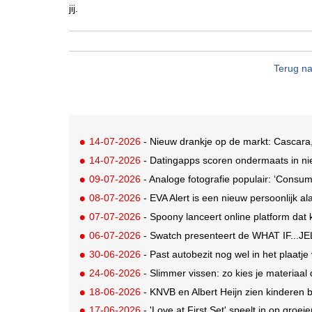
jij.
Terug na
14-07-2026
- Nieuw drankje op de markt: Cascara,
14-07-2026
- Datingapps scoren ondermaats in nie
09-07-2026
- Analoge fotografie populair: ‘Consum
08-07-2026
- EVA Alert is een nieuw persoonlijk al
07-07-2026
- Spoony lanceert online platform dat ki
06-07-2026
- Swatch presenteert de WHAT IF...JEL
30-06-2026
- Past autobezit nog wel in het plaatj
24-06-2026
- Slimmer vissen: zo kies je materiaal 
18-06-2026
- KNVB en Albert Heijn zien kinderen
17-06-2026
- 'Love at First Set' speelt in op groe