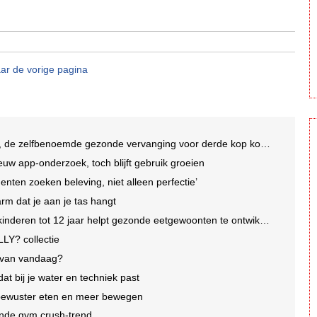
ar de vorige pagina
 de zelfbenoemde gezonde vervanging voor derde kop koffie
uw app-onderzoek, toch blijft gebruik groeien
enten zoeken beleving, niet alleen perfectie’
arm dat je aan je tas hangt
nderen tot 12 jaar helpt gezonde eetgewoonten te ontwikkelen
LY? collectie
e van vandaag?
dat bij je water en techniek past
 bewuster eten en meer bewegen
iende gym crush-trend