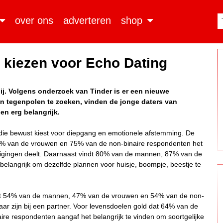
over ons
adverteren
shop
l kiezen voor Echo Dating
bij. Volgens onderzoek van Tinder is er een nieuwe
an tegenpolen te zoeken, vinden de jonge daters van
n erg belangrijk.
die bewust kiest voor diepgang en emotionele afstemming.
De
86% van de vrouwen en 75% van de non-binaire respondenten het
tuigingen deelt. Daarnaast vindt 80% van de mannen, 87% van de
elangrijk om dezelfde plannen voor huisje, boompje, beestje te
vindt 54% van de mannen, 47% van de vrouwen en 54% van de non-
aar zijn bij een partner. Voor levensdoelen gold dat 64% van de
e respondenten aangaf het belangrijk te vinden om soortgelijke