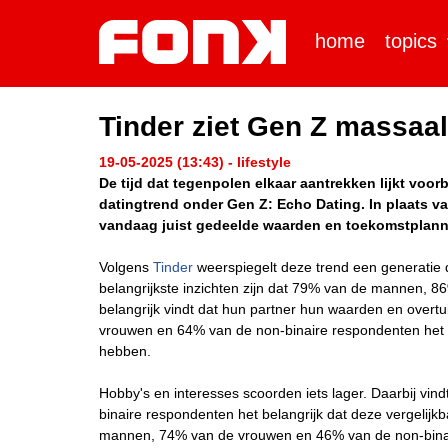
home
topics
Tinder ziet Gen Z massaa
19-05-2025 (13:43) - lifestyle
De tijd dat tegenpolen elkaar aantrekken lijkt voor
datingtrend onder Gen Z: Echo Dating. In plaats v
vandaag juist gedeelde waarden en toekomstplanne
Volgens
Tinder
weerspiegelt deze trend een generatie 
belangrijkste inzichten zijn dat 79% van de mannen, 
belangrijk vindt dat hun partner hun waarden en over
vrouwen en 64% van de non-binaire respondenten het b
hebben.
Hobby's en interesses scoorden iets lager. Daarbij 
binaire respondenten het belangrijk dat deze vergelijkb
mannen, 74% van de vrouwen en 46% van de non-binair