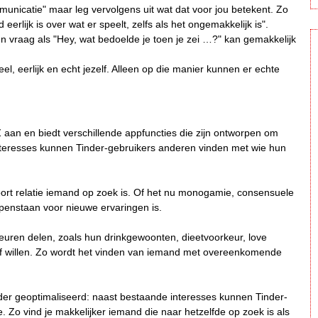
municatie" maar leg vervolgens uit wat dat voor jou betekent. Zo
erlijk is over wat er speelt, zelfs als het ongemakkelijk is".
Een vraag als "Hey, wat bedoelde je toen je zei …?" kan gemakkelijk
eel, eerlijk en echt jezelf. Alleen op die manier kunnen er echte
aan en biedt verschillende appfuncties die zijn ontworpen om
 Interesses kunnen Tinder-gebruikers anderen vinden met wie hun
soort relatie iemand op zoek is. Of het nu monogamie, consensuele
enstaan voor nieuwe ervaringen is.
keuren delen, zoals hun drinkgewoonten, dieetvoorkeur, love
of willen. Zo wordt het vinden van iemand met overeenkomende
der geoptimaliseerd: naast bestaande interesses kunnen Tinder-
ie. Zo vind je makkelijker iemand die naar hetzelfde op zoek is als