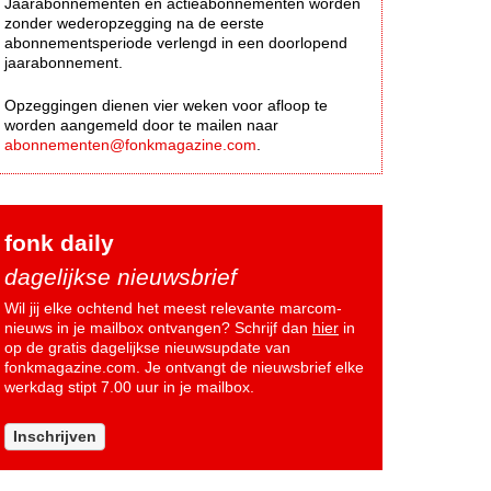
Jaarabonnementen en actieabonnementen worden
zonder wederopzegging na de eerste
abonnementsperiode verlengd in een doorlopend
jaarabonnement.
Opzeggingen dienen vier weken voor afloop te
worden aangemeld door te mailen naar
abonnementen@fonkmagazine.com
.
fonk daily
dagelijkse nieuwsbrief
Wil jij elke ochtend het meest relevante marcom-
nieuws in je mailbox ontvangen? Schrijf dan
hier
in
op de gratis dagelijkse nieuwsupdate van
fonkmagazine.com. Je ontvangt de nieuwsbrief elke
werkdag stipt 7.00 uur in je mailbox.
Inschrijven