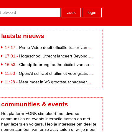
zoek
login
laatste nieuws
17:17 -
Prime Video deelt officiële trailer van L*VE KLEINE
17:01 -
Hogeschool Utrecht lanceert Beyond Campus binnen International Creative Business
16:53 -
Cloudpillo brengt authenticiteit van social naar tv
11:53 -
OpenAI schrapt chatlimiet voor gratis ChatGPT-gebruikers
11:28 -
Meta moet in VS grootste schadevergoeding ooit betalen: 567 miljoen dollar
communities & events
Het platform FONK stimuleert met diverse
communities en events interactie tussen en met
haar lezers en volgers. Heb je interesse om deel te
nemen aan één van onze activiteiten of wil je meer