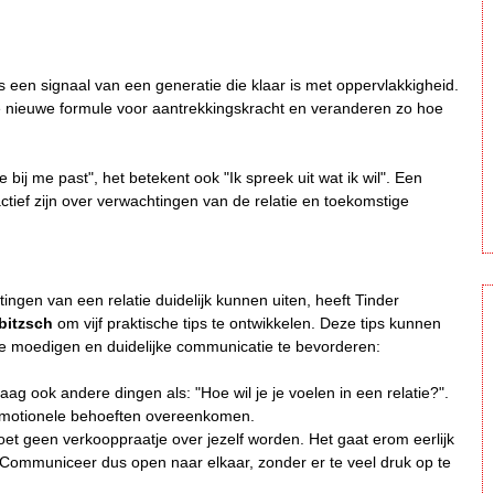
s een signaal van een generatie die klaar is met oppervlakkigheid.
 nieuwe formule voor aantrekkingskracht en veranderen zo hoe
 bij me past", het betekent ook "Ik spreek uit wat ik wil". Een
actief zijn over verwachtingen van de relatie en toekomstige
ngen van een relatie duidelijk kunnen uiten, heeft Tinder
bitzsch
om vijf praktische tips te ontwikkelen. Deze tips kunnen
te moedigen en duidelijke communicatie te bevorderen:
raag ook andere dingen als: "Hoe wil je je voelen in een relatie?".
e emotionele behoeften overeenkomen.
moet geen verkooppraatje over jezelf worden. Het gaat erom eerlijk
. Communiceer dus open naar elkaar, zonder er te veel druk op te