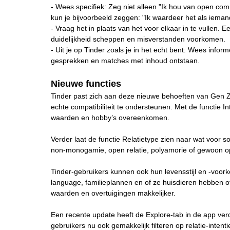
- Wees specifiek: Zeg niet alleen "Ik hou van open com
kun je bijvoorbeeld zeggen: "Ik waardeer het als iemand e
- Vraag het in plaats van het voor elkaar in te vullen. 
duidelijkheid scheppen en misverstanden voorkomen.
- Uit je op Tinder zoals je in het echt bent: Wees inform
gesprekken en matches met inhoud ontstaan.
Nieuwe functies
Tinder past zich aan deze nieuwe behoeften van Gen Z 
echte compatibiliteit te ondersteunen. Met de functie
waarden en hobby’s overeenkomen.
Verder laat de functie Relatietype zien naar wat voor 
non-monogamie, open relatie, polyamorie of gewoon op
Tinder-gebruikers kunnen ook hun levensstijl en -voor
language, familieplannen en of ze huisdieren hebben 
waarden en overtuigingen makkelijker.
Een recente update heeft de Explore-tab in de app ver
gebruikers nu ook gemakkelijk filteren op relatie-intent