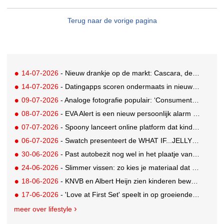
Terug naar de vorige pagina
14-07-2026
- Nieuw drankje op de markt: Cascara, de zelfbenoemde gezonde vervanging voor derde kop koffie
14-07-2026
- Datingapps scoren ondermaats in nieuw app-onderzoek, toch blijft gebruik groeien
09-07-2026
- Analoge fotografie populair: ‘Consumenten zoeken beleving, niet alleen perfectie’
08-07-2026
- EVA Alert is een nieuw persoonlijk alarm dat je aan je tas hangt
07-07-2026
- Spoony lanceert online platform dat kinderen tot 12 jaar helpt gezonde eetgewoonten te ontwikkelen
06-07-2026
- Swatch presenteert de WHAT IF...JELLY? collectie
30-06-2026
- Past autobezit nog wel in het plaatje van vandaag?
24-06-2026
- Slimmer vissen: zo kies je materiaal dat bij je water en techniek past
18-06-2026
- KNVB en Albert Heijn zien kinderen bewuster eten en meer bewegen
17-06-2026
- 'Love at First Set' speelt in op groeiende gym crush-trend
meer over lifestyle