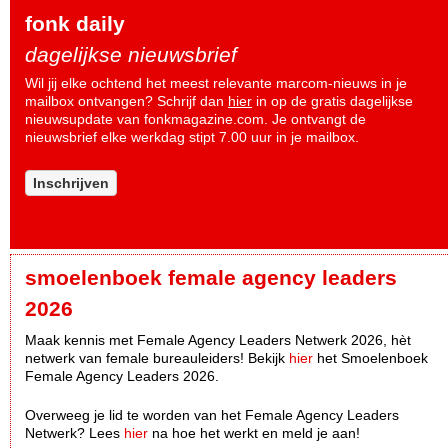
fonk daily
dagelijkse nieuwsbrief
Wil jij elke ochtend het meest relevante marcom-nieuws in je
mailbox ontvangen? Schrijf dan
hier
in op de gratis dagelijkse
nieuwsupdate van fonkmagazine.com. Je ontvangt de
nieuwsbrief elke werkdag stipt 7.00 uur in je mailbox.
Inschrijven
smoelenboek female agency leaders
2026
Maak kennis met Female Agency Leaders Netwerk 2026, hèt
netwerk van female bureauleiders! Bekijk
hier
het Smoelenboek
Female Agency Leaders 2026.
Overweeg je lid te worden van het Female Agency Leaders
Netwerk? Lees
hier
na hoe het werkt en meld je aan!