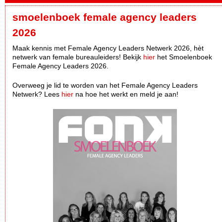
smoelenboek female agency leaders
2026
Maak kennis met Female Agency Leaders Netwerk 2026, hèt
netwerk van female bureauleiders! Bekijk
hier
het Smoelenboek
Female Agency Leaders 2026.
Overweeg je lid te worden van het Female Agency Leaders
Netwerk? Lees
hier
na hoe het werkt en meld je aan!