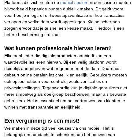
Platforms die zich richten op
mobiel spelen
bij een casino moeten
bijvoorbeeld bepaalde punten duidelijk maken. Dit geldt vooral
voor hoe je inlogt, of er tweestapsverificatie is, hoe transacties
verlopen en welke data wordt opgeslagen. Kleine schermen
zorgen ervoor dat je te snel een keuze maakt. Hierdoor is een
betere bescherming cruciaal.
Wat kunnen professionals hiervan leren?
Elke aanbieder die digitale producten aanbiedt kan een
waardevolle les leren hiervan. Bij een veilig platform wordt
duidelijk aangegeven wat er gebeurt met de data. Daarnaast
gebeurt online betalen inzichtelijk en eerlijk. Gebruikers moeten
ook opties hebben voor controle, zoals verificaties en
privacyinstellingen. Tegenwoordig kun je digitale gebruikers niet
meer simpelweg als doelgroep beschouwen, maar als bewuste
gebruikers. Het is essentieel om het vertrouwen van klanten te
winnen met transparantie en eerlijkheid.
Een vergunning is een must!
We maken in deze tijd veel keuzes via ons mobiel. Het is
belangrijk om aandacht te schenken aan het bouwen van