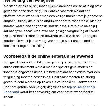
Het belang van veiligheid
We staan er niet bij stil, maar bij elke aankoop online of inlog actie
geven we onze data weg. Als klant verwachten we dat een
platform betrouwbaar is en op een veilige manier met je gegevens
omgaat. Duidelijkheid is belangrijk voor betrouwbaarheid. Klanten
moeten weten wat er gebeurt met de data. Het is dus belangrijk
dat bedrijven beschikken over een geldige vergunning of licentie.
Op deze manier kunnen ze bewijzen dat ze zich aan de regels
houden. Je voelt je pas veilig wanneer je weet dat iemand je
beschermt tegen misleiding.
Voorbeeld uit de online entertainmentwereld
Een goed voorbeeld uit de praktijk, is bij online casino’s. In de
online entertainment wereld moeten spelers geld storten en
financiële gegevens delen. Dit betekent dat aanbieders over een
vergunning moeten beschikken. Daarnaast moeten ze streng
gecontroleerd worden op zaken als veiligheid en voorwaarden.
Door het gebruik van vergelijkingssites als
top online casino’s
Nederland
wordt het eenvoudig om voor betrouwbaarheid te
kiezen.