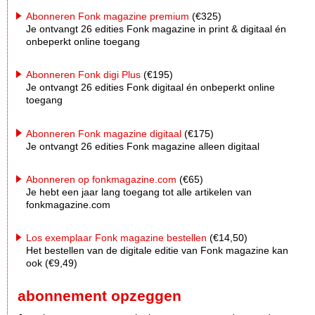
Abonneren Fonk magazine premium
(€325)
Je ontvangt 26 edities Fonk magazine in print & digitaal én
onbeperkt online toegang
Abonneren Fonk digi Plus
(€195)
Je ontvangt 26 edities Fonk digitaal én onbeperkt online
toegang
Abonneren Fonk magazine digitaal
(€175)
Je ontvangt 26 edities Fonk magazine alleen digitaal
Abonneren op fonkmagazine.com
(€65)
Je hebt een jaar lang toegang tot alle artikelen van
fonkmagazine.com
Los exemplaar Fonk magazine bestellen
(€14,50)
Het bestellen van de digitale editie van Fonk magazine kan
ook (€9,49)
abonnement opzeggen