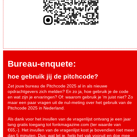
Bureau-enquete:
hoe gebruik jij de pitchcode?
Zet jouw bureau de Pitchcode 2025 al in als nieuwe
opdrachtgevers zich melden? En zo ja, hoe gebruik je de code
en wat zijn je ervaringen? Of: waarom gebruik je ‘m juist niet? Zo
maar een paar vragen uit de nul-meting over het gebruik van de
Pitchcode 2025 in Nederland.
Als dank voor het invullen van de vragenlijst ontvang je een jaar
lang gratis toegang tot fonkmagazine.com (ter waarde van
€65,-). Het invullen van de vragenlijst kost je bovendien niet meer
dan 5 minuten. Dus: wat let je, help het vak vooruit en
doe mee