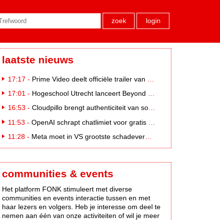
zoek
login
laatste nieuws
17:17 -
Prime Video deelt officiële trailer van L*VE KLEINE
17:01 -
Hogeschool Utrecht lanceert Beyond Campus binnen International Creative Business
16:53 -
Cloudpillo brengt authenticiteit van social naar tv
11:53 -
OpenAI schrapt chatlimiet voor gratis ChatGPT-gebruikers
11:28 -
Meta moet in VS grootste schadevergoeding ooit betalen: 567 miljoen dollar
communities & events
Het platform FONK stimuleert met diverse
communities en events interactie tussen en met
haar lezers en volgers. Heb je interesse om deel te
nemen aan één van onze activiteiten of wil je meer