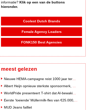
informatie?
Klik op een van de buttons
hieronder.
Coolest Dutch Brands
Female Agency Leaders
FONK150 Best Agencies
meest gelezen
Nieuwe HEMA-campagne reist 1000 jaar terug in de tijd naar 'Hemastein'
Albert Heijn opnieuw sterkste sponsormerk, PostNL daalt
WorldPride presenteert T-shirt dat AI-bewakingscamera's misleidt
Eerste ‘loeiende’ Müllermilk-fles van €25.000,- gevonden
MUD Jeans failliet