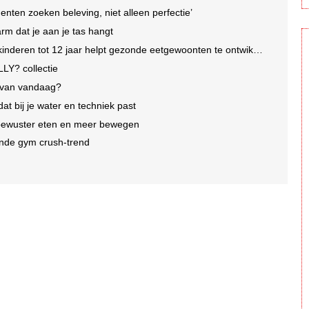
enten zoeken beleving, niet alleen perfectie’
arm dat je aan je tas hangt
nderen tot 12 jaar helpt gezonde eetgewoonten te ontwikkelen
LY? collectie
e van vandaag?
dat bij je water en techniek past
 bewuster eten en meer bewegen
iende gym crush-trend