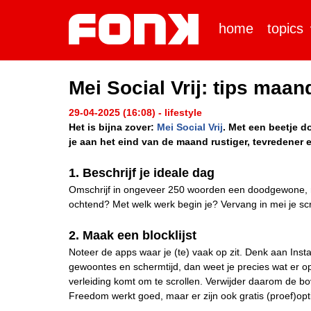
home
topics
Mei Social Vrij: tips maan
29-04-2025 (16:08) - lifestyle
Het is bijna zover:
Mei Social Vrij
. Met een beetje d
je aan het eind van de maand rustiger, tevredener e
1. Beschrijf je ideale dag
Omschrijf in ongeveer 250 woorden een doodgewone, ma
ochtend? Met welk werk begin je? Vervang in mei je scroll
2. Maak een blocklijst
Noteer de apps waar je (te) vaak op zit. Denk aan Insta
gewoontes en schermtijd, dan weet je precies wat er op 
verleiding komt om te scrollen. Verwijder daarom de 
Freedom werkt goed, maar er zijn ook gratis (proef)op