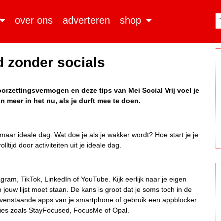
over ons
adverteren
shop
d zonder socials
oorzettingsvermogen en deze tips van Mei Social Vrij voel je
n meer in het nu, als je durft mee te doen.
ar ideale dag. Wat doe je als je wakker wordt? Hoe start je je
tijd door activiteiten uit je ideale dag.
gram, TikTok, LinkedIn of YouTube. Kijk eerlijk naar je eigen
jouw lijst moet staan. De kans is groot dat je soms toch in de
bovenstaande apps van je smartphone of gebruik een appblocker.
ties zoals StayFocused, FocusMe of Opal.