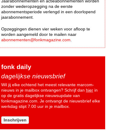
Jaarabonnementen en actieabonnementen worden
zonder wederopzegging na de eerste
abonnementsperiode verlengd in een doorlopend
jaarabonnement.
Opzeggingen dienen vier weken voor afloop te
worden aangemeld door te mailen naar
abonnementen@fonkmagazine.com
.
fonk daily
dagelijkse nieuwsbrief
Wil jij elke ochtend het meest relevante marcom-
nieuws in je mailbox ontvangen? Schrijf dan
hier
in
op de gratis dagelijkse nieuwsupdate van
fonkmagazine.com. Je ontvangt de nieuwsbrief elke
werkdag stipt 7.00 uur in je mailbox.
Inschrijven