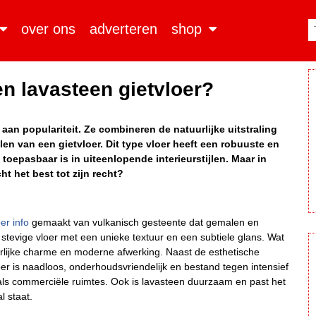
over ons
adverteren
shop
en lavasteen gietvloer?
aan populariteit. Ze combineren de natuurlijke uitstraling
en van een gietvloer. Dit type vloer heeft een robuuste en
g toepasbaar is in uiteenlopende interieurstijlen. Maar in
ht het best tot zijn recht?
er info
gemaakt van vulkanisch gesteente dat gemalen en
n stevige vloer met een unieke textuur en een subtiele glans. Wat
urlijke charme en moderne afwerking. Naast de esthetische
oer is naadloos, onderhoudsvriendelijk en bestand tegen intensief
 als commerciële ruimtes. Ook is lavasteen duurzaam en past het
l staat.