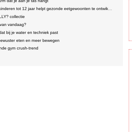
arm dat je aan je tas hangt
nderen tot 12 jaar helpt gezonde eetgewoonten te ontwikkelen
LY? collectie
e van vandaag?
dat bij je water en techniek past
 bewuster eten en meer bewegen
iende gym crush-trend