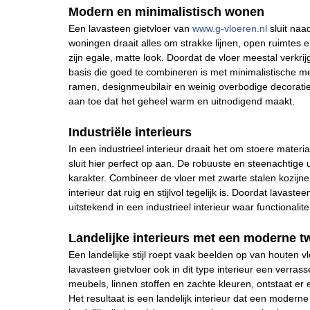
Modern en minimalistisch wonen
Een lavasteen gietvloer van
www.g-vloeren.nl
sluit naad
woningen draait alles om strakke lijnen, open ruimtes en
zijn egale, matte look. Doordat de vloer meestal verkrijg
basis die goed te combineren is met minimalistische m
ramen, designmeubilair en weinig overbodige decoratie.
aan toe dat het geheel warm en uitnodigend maakt.
Industriële interieurs
In een industrieel interieur draait het om stoere materi
sluit hier perfect op aan. De robuuste en steenachtige u
karakter. Combineer de vloer met zwarte stalen kozijne
interieur dat ruig en stijlvol tegelijk is. Doordat lava
uitstekend in een industrieel interieur waar functional
Landelijke interieurs met een moderne tw
Een landelijke stijl roept vaak beelden op van houten v
lavasteen gietvloer ook in dit type interieur een verra
meubels, linnen stoffen en zachte kleuren, ontstaat er
Het resultaat is een landelijk interieur dat een moderne