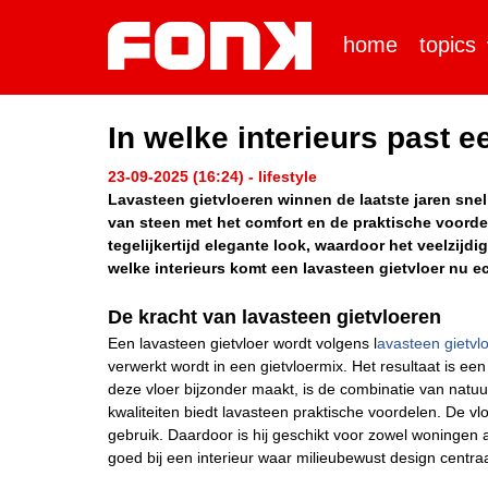
home
topics
In welke interieurs past e
23-09-2025 (16:24) - lifestyle
Lavasteen gietvloeren winnen de laatste jaren snel 
van steen met het comfort en de praktische voordel
tegelijkertijd elegante look, waardoor het veelzijdi
welke interieurs komt een lavasteen gietvloer nu ec
De kracht van lavasteen gietvloeren
Een lavasteen gietvloer wordt volgens l
avasteen gietvlo
verwerkt wordt in een gietvloermix. Het resultaat is ee
deze vloer bijzonder maakt, is de combinatie van natu
kwaliteiten biedt lavasteen praktische voordelen. De vl
gebruik. Daardoor is hij geschikt voor zowel woningen
goed bij een interieur waar milieubewust design centraa