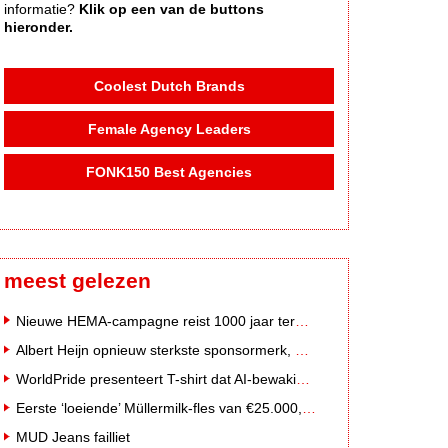
informatie?
Klik op een van de buttons
hieronder.
Coolest Dutch Brands
Female Agency Leaders
FONK150 Best Agencies
meest gelezen
Nieuwe HEMA-campagne reist 1000 jaar terug in de tijd naar 'Hemastein'
Albert Heijn opnieuw sterkste sponsormerk, PostNL daalt
WorldPride presenteert T-shirt dat AI-bewakingscamera's misleidt
Eerste ‘loeiende’ Müllermilk-fles van €25.000,- gevonden
MUD Jeans failliet