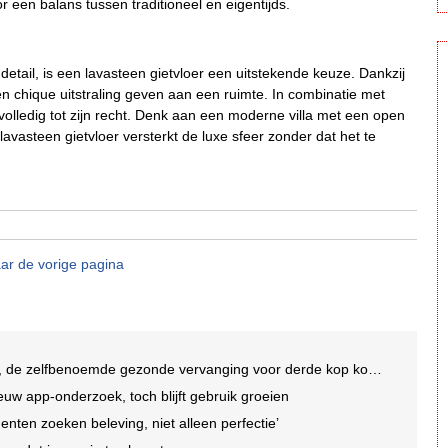
oor een balans tussen traditioneel en eigentijds.
etail, is een lavasteen gietvloer een uitstekende keuze. Dankzij
en chique uitstraling geven aan een ruimte. In combinatie met
olledig tot zijn recht. Denk aan een moderne villa met een open
vasteen gietvloer versterkt de luxe sfeer zonder dat het te
ar de vorige pagina
 de zelfbenoemde gezonde vervanging voor derde kop koffie
uw app-onderzoek, toch blijft gebruik groeien
enten zoeken beleving, niet alleen perfectie’