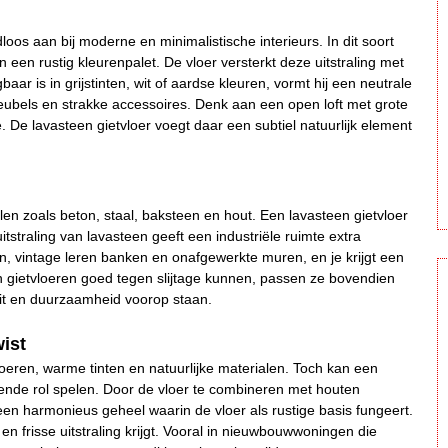
loos aan bij moderne en minimalistische interieurs. In dit soort
 een rustig kleurenpalet. De vloer versterkt deze uitstraling met
baar is in grijstinten, wit of aardse kleuren, vormt hij een neutrale
eubels en strakke accessoires. Denk aan een open loft met grote
 De lavasteen gietvloer voegt daar een subtiel natuurlijk element
alen zoals beton, staal, baksteen en hout. Een lavasteen gietvloer
itstraling van lavasteen geeft een industriële ruimte extra
n, vintage leren banken en onafgewerkte muren, en je krijgt een
steen gietvloeren goed tegen slijtage kunnen, passen ze bovendien
iteit en duurzaamheid voorop staan.
ist
loeren, warme tinten en natuurlijke materialen. Toch kan een
ssende rol spelen. Door de vloer te combineren met houten
 een harmonieus geheel waarin de vloer als rustige basis fungeert.
 en frisse uitstraling krijgt. Vooral in nieuwbouwwoningen die