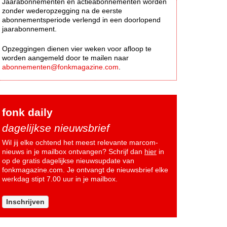
Jaarabonnementen en actieabonnementen worden
zonder wederopzegging na de eerste
abonnementsperiode verlengd in een doorlopend
jaarabonnement.
Opzeggingen dienen vier weken voor afloop te
worden aangemeld door te mailen naar
abonnementen@fonkmagazine.com
.
fonk daily
dagelijkse nieuwsbrief
Wil jij elke ochtend het meest relevante marcom-
nieuws in je mailbox ontvangen? Schrijf dan
hier
in
op de gratis dagelijkse nieuwsupdate van
fonkmagazine.com. Je ontvangt de nieuwsbrief elke
werkdag stipt 7.00 uur in je mailbox.
Inschrijven