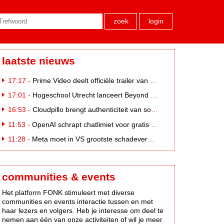
zoek
login
laatste nieuws
17:17 -
Prime Video deelt officiële trailer van L*VE KLEINE
17:01 -
Hogeschool Utrecht lanceert Beyond Campus binnen International Creative Business
16:53 -
Cloudpillo brengt authenticiteit van social naar tv
11:53 -
OpenAI schrapt chatlimiet voor gratis ChatGPT-gebruikers
11:28 -
Meta moet in VS grootste schadevergoeding ooit betalen: 567 miljoen dollar
communities & events
Het platform FONK stimuleert met diverse
communities en events interactie tussen en met
haar lezers en volgers. Heb je interesse om deel te
nemen aan één van onze activiteiten of wil je meer