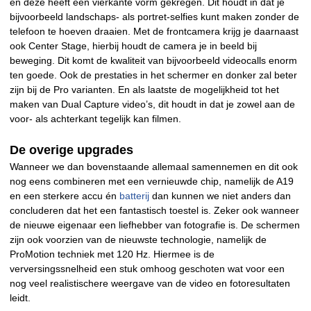
en deze heeft een vierkante vorm gekregen. Dit houdt in dat je
bijvoorbeeld landschaps- als portret-selfies kunt maken zonder de
telefoon te hoeven draaien. Met de frontcamera krijg je daarnaast
ook Center Stage, hierbij houdt de camera je in beeld bij
beweging. Dit komt de kwaliteit van bijvoorbeeld videocalls enorm
ten goede. Ook de prestaties in het schermer en donker zal beter
zijn bij de Pro varianten. En als laatste de mogelijkheid tot het
maken van Dual Capture video’s, dit houdt in dat je zowel aan de
voor- als achterkant tegelijk kan filmen.
De overige upgrades
Wanneer we dan bovenstaande allemaal samennemen en dit ook
nog eens combineren met een vernieuwde chip, namelijk de A19
en een sterkere accu én
batterij
dan kunnen we niet anders dan
concluderen dat het een fantastisch toestel is. Zeker ook wanneer
de nieuwe eigenaar een liefhebber van fotografie is. De schermen
zijn ook voorzien van de nieuwste technologie, namelijk de
ProMotion techniek met 120 Hz. Hiermee is de
verversingssnelheid een stuk omhoog geschoten wat voor een
nog veel realistischere weergave van de video en fotoresultaten
leidt.