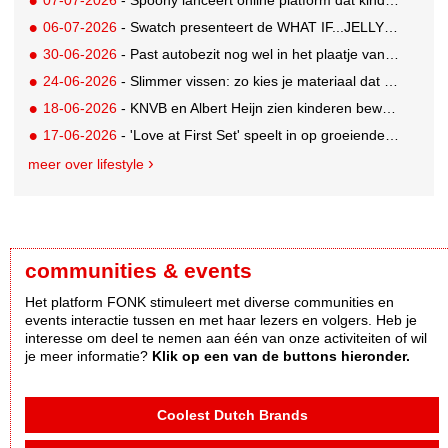
06-07-2026
- Swatch presenteert de WHAT IF...JELLY? collectie
30-06-2026
- Past autobezit nog wel in het plaatje van vandaag?
24-06-2026
- Slimmer vissen: zo kies je materiaal dat bij je water en techniek past
18-06-2026
- KNVB en Albert Heijn zien kinderen bewuster eten en meer bewegen
17-06-2026
- 'Love at First Set' speelt in op groeiende gym crush-trend
meer over lifestyle
communities & events
Het platform FONK stimuleert met diverse communities en
events interactie tussen en met haar lezers en volgers. Heb je
interesse om deel te nemen aan één van onze activiteiten of wil
je meer informatie?
Klik op een van de buttons hieronder.
Coolest Dutch Brands