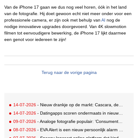
Van de iPhone 17 gaan we dus nog veel horen, óók in het land
van de fotografie. Hij doet gewoon echt niet meer onder voor een
professionele camera, er zijn ook met behulp van
AI
nog de
nodige innovatieve upgrades doorgevoerd. Van 4K slowmotion
filmen tot eenvoudigere bewerking, de iPhone 17 lijkt daarmee
een genot voor iedereen te zijn!
Terug naar de vorige pagina
14-07-2026
- Nieuw drankje op de markt: Cascara, de zelfbenoemde gezonde vervanging voor derde kop koffie
14-07-2026
- Datingapps scoren ondermaats in nieuw app-onderzoek, toch blijft gebruik groeien
09-07-2026
- Analoge fotografie populair: ‘Consumenten zoeken beleving, niet alleen perfectie’
08-07-2026
- EVA Alert is een nieuw persoonlijk alarm dat je aan je tas hangt
07-07-2026
- Spoony lanceert online platform dat kinderen tot 12 jaar helpt gezonde eetgewoonten te ontwikkelen