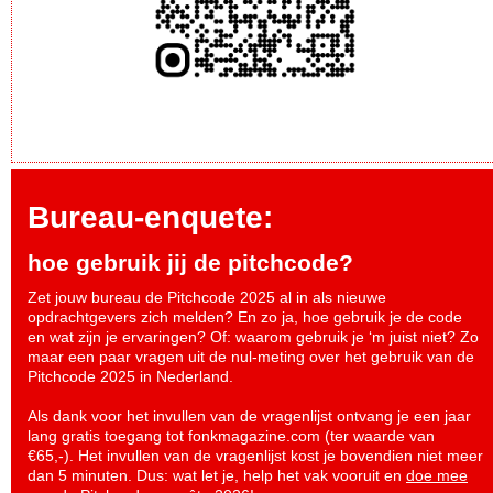
Bureau-enquete:
hoe gebruik jij de pitchcode?
Zet jouw bureau de Pitchcode 2025 al in als nieuwe
opdrachtgevers zich melden? En zo ja, hoe gebruik je de code
en wat zijn je ervaringen? Of: waarom gebruik je ‘m juist niet? Zo
maar een paar vragen uit de nul-meting over het gebruik van de
Pitchcode 2025 in Nederland.
Als dank voor het invullen van de vragenlijst ontvang je een jaar
lang gratis toegang tot fonkmagazine.com (ter waarde van
€65,-). Het invullen van de vragenlijst kost je bovendien niet meer
dan 5 minuten. Dus: wat let je, help het vak vooruit en
doe mee