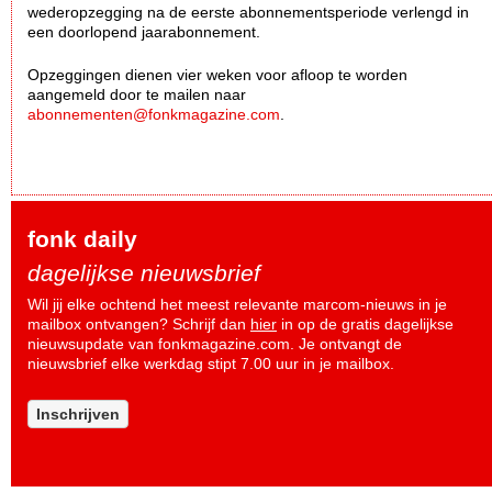
wederopzegging na de eerste abonnementsperiode verlengd in
een doorlopend jaarabonnement.
Opzeggingen dienen vier weken voor afloop te worden
aangemeld door te mailen naar
abonnementen@fonkmagazine.com
.
fonk daily
dagelijkse nieuwsbrief
Wil jij elke ochtend het meest relevante marcom-nieuws in je
mailbox ontvangen? Schrijf dan
hier
in op de gratis dagelijkse
nieuwsupdate van fonkmagazine.com. Je ontvangt de
nieuwsbrief elke werkdag stipt 7.00 uur in je mailbox.
Inschrijven