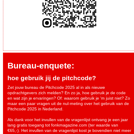
Bureau-enquete:
hoe gebruik jij de pitchcode?
Zet jouw bureau de Pitchcode 2025 al in als nieuwe
opdrachtgevers zich melden? En zo ja, hoe gebruik je de code
en wat zijn je ervaringen? Of: waarom gebruik je ‘m juist niet? Zo
maar een paar vragen uit de nul-meting over het gebruik van de
Pitchcode 2025 in Nederland.
Als dank voor het invullen van de vragenlijst ontvang je een jaar
lang gratis toegang tot fonkmagazine.com (ter waarde van
€65,-). Het invullen van de vragenlijst kost je bovendien niet meer