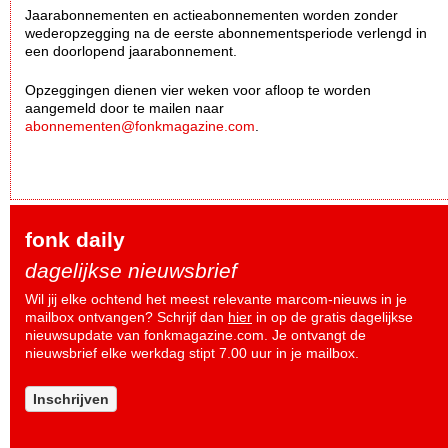
Jaarabonnementen en actieabonnementen worden zonder
wederopzegging na de eerste abonnementsperiode verlengd in
een doorlopend jaarabonnement.
Opzeggingen dienen vier weken voor afloop te worden
aangemeld door te mailen naar
abonnementen@fonkmagazine.com
.
fonk daily
dagelijkse nieuwsbrief
Wil jij elke ochtend het meest relevante marcom-nieuws in je
mailbox ontvangen? Schrijf dan
hier
in op de gratis dagelijkse
nieuwsupdate van fonkmagazine.com. Je ontvangt de
nieuwsbrief elke werkdag stipt 7.00 uur in je mailbox.
Inschrijven