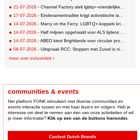
21-07-2026
- Channel Factory stelt lgbtq+-vriendelijke inclusion list beschikbaar
17-07-2026
- Eindexamentraditie krijgt activistische lading tegen menstruatiearmoede
14-07-2026
- Marry on the Ferry: LGBTQ+-koppels krijgen de kans om hun huwelijksgeloften te hernieuwen op een wel heel bijzondere locatie
14-07-2026
- Half miljoen opgehaald voor ALS tijdens eerste Rotterdamse TriALSon
14-07-2026
- ABEO kiest Brightlands voor circulair productontwerp in de sportsector
08-07-2026
- Uitspraak RCC: Stoppen met Zuivel is niet misleidend
meer over inclusiviteit
communities & events
Het platform FONK stimuleert met diverse communities en
events interactie tussen en met haar lezers en volgers. Heb je
interesse om deel te nemen aan één van onze activiteiten of wil
je meer informatie?
Klik op een van de buttons hieronder.
Coolest Dutch Brands