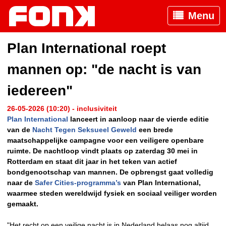
Menu
Plan International roept
mannen op: "de nacht is van
iedereen"
26-05-2026 (10:20) - inclusiviteit
Plan International
lanceert in aanloop naar de vierde editie
van de
Nacht Tegen Seksueel Geweld
een brede
maatschappelijke campagne voor een veiligere openbare
ruimte. De nachtloop vindt plaats op zaterdag 30 mei in
Rotterdam en staat dit jaar in het teken van actief
bondgenootschap van mannen. De opbrengst gaat volledig
naar de
Safer Cities-programma’s
van Plan International,
waarmee steden wereldwijd fysiek en sociaal veiliger worden
gemaakt.
"Het recht op een veilige nacht is in Nederland helaas nog altijd