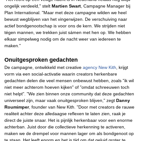
ongelijk verdeeld," stelt
Martien Swart
, Campagne Manager bij
Plan International. "Maar met deze campagne wilden we heel
bewust wegblijven van het vingerwijzen. De verschuiving naar
actief bondgenootschap is voor ons de kern. We strijden niet
tégen mannen, we trekken juist sámen met hen op. We hebben
elkaar simpelweg nodig om de nacht weer van iedereen te
maken."
Onuitgesproken gedachten
De campagne, ontwikkeld met creative
agency New Kith
, krijgt
vorm via een social-activatie waarin creators herkenbare
gedachten delen die veel mensen onbewust hebben, zoals "ik wil
niet meer achterom hoeven kijken" of "omdat schreeuwen toch
niet helpt". "We zien binnen onze community dat deze gedachten
universeel zijn, maar vaak onuitgesproken blijven," zegt
Danny
Roumimper
, founder van New Kith. "Door met creators de rauwe
realiteit achter deze alledaagse reflexen te laten zien, raak je
direct de juiste snaar. Het is pijnlijk herkenbaar voor een enorme
achterban. Juist door die collectieve herkenning te activeren,
maken we de drempel voor mannen lager om als bondgenoot op
te staan. Het leeft enorm en het is tijd om dat geluid groter te