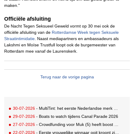
maken."
Officiële afsluiting
De Nacht Tegen Seksueel Geweld vormt op 30 mei ook de
officiële afsluiting van de
Rotterdamse Week tegen Seksuele
Straatintimidatie
. Naast mediapartners en ambassadeurs als
Lakshmi en Moïse Trustfull loopt ook de burgemeester van
Rotterdam mee vanaf de Laurenskerk.
Terug naar de vorige pagina
30-07-2026
- MultiTint: het eerste Nederlandse merk voor inclusieve wond- en sportverzorging
29-07-2026
- Boats to watch tijdens Canal Parade 2026
27-07-2026
- Crowdfunding voor Muk (5) heeft boost gekregen door BN'ers
22-07-2026
- Eerste vrouwelijke winnaar ooit kroont zich tot beste grunter van Nederland