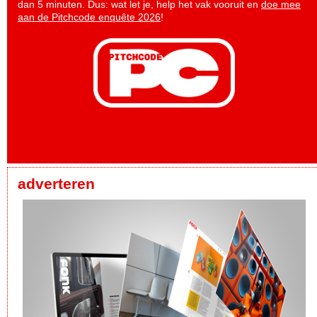
dan 5 minuten. Dus: wat let je, help het vak vooruit en
doe mee
aan de Pitchcode enquête 2026
!
adverteren