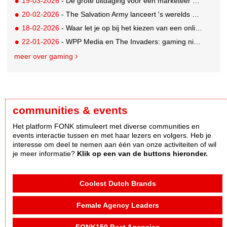
19-03-2026
- De grote uitdaging voor een marketeer als adverteren niet mogelijk is
20-02-2026
- The Salvation Army lanceert 's werelds eerste digitale kringloopwinkel op Roblox
18-02-2026
- Waar let je op bij het kiezen van een online casino in België?
22-01-2026
- WPP Media en The Invaders: gaming niet langer een mannenwereld
meer over gaming
communities & events
Het platform FONK stimuleert met diverse communities en
events interactie tussen en met haar lezers en volgers. Heb je
interesse om deel te nemen aan één van onze activiteiten of wil
je meer informatie?
Klik op een van de buttons hieronder.
Coolest Dutch Brands
Female Agency Leaders