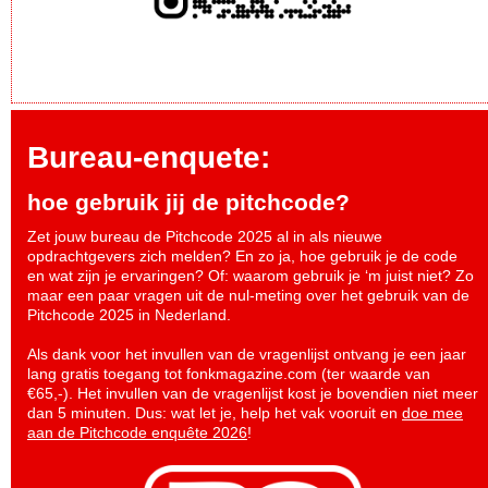
Bureau-enquete:
hoe gebruik jij de pitchcode?
Zet jouw bureau de Pitchcode 2025 al in als nieuwe
opdrachtgevers zich melden? En zo ja, hoe gebruik je de code
en wat zijn je ervaringen? Of: waarom gebruik je ‘m juist niet? Zo
maar een paar vragen uit de nul-meting over het gebruik van de
Pitchcode 2025 in Nederland.
Als dank voor het invullen van de vragenlijst ontvang je een jaar
lang gratis toegang tot fonkmagazine.com (ter waarde van
€65,-). Het invullen van de vragenlijst kost je bovendien niet meer
dan 5 minuten. Dus: wat let je, help het vak vooruit en
doe mee
aan de Pitchcode enquête 2026
!