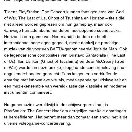
Tijdens PlayStation: The Concert kunnen fans genieten van God
of War, The Last of Us, Ghost of Tsushima en Horizon – titels die
niet alleen worden geprezen om hun gameplay, maar ook
vanwege hun adembenemende en meeslepende soundtracks.
Horizon is een game van Nederlandse bodem en heeft
internationaal hoge ogen gegooid, mede dankzij de prachtige
muziek van de voor een BAFTA-genomineerde Joris de Man. Ook
de legendarische composities van Gustavo Santaolalla (The Last
of Us), Ilan Eshkeri (Ghost of Tsushima) en Bear McCreary (God
of War) worden in deze unieke, diepgaande concertbeleving naar
ongekende hoogten gebracht. Fans krijgen een verbluffende
ervaring met innovatieve visuals, meeslepende geluidskwaliteit en
een muziekensemble van wereldklasse dat klassieke en moderne
instrumenten combineert.
Nu gamemuziek wereldwijd in de schijnwerpers staat, is
PlayStation: The Concert klaar om dergelijke muzikale ervaringen
te herdefiniëren. Het betreft meer dan zomaar een show; het is de
ultieme videogame-concertervaring.