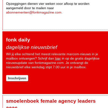
Opzeggingen dienen vier weken voor afloop te worden
aangemeld door te mailen naar
abonnementen@fonkmagazine.com
.
fonk daily
dagelijkse nieuwsbrief
Wil jij elke ochtend het meest relevante marcom-nieuws in je
mailbox ontvangen? Schrijf dan
hier
in op de gratis dagelijkse
nieuwsupdate van fonkmagazine.com. Je ontvangt de
nieuwsbrief elke werkdag stipt 7.00 uur in je mailbox.
Inschrijven
smoelenboek female agency leaders