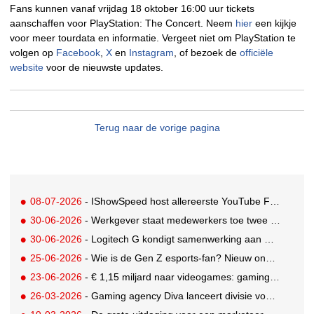
Fans kunnen vanaf vrijdag 18 oktober 16:00 uur tickets
aanschaffen voor PlayStation: The Concert. Neem
hier
een kijkje
voor meer tourdata en informatie. Vergeet niet om PlayStation te
volgen op
Facebook
,
X
en
Instagram
, of bezoek de
officiële
website
voor de nieuwste updates.
Terug naar de vorige pagina
08-07-2026
- IShowSpeed host allereerste YouTube FIFA Creator Cup
30-06-2026
- Werkgever staat medewerkers toe twee dagen betaald te gamen
30-06-2026
- Logitech G kondigt samenwerking aan met Call of Duty: Modern Warfare 4
25-06-2026
- Wie is de Gen Z esports-fan? Nieuw onderzoek brengt doelgroep in beeld
23-06-2026
- € 1,15 miljard naar videogames: gaming blijft entertainmentreus
26-03-2026
- Gaming agency Diva lanceert divisie voor creator en community-engagement