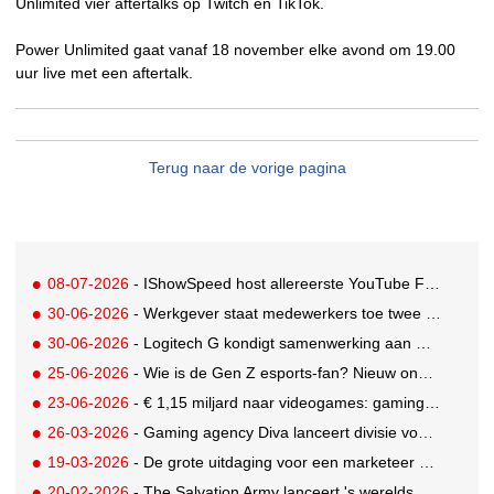
Unlimited vier aftertalks op Twitch en TikTok.
Power Unlimited gaat vanaf 18 november elke avond om 19.00
uur live met een aftertalk.
Terug naar de vorige pagina
08-07-2026
- IShowSpeed host allereerste YouTube FIFA Creator Cup
30-06-2026
- Werkgever staat medewerkers toe twee dagen betaald te gamen
30-06-2026
- Logitech G kondigt samenwerking aan met Call of Duty: Modern Warfare 4
25-06-2026
- Wie is de Gen Z esports-fan? Nieuw onderzoek brengt doelgroep in beeld
23-06-2026
- € 1,15 miljard naar videogames: gaming blijft entertainmentreus
26-03-2026
- Gaming agency Diva lanceert divisie voor creator en community-engagement
19-03-2026
- De grote uitdaging voor een marketeer als adverteren niet mogelijk is
20-02-2026
- The Salvation Army lanceert 's werelds eerste digitale kringloopwinkel op Roblox