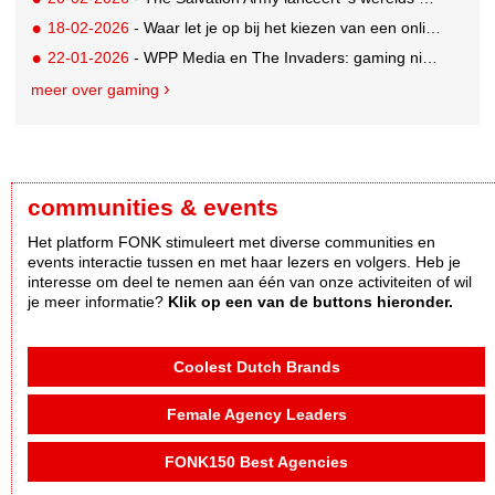
18-02-2026
- Waar let je op bij het kiezen van een online casino in België?
22-01-2026
- WPP Media en The Invaders: gaming niet langer een mannenwereld
meer over gaming
communities & events
Het platform FONK stimuleert met diverse communities en
events interactie tussen en met haar lezers en volgers. Heb je
interesse om deel te nemen aan één van onze activiteiten of wil
je meer informatie?
Klik op een van de buttons hieronder.
Coolest Dutch Brands
Female Agency Leaders
FONK150 Best Agencies