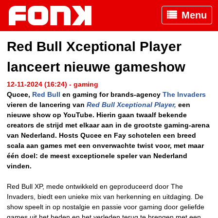
Menu
Red Bull Xceptional Player
lanceert nieuwe gameshow
12-11-2024 (16:24) - gaming
Qucee,
Red Bull
en gaming for brands-agency
The Invaders
vieren de lancering van
Red Bull Xceptional Player,
een
nieuwe show op YouTube. Hierin gaan twaalf bekende
creators de strijd met elkaar aan in de grootste gaming-arena
van Nederland. Hosts Qucee en Fay schotelen een breed
scala aan games met een onverwachte twist voor, met maar
één doel: de meest exceptionele speler van Nederland
vinden.
Red Bull XP, mede ontwikkeld en geproduceerd door The
Invaders, biedt een unieke mix van herkenning en uitdaging. De
show speelt in op nostalgie en passie voor gaming door geliefde
games uit het heden en het verleden terug te brengen met een