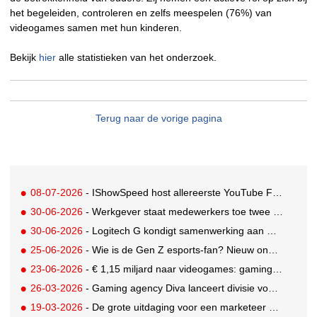
het begeleiden, controleren en zelfs meespelen (76%) van
videogames samen met hun kinderen.
Bekijk
hier
alle statistieken van het onderzoek.
Terug naar de vorige pagina
08-07-2026
- IShowSpeed host allereerste YouTube FIFA Creator Cup
30-06-2026
- Werkgever staat medewerkers toe twee dagen betaald te gamen
30-06-2026
- Logitech G kondigt samenwerking aan met Call of Duty: Modern Warfare 4
25-06-2026
- Wie is de Gen Z esports-fan? Nieuw onderzoek brengt doelgroep in beeld
23-06-2026
- € 1,15 miljard naar videogames: gaming blijft entertainmentreus
26-03-2026
- Gaming agency Diva lanceert divisie voor creator en community-engagement
19-03-2026
- De grote uitdaging voor een marketeer als adverteren niet mogelijk is