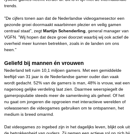
trends.
"De cijfers tonen aan dat de Nederlandse videogamesector een
gezonde groei doormaakt waarbinnen plezier en veilig gamen
centraal staat", zegt
Martijn Schenderling
, general manager van
VGFN. "Wij hopen dat deze groei doorzet waarbij wij ook actief de
overheid meer kunnen betrekken, zoals in de landen om ons
heen."
Geliefd bij mannen én vrouwen
Nederland telt ruim 10,1 miljoen gamers. Met een gemiddelde
leeftijd van 31 jaar is de Nederlandse gamer ouder dan vaak
wordt gedacht. 52% van de gamers is man, 48% is vrouw, wat een
nagenoeg gelijke verdeling laat zien. Daarmee weerspiegelt de
gamerpopulatie steeds meer de samenleving als geheel. Of het
nu gaat om jongeren die opgroeien met interactieve werelden of
volwassenen die videogames gebruiken om te ontspannen, het
medium is breed omarmd.
Dat videogames zo ingebed zijn in het dagelijks leven, blijkt ook uit
de betrokkenheid van ouders. Zij nemen een actieve rol op zich bij