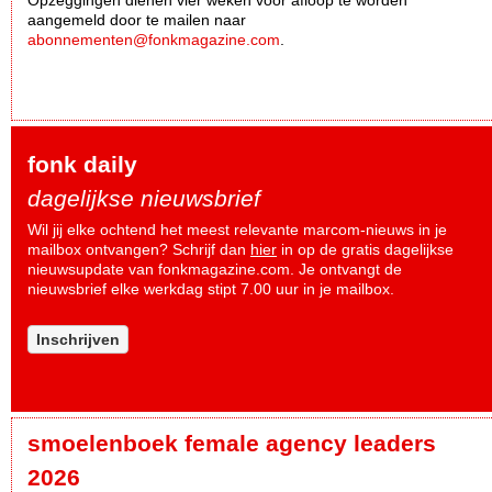
aangemeld door te mailen naar
abonnementen@fonkmagazine.com
.
fonk daily
dagelijkse nieuwsbrief
Wil jij elke ochtend het meest relevante marcom-nieuws in je
mailbox ontvangen? Schrijf dan
hier
in op de gratis dagelijkse
nieuwsupdate van fonkmagazine.com. Je ontvangt de
nieuwsbrief elke werkdag stipt 7.00 uur in je mailbox.
Inschrijven
smoelenboek female agency leaders
2026