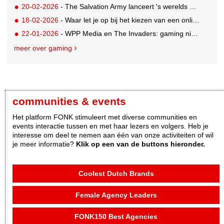
20-02-2026
- The Salvation Army lanceert 's werelds eerste digitale kringloopwinkel op Roblox
18-02-2026
- Waar let je op bij het kiezen van een online casino in België?
22-01-2026
- WPP Media en The Invaders: gaming niet langer een mannenwereld
meer over gaming
communities & events
Het platform FONK stimuleert met diverse communities en
events interactie tussen en met haar lezers en volgers. Heb je
interesse om deel te nemen aan één van onze activiteiten of wil
je meer informatie?
Klik op een van de buttons hieronder.
Coolest Dutch Brands
Female Agency Leaders
FONK150 Best Agencies