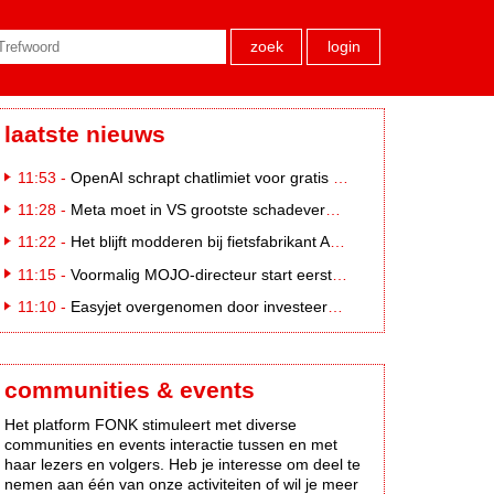
zoek
login
laatste nieuws
11:53 -
OpenAI schrapt chatlimiet voor gratis ChatGPT-gebruikers
11:28 -
Meta moet in VS grootste schadevergoeding ooit betalen: 567 miljoen dollar
11:22 -
Het blijft modderen bij fietsfabrikant Accell. Krijgt uitstel van betaling
11:15 -
Voormalig MOJO-directeur start eerste country radiozender. van Nederland
11:10 -
Easyjet overgenomen door investeerder Apollo
communities & events
Het platform FONK stimuleert met diverse
communities en events interactie tussen en met
haar lezers en volgers. Heb je interesse om deel te
nemen aan één van onze activiteiten of wil je meer