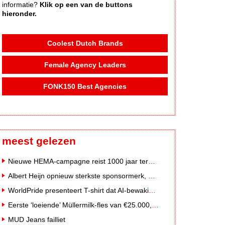
informatie?
Klik op een van de buttons
hieronder.
Coolest Dutch Brands
Female Agency Leaders
FONK150 Best Agencies
meest gelezen
Nieuwe HEMA-campagne reist 1000 jaar terug in de tijd naar 'Hemastein'
Albert Heijn opnieuw sterkste sponsormerk, PostNL daalt
WorldPride presenteert T-shirt dat AI-bewakingscamera's misleidt
Eerste ‘loeiende’ Müllermilk-fles van €25.000,- gevonden
MUD Jeans failliet