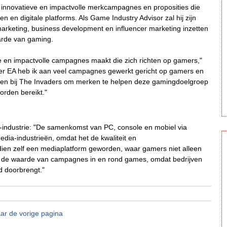
n innovatieve en impactvolle merkcampagnes en proposities die
 en digitale platforms. Als Game Industry Advisor zal hij zijn
marketing, business development en influencer marketing inzetten
arde van gaming.
e en impactvolle campagnes maakt die zich richten op gamers,"
gever EA heb ik aan veel campagnes gewerkt gericht op gamers en
iken bij The Invaders om merken te helpen deze gamingdoelgroep
worden bereikt."
e-industrie: "De samenkomst van PC, console en mobiel via
edia-industrieën, omdat het de kwaliteit en
dien zelf een mediaplatform geworden, waar gamers niet alleen
n de waarde van campagnes in en rond games, omdat bedrijven
d doorbrengt."
ar de vorige pagina