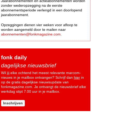
Jaarabonnementen en actieabonnementen worden
zonder wederopzegging na de eerste
abonnementsperiode verlengd in een doorlopend
jaarabonnement.
Opzeggingen dienen vier weken voor afloop te
worden aangemeld door te mailen naar
abonnementen@fonkmagazine.com
.
fonk daily
dagelijkse nieuwsbrief
Wil jij elke ochtend het meest relevante marcom-
nieuws in je mailbox ontvangen? Schrijf dan
hier
in
op de gratis dagelijkse nieuwsupdate van
fonkmagazine.com. Je ontvangt de nieuwsbrief elke
werkdag stipt 7.00 uur in je mailbox.
Inschrijven