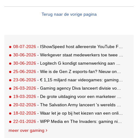
Terug naar de vorige pagina
08-07-2026
- IShowSpeed host allereerste YouTube FIFA Creator Cup
30-06-2026
- Werkgever staat medewerkers toe twee dagen betaald te gamen
30-06-2026
- Logitech G kondigt samenwerking aan met Call of Duty: Modern Warfare 4
25-06-2026
- Wie is de Gen Z esports-fan? Nieuw onderzoek brengt doelgroep in beeld
23-06-2026
- € 1,15 miljard naar videogames: gaming blijft entertainmentreus
26-03-2026
- Gaming agency Diva lanceert divisie voor creator en community-engagement
19-03-2026
- De grote uitdaging voor een marketeer als adverteren niet mogelijk is
20-02-2026
- The Salvation Army lanceert 's werelds eerste digitale kringloopwinkel op Roblox
18-02-2026
- Waar let je op bij het kiezen van een online casino in België?
22-01-2026
- WPP Media en The Invaders: gaming niet langer een mannenwereld
meer over gaming