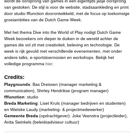
wordt de oorsprong van games in een eigentijds jasje oorsprong
van gestoken. De stijl is voor de website, stadsaankleding en print
door studio fffunction doorontwikkeld, met de focus op toekomsige
groeiambities van de Dutch Game Week.
Met het thema Dive into the World of Play nodigt Dutch Game
Week bezoekers om dieper te duiken in de wereld achter de
games die vol zit met creativiteit, beleving en technologie. De
week is rijk gevuld met verschillende evenementen, met onder
andere talks, e-sportstoernooien en workshops. Bekijk het
volledige programma
hier.
Credits:
Playgrounds
: Bas Dreissen (manager marketing &
communication), Shirley Hendrikse (program manager)
fffunction
: studio
Breda Marketing
: Liset Kruls (manager bedrijven en studenten)
en Wietske Laudy (marketing- & projectmedewerker)
Gemeente Breda
(opdrachtgever): Joke Veenstra (projectleider),
Anita Swinkels (beleidsadviseur cultuur)