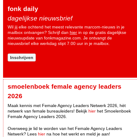
fonk daily
dagelijkse nieuwsbrief
Wil jij elke ochtend het meest relevante marcom-nieuws in je
mailbox ontvangen? Schrijf dan
hier
in op de gratis dagelijkse
nieuwsupdate van fonkmagazine.com. Je ontvangt de
nieuwsbrief elke werkdag stipt 7.00 uur in je mailbox.
Inschrijven
smoelenboek female agency leaders
2026
Maak kennis met Female Agency Leaders Netwerk 2026, hèt
netwerk van female bureauleiders! Bekijk
hier
het Smoelenboek
Female Agency Leaders 2026.
Overweeg je lid te worden van het Female Agency Leaders
Netwerk? Lees
hier
na hoe het werkt en meld je aan!