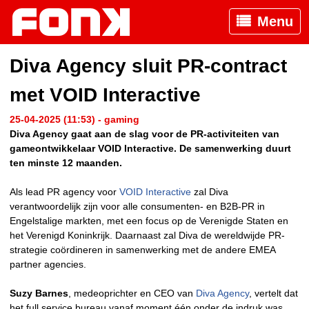
Menu
Diva Agency sluit PR-contract
met VOID Interactive
25-04-2025 (11:53) - gaming
Diva Agency gaat aan de slag voor de PR-activiteiten van
gameontwikkelaar VOID Interactive. De samenwerking duurt
ten minste 12 maanden.
Als lead PR agency voor
VOID Interactive
zal Diva
verantwoordelijk zijn voor alle consumenten- en B2B-PR in
Engelstalige markten, met een focus op de Verenigde Staten en
het Verenigd Koninkrijk. Daarnaast zal Diva de wereldwijde PR-
strategie coördineren in samenwerking met de andere EMEA
partner agencies.
Suzy Barnes
, medeoprichter en CEO van
Diva Agency
, vertelt dat
het full service bureau vanaf moment één onder de indruk was