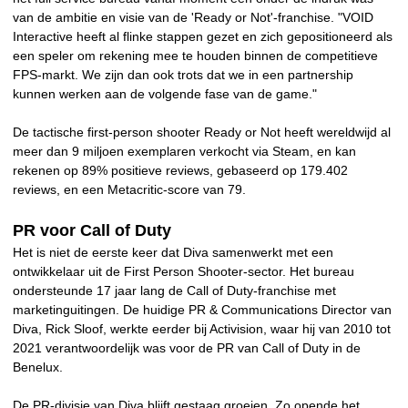
van de ambitie en visie van de 'Ready or Not'-franchise. "VOID
Interactive heeft al flinke stappen gezet en zich gepositioneerd als
een speler om rekening mee te houden binnen de competitieve
FPS-markt. We zijn dan ook trots dat we in een partnership
kunnen werken aan de volgende fase van de game."
De tactische first-person shooter Ready or Not heeft wereldwijd al
meer dan 9 miljoen exemplaren verkocht via Steam, en kan
rekenen op 89% positieve reviews, gebaseerd op 179.402
reviews, en een Metacritic-score van 79.
PR voor Call of Duty
Het is niet de eerste keer dat Diva samenwerkt met een
ontwikkelaar uit de First Person Shooter-sector. Het bureau
ondersteunde 17 jaar lang de Call of Duty-franchise met
marketinguitingen. De huidige PR & Communications Director van
Diva, Rick Sloof, werkte eerder bij Activision, waar hij van 2010 tot
2021 verantwoordelijk was voor de PR van Call of Duty in de
Benelux.
De PR-divisie van Diva blijft gestaag groeien. Zo opende het