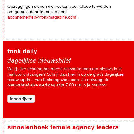
Opzeggingen dienen vier weken voor afloop te worden
aangemeld door te mailen naar
abonnementen@fonkmagazine.com
.
fonk daily
dagelijkse nieuwsbrief
Wil jij elke ochtend het meest relevante marcom-nieuws in je
mailbox ontvangen? Schrijf dan
hier
in op de gratis dagelijkse
nieuwsupdate van fonkmagazine.com. Je ontvangt de
nieuwsbrief elke werkdag stipt 7.00 uur in je mailbox.
Inschrijven
smoelenboek female agency leaders