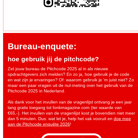
Bureau-enquete:
hoe gebruik jij de pitchcode?
Zet jouw bureau de Pitchcode 2025 al in als nieuwe
opdrachtgevers zich melden? En zo ja, hoe gebruik je de code
en wat zijn je ervaringen? Of: waarom gebruik je ‘m juist niet? Zo
maar een paar vragen uit de nul-meting over het gebruik van de
Pitchcode 2025 in Nederland.
Als dank voor het invullen van de vragenlijst ontvang je een jaar
lang gratis toegang tot fonkmagazine.com (ter waarde van
€65,-). Het invullen van de vragenlijst kost je bovendien niet meer
dan 5 minuten. Dus: wat let je, help het vak vooruit en
doe mee
aan de Pitchcode enquête 2026
!