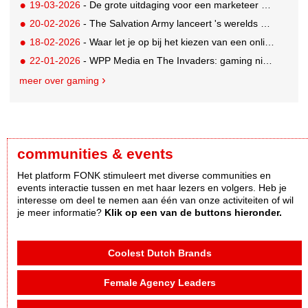
19-03-2026
- De grote uitdaging voor een marketeer als adverteren niet mogelijk is
20-02-2026
- The Salvation Army lanceert 's werelds eerste digitale kringloopwinkel op Roblox
18-02-2026
- Waar let je op bij het kiezen van een online casino in België?
22-01-2026
- WPP Media en The Invaders: gaming niet langer een mannenwereld
meer over gaming
communities & events
Het platform FONK stimuleert met diverse communities en
events interactie tussen en met haar lezers en volgers. Heb je
interesse om deel te nemen aan één van onze activiteiten of wil
je meer informatie?
Klik op een van de buttons hieronder.
Coolest Dutch Brands
Female Agency Leaders