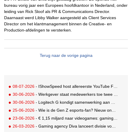
bureau vorig jaar een Europees hoofdkantoor in Nederland, onder
leiding van Rick Sloof als PR & Communications Director.
Daarnaast werd Libby Walker aangesteld als Client Services
Director om het klantmanagement binnen de Creative- en
Production-afdelingen te versterken.
Terug naar de vorige pagina
08-07-2026
- IShowSpeed host allereerste YouTube FIFA Creator Cup
30-06-2026
- Werkgever staat medewerkers toe twee dagen betaald te gamen
30-06-2026
- Logitech G kondigt samenwerking aan met Call of Duty: Modern Warfare 4
25-06-2026
- Wie is de Gen Z esports-fan? Nieuw onderzoek brengt doelgroep in beeld
23-06-2026
- € 1,15 miljard naar videogames: gaming blijft entertainmentreus
26-03-2026
- Gaming agency Diva lanceert divisie voor creator en community-engagement