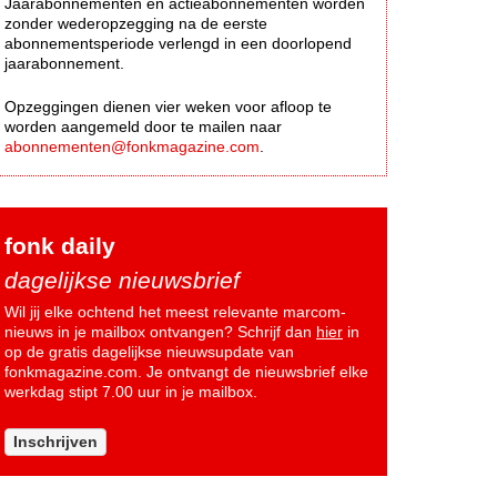
Jaarabonnementen en actieabonnementen worden
zonder wederopzegging na de eerste
abonnementsperiode verlengd in een doorlopend
jaarabonnement.
Opzeggingen dienen vier weken voor afloop te
worden aangemeld door te mailen naar
abonnementen@fonkmagazine.com
.
fonk daily
dagelijkse nieuwsbrief
Wil jij elke ochtend het meest relevante marcom-
nieuws in je mailbox ontvangen? Schrijf dan
hier
in
op de gratis dagelijkse nieuwsupdate van
fonkmagazine.com. Je ontvangt de nieuwsbrief elke
werkdag stipt 7.00 uur in je mailbox.
Inschrijven