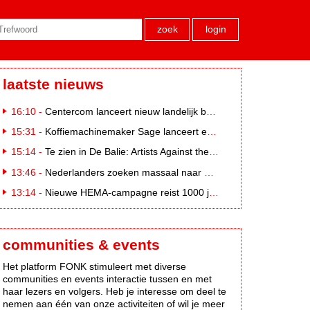
zoek
login
laatste nieuws
16:10 -
Centercom lanceert nieuw landelijk buitereclamenetwerk: City Cubes
15:31 -
Koffiemachinemaker Sage lanceert e-commerceplatform voor koffieliefhebbers
15:14 -
Te zien in De Balie: Artists Against the Kremlin III
13:46 -
Nederlanders zoeken massaal naar eclipsbrillen op Marktplaats
13:14 -
Nieuwe HEMA-campagne reist 1000 jaar terug in de tijd naar 'Hemastein'
communities & events
Het platform FONK stimuleert met diverse
communities en events interactie tussen en met
haar lezers en volgers. Heb je interesse om deel te
nemen aan één van onze activiteiten of wil je meer