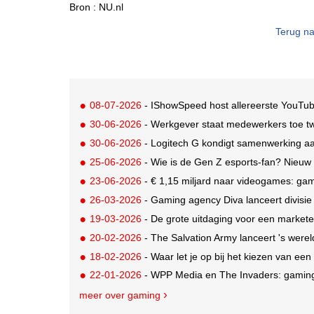
Bron :
NU.nl
Terug na
08-07-2026
- IShowSpeed host allereerste YouTu
30-06-2026
- Werkgever staat medewerkers toe t
30-06-2026
- Logitech G kondigt samenwerking aa
25-06-2026
- Wie is de Gen Z esports-fan? Nieuw
23-06-2026
- € 1,15 miljard naar videogames: gami
26-03-2026
- Gaming agency Diva lanceert divisi
19-03-2026
- De grote uitdaging voor een marketee
20-02-2026
- The Salvation Army lanceert 's werel
18-02-2026
- Waar let je op bij het kiezen van een
22-01-2026
- WPP Media en The Invaders: gaming
meer over gaming