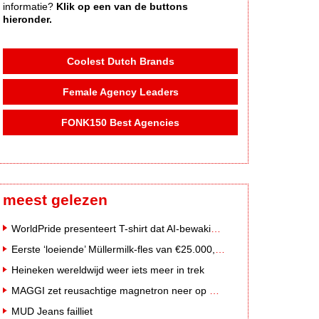
informatie?
Klik op een van de buttons
hieronder.
Coolest Dutch Brands
Female Agency Leaders
FONK150 Best Agencies
meest gelezen
WorldPride presenteert T-shirt dat AI-bewakingscamera's misleidt
Eerste ‘loeiende’ Müllermilk-fles van €25.000,- gevonden
Heineken wereldwijd weer iets meer in trek
MAGGI zet reusachtige magnetron neer op Solar Festival
MUD Jeans failliet