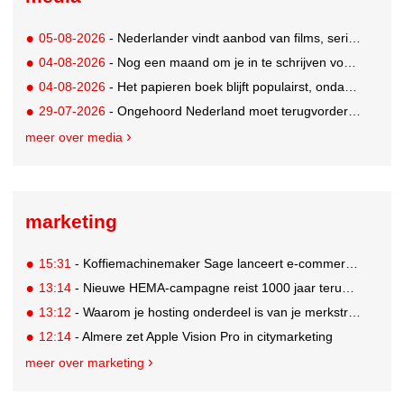
05-08-2026
- Nederlander vindt aanbod van films, series en sport vaak versnipperd
04-08-2026
- Nog een maand om je in te schrijven voor de Mercurs 2026
04-08-2026
- Het papieren boek blijft populairst, ondanks digitale alternatieven
29-07-2026
- Ongehoord Nederland moet terugvordering betalen aan Commissariaat voor de Media
meer over media
marketing
15:31
- Koffiemachinemaker Sage lanceert e-commerceplatform voor koffieliefhebbers
13:14
- Nieuwe HEMA-campagne reist 1000 jaar terug in de tijd naar 'Hemastein'
13:12
- Waarom je hosting onderdeel is van je merkstrategie
12:14
- Almere zet Apple Vision Pro in citymarketing
meer over marketing