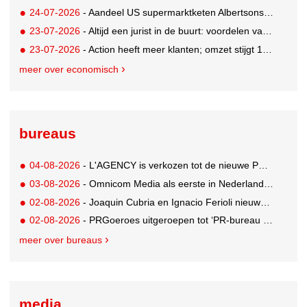
24-07-2026
- Aandeel US supermarktketen Albertsons daalt 21%. Volgt Ahold Delhaize?
23-07-2026
- Altijd een jurist in de buurt: voordelen van een landelijk bureau
23-07-2026
- Action heeft meer klanten; omzet stijgt 14% in eerste halfjaar naar 8,3 miljard
meer over economisch
bureaus
04-08-2026
- L'AGENCY is verkozen tot de nieuwe PR-partner van KoRo
03-08-2026
- Omnicom Media als eerste in Nederland actief met advertenties in ChatGPT
02-08-2026
- Joaquin Cubria en Ignacio Ferioli nieuwe Global CCO’s GUT, Renata Neumann Global Head of Production
02-08-2026
- PRGoeroes uitgeroepen tot ‘PR-bureau van het jaar 2026’
meer over bureaus
media