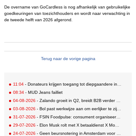
De overname van GoCardless is nog afhankelijk van gebruikelijke
goedkeuringen van toezichthouders en wordt naar verwachting in
de tweede helft van 2026 afgerond.
Terug naar de vorige pagina
11:04
- Donateurs krijgen toegang tot diepgaandere informatie over goede doelen
08:34
- MUD Jeans failliet
04-08-2026
- Zalando groeit in Q2, breidt B2B verder uit en innoveert met AI
03-08-2026
- Bol past werkwijze aan om eerlijker te zijn naar verkopers en consumenten
31-07-2026
- FSIN Foodpulse: consument organiseert eet- en koopgedrag bewuster
29-07-2026
- Elon Musk rolt met X betaaldienst X Money uit in VS: zorgen in Washington
24-07-2026
- Geen beursnotering in Amsterdam voor nieuw concern voedingsmerken Unilever