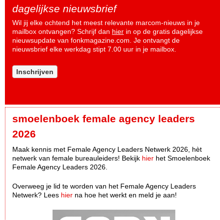
dagelijkse nieuwsbrief
Wil jij elke ochtend het meest relevante marcom-nieuws in je
mailbox ontvangen? Schrijf dan
hier
in op de gratis dagelijkse
nieuwsupdate van fonkmagazine.com. Je ontvangt de
nieuwsbrief elke werkdag stipt 7.00 uur in je mailbox.
Inschrijven
smoelenboek female agency leaders
2026
Maak kennis met Female Agency Leaders Netwerk 2026, hèt
netwerk van female bureauleiders! Bekijk
hier
het Smoelenboek
Female Agency Leaders 2026.
Overweeg je lid te worden van het Female Agency Leaders
Netwerk? Lees
hier
na hoe het werkt en meld je aan!