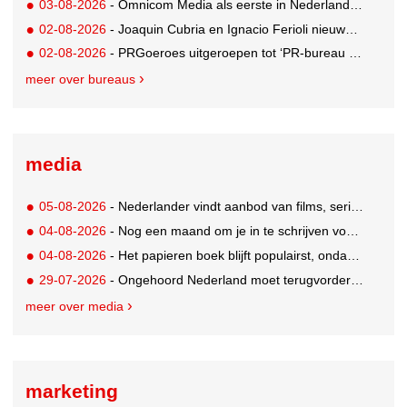
03-08-2026
- Omnicom Media als eerste in Nederland actief met advertenties in ChatGPT
02-08-2026
- Joaquin Cubria en Ignacio Ferioli nieuwe Global CCO’s GUT, Renata Neumann Global Head of Production
02-08-2026
- PRGoeroes uitgeroepen tot ‘PR-bureau van het jaar 2026’
meer over bureaus
media
05-08-2026
- Nederlander vindt aanbod van films, series en sport vaak versnipperd
04-08-2026
- Nog een maand om je in te schrijven voor de Mercurs 2026
04-08-2026
- Het papieren boek blijft populairst, ondanks digitale alternatieven
29-07-2026
- Ongehoord Nederland moet terugvordering betalen aan Commissariaat voor de Media
meer over media
marketing