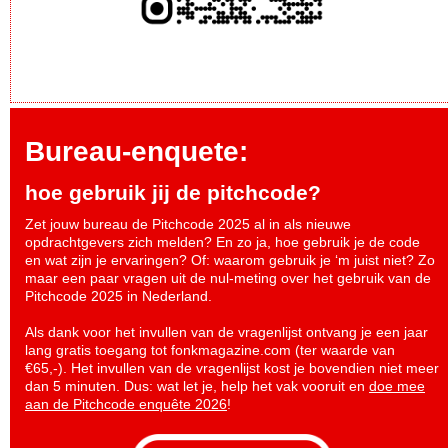
Bureau-enquete:
hoe gebruik jij de pitchcode?
Zet jouw bureau de Pitchcode 2025 al in als nieuwe
opdrachtgevers zich melden? En zo ja, hoe gebruik je de code
en wat zijn je ervaringen? Of: waarom gebruik je ‘m juist niet? Zo
maar een paar vragen uit de nul-meting over het gebruik van de
Pitchcode 2025 in Nederland.
Als dank voor het invullen van de vragenlijst ontvang je een jaar
lang gratis toegang tot fonkmagazine.com (ter waarde van
€65,-). Het invullen van de vragenlijst kost je bovendien niet meer
dan 5 minuten. Dus: wat let je, help het vak vooruit en
doe mee
aan de Pitchcode enquête 2026
!