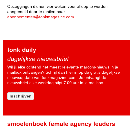
Opzeggingen dienen vier weken voor afloop te worden
aangemeld door te mailen naar
abonnementen@fonkmagazine.com
.
fonk daily
dagelijkse nieuwsbrief
Wil jij elke ochtend het meest relevante marcom-nieuws in je
mailbox ontvangen? Schrijf dan
hier
in op de gratis dagelijkse
nieuwsupdate van fonkmagazine.com. Je ontvangt de
nieuwsbrief elke werkdag stipt 7.00 uur in je mailbox.
Inschrijven
smoelenboek female agency leaders