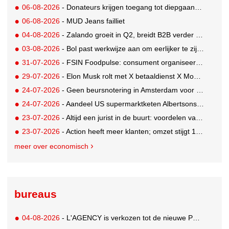
06-08-2026
- Donateurs krijgen toegang tot diepgaandere informatie over goede doelen
06-08-2026
- MUD Jeans failliet
04-08-2026
- Zalando groeit in Q2, breidt B2B verder uit en innoveert met AI
03-08-2026
- Bol past werkwijze aan om eerlijker te zijn naar verkopers en consumenten
31-07-2026
- FSIN Foodpulse: consument organiseert eet- en koopgedrag bewuster
29-07-2026
- Elon Musk rolt met X betaaldienst X Money uit in VS: zorgen in Washington
24-07-2026
- Geen beursnotering in Amsterdam voor nieuw concern voedingsmerken Unilever
24-07-2026
- Aandeel US supermarktketen Albertsons daalt 21%. Volgt Ahold Delhaize?
23-07-2026
- Altijd een jurist in de buurt: voordelen van een landelijk bureau
23-07-2026
- Action heeft meer klanten; omzet stijgt 14% in eerste halfjaar naar 8,3 miljard
meer over economisch
bureaus
04-08-2026
- L'AGENCY is verkozen tot de nieuwe PR-partner van KoRo