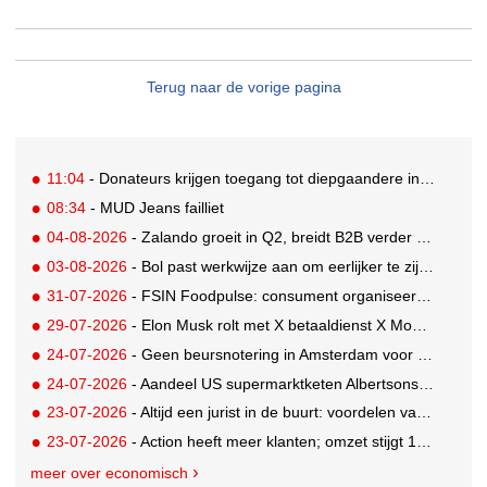
Terug naar de vorige pagina
11:04
- Donateurs krijgen toegang tot diepgaandere informatie over goede doelen
08:34
- MUD Jeans failliet
04-08-2026
- Zalando groeit in Q2, breidt B2B verder uit en innoveert met AI
03-08-2026
- Bol past werkwijze aan om eerlijker te zijn naar verkopers en consumenten
31-07-2026
- FSIN Foodpulse: consument organiseert eet- en koopgedrag bewuster
29-07-2026
- Elon Musk rolt met X betaaldienst X Money uit in VS: zorgen in Washington
24-07-2026
- Geen beursnotering in Amsterdam voor nieuw concern voedingsmerken Unilever
24-07-2026
- Aandeel US supermarktketen Albertsons daalt 21%. Volgt Ahold Delhaize?
23-07-2026
- Altijd een jurist in de buurt: voordelen van een landelijk bureau
23-07-2026
- Action heeft meer klanten; omzet stijgt 14% in eerste halfjaar naar 8,3 miljard
meer over economisch