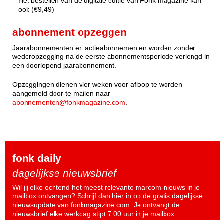
Het bestellen van de digitale editie van Fonk magazine kan
ook (€9,49)
abonnement opzeggen
Jaarabonnementen en actieabonnementen worden zonder
wederopzegging na de eerste abonnementsperiode verlengd in
een doorlopend jaarabonnement.
Opzeggingen dienen vier weken voor afloop te worden
aangemeld door te mailen naar
abonnementen@fonkmagazine.com
.
fonk daily
dagelijkse nieuwsbrief
Wil jij elke ochtend het meest relevante marcom-nieuws in je
mailbox ontvangen? Schrijf dan
hier
in op de gratis dagelijkse
nieuwsupdate van fonkmagazine.com. Je ontvangt de
nieuwsbrief elke werkdag stipt 7.00 uur in je mailbox.