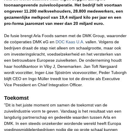
toonaangevende zuivelcoöperatie. Het bedrijf telt voortaan
ongeveer 11.200 melkveehouders, 28.800 medewerkers, een
gezamenlijke melkpool van 19,4 miljard kilo per jaar en een
pro-forma jaaromzet van meer dan 20 miljard euro.
De fusie brengt Arla Foods samen met de DMK Group, waaronder
de coöperaties DMK eG en
DOC Kaas U.A
. vallen. Volgens de
bedrijven draait de stap niet alleen om schaalgrootte, maar ook
om investeringskracht, voedselzekerheid en het versterken van
een betrouwbare Europese zuivelketen. De onderneming houdt
haar hoofdkantoor in Viby J, Denemarken. Jan Toft Nørgaard
wordt voorzitter, Inger-Lise Sjöström vicevoorzitter, Peder Tuborgh
blijft CEO en Ingo Müller treedt toe tot de directie als Executive
Vice President en Chief Integration Officer.
Toekomst
"Dit is het juiste moment om samen de toekomst van de
zuivelindustrie vorm te geven. Vandaag is het resultaat van een
langdurig partnerschap en gedeelde waarden tussen Arla en
DMK. In een steeds onzekerder wordende wereld heeft Europa
voedingsmiddelenbedrijven nodig die op grote schaal kunnen