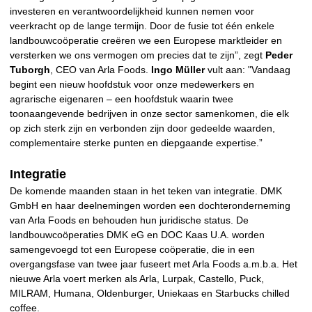
investeren en verantwoordelijkheid kunnen nemen voor
veerkracht op de lange termijn. Door de fusie tot één enkele
landbouwcoöperatie creëren we een Europese marktleider en
versterken we ons vermogen om precies dat te zijn”, zegt
Peder
Tuborgh
, CEO van Arla Foods.
Ingo Müller
vult aan: "Vandaag
begint een nieuw hoofdstuk voor onze medewerkers en
agrarische eigenaren – een hoofdstuk waarin twee
toonaangevende bedrijven in onze sector samenkomen, die elk
op zich sterk zijn en verbonden zijn door gedeelde waarden,
complementaire sterke punten en diepgaande expertise.”
Integratie
De komende maanden staan in het teken van integratie. DMK
GmbH en haar deelnemingen worden een dochteronderneming
van Arla Foods en behouden hun juridische status. De
landbouwcoöperaties DMK eG en DOC Kaas U.A. worden
samengevoegd tot een Europese coöperatie, die in een
overgangsfase van twee jaar fuseert met Arla Foods a.m.b.a. Het
nieuwe Arla voert merken als Arla, Lurpak, Castello, Puck,
MILRAM, Humana, Oldenburger, Uniekaas en Starbucks chilled
coffee.