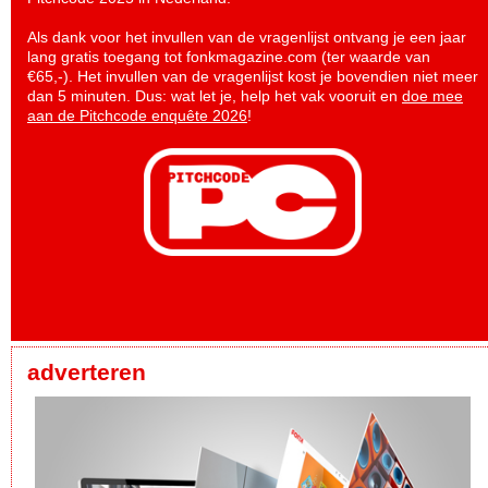
Als dank voor het invullen van de vragenlijst ontvang je een jaar
lang gratis toegang tot fonkmagazine.com (ter waarde van
€65,-). Het invullen van de vragenlijst kost je bovendien niet meer
dan 5 minuten. Dus: wat let je, help het vak vooruit en
doe mee
aan de Pitchcode enquête 2026
!
adverteren