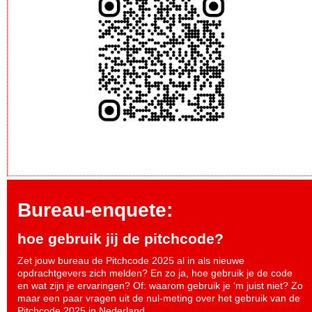
Bureau-enquete:
hoe gebruik jij de pitchcode?
Zet jouw bureau de Pitchcode 2025 al in als nieuwe
opdrachtgevers zich melden? En zo ja, hoe gebruik je de code
en wat zijn je ervaringen? Of: waarom gebruik je ‘m juist niet? Zo
maar een paar vragen uit de nul-meting over het gebruik van de
Pitchcode 2025 in Nederland.