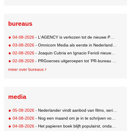
bureaus
04-08-2026
- L'AGENCY is verkozen tot de nieuwe PR-partner van KoRo
03-08-2026
- Omnicom Media als eerste in Nederland actief met advertenties in ChatGPT
02-08-2026
- Joaquin Cubria en Ignacio Ferioli nieuwe Global CCO’s GUT, Renata Neumann Global Head of Production
02-08-2026
- PRGoeroes uitgeroepen tot ‘PR-bureau van het jaar 2026’
meer over bureaus
media
05-08-2026
- Nederlander vindt aanbod van films, series en sport vaak versnipperd
04-08-2026
- Nog een maand om je in te schrijven voor de Mercurs 2026
04-08-2026
- Het papieren boek blijft populairst, ondanks digitale alternatieven