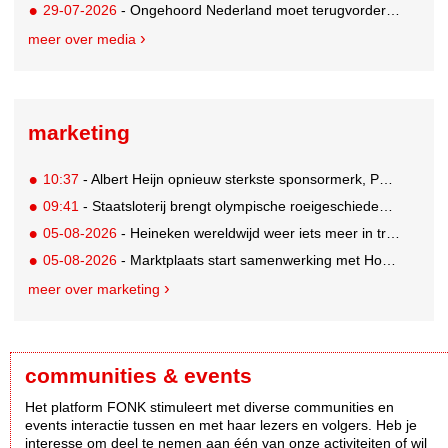
29-07-2026
- Ongehoord Nederland moet terugvordering betalen aan Commissariaat voor de Media
meer over media
marketing
10:37
- Albert Heijn opnieuw sterkste sponsormerk, PostNL daalt
09:41
- Staatsloterij brengt olympische roeigeschiedenis tot leven voor WK Roeien
05-08-2026
- Heineken wereldwijd weer iets meer in trek
05-08-2026
- Marktplaats start samenwerking met House of Cars
meer over marketing
communities & events
Het platform FONK stimuleert met diverse communities en
events interactie tussen en met haar lezers en volgers. Heb je
interesse om deel te nemen aan één van onze activiteiten of wil