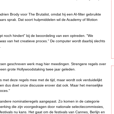
rien Brody voor The Brutalist, omdat hij een AI-filter gebruikte
ars sprak. Dat soort hulpmiddelen wil de Academy of Motion
elpt noch hindert" bij de beoordeling van een optreden. "We
was van het creatieve proces." De computer wordt daarbij slechts
.
 mensen geschreven werk mag hier meedingen. Strengere regels over
n een grote Hollywoodstaking twee jaar geleden.
s met deze regels mee met de tijd, maar wordt ook verduidelijkt
en en dus doet onze discussie erover dat ook. Maar het menselijke
roces."
e andere nominatieregels aangepast. Zo komen in de categorie
nmerking die zijn voorgedragen door nationale selectiecommissies,
estivals nu kans. Het gaat om de festivals van Cannes, Berlijn en