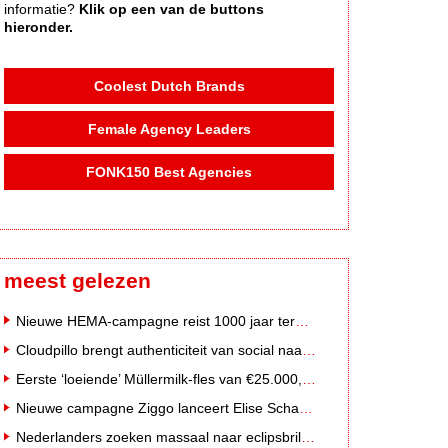
informatie?
Klik op een van de buttons
hieronder.
Coolest Dutch Brands
Female Agency Leaders
FONK150 Best Agencies
meest gelezen
Nieuwe HEMA-campagne reist 1000 jaar terug in de tijd naar 'Hemastein'
Cloudpillo brengt authenticiteit van social naar tv
Eerste ‘loeiende’ Müllermilk-fles van €25.000,- gevonden
Nieuwe campagne Ziggo lanceert Elise Schaap als expert over de Nederlandse voetbalbeleving
Nederlanders zoeken massaal naar eclipsbrillen op Marktplaats