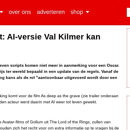
over ons
adverteren
shop
 AI-versie Val Kilmer kan
even scripts komen niet meer in aanmerking voor een Oscar.
rijs ter wereld bepaald in een update van de regels.
Vanaf de
nog kans als de rol "aantoonbaar uitgevoerd wordt door een
king komt voor de film As deep as the grave (zie trailer onderaan
leden acteur werd daarin met AI weer tot leven gewekt.
 Avatar-films of Gollum uit The Lord of the Rings, zullen van
uden zich het recht voor om extra informatie op te vragen bij de