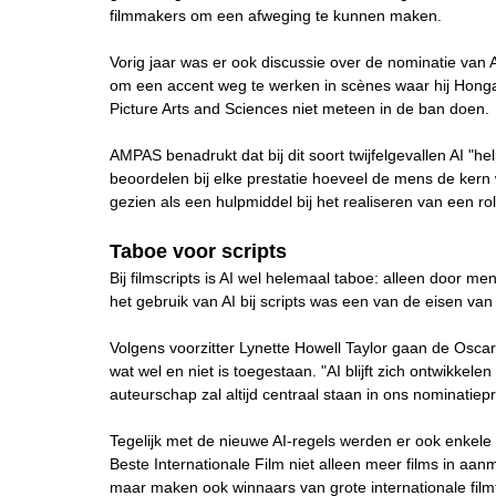
filmmakers om een afweging te kunnen maken.
Vorig jaar was er ook discussie over de nominatie van Ad
om een accent weg te werken in scènes waar hij Honga
Picture Arts and Sciences niet meteen in de ban doen.
AMPAS benadrukt dat bij dit soort twijfelgevallen AI "h
beoordelen bij elke prestatie hoeveel de mens de kern 
gezien als een hulpmiddel bij het realiseren van een rol
Taboe voor scripts
Bij filmscripts is AI wel helemaal taboe: alleen door
het gebruik van AI bij scripts was een van de eisen va
Volgens voorzitter Lynette Howell Taylor gaan de Oscar
wat wel en niet is toegestaan. "AI blijft zich ontwikkel
auteurschap zal altijd centraal staan in ons nominatiep
Tegelijk met de nieuwe AI-regels werden er ook enkel
Beste Internationale Film niet alleen meer films in aa
maar maken ook winnaars van grote internationale filmf