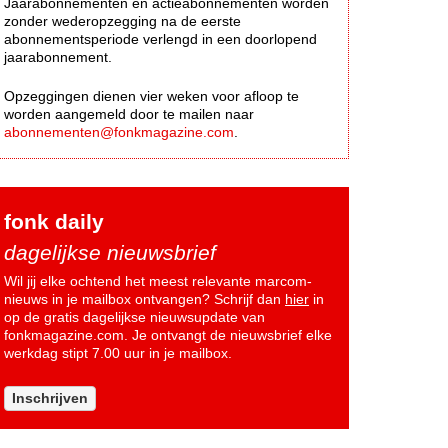
Jaarabonnementen en actieabonnementen worden
zonder wederopzegging na de eerste
abonnementsperiode verlengd in een doorlopend
jaarabonnement.
Opzeggingen dienen vier weken voor afloop te
worden aangemeld door te mailen naar
abonnementen@fonkmagazine.com
.
fonk daily
dagelijkse nieuwsbrief
Wil jij elke ochtend het meest relevante marcom-
nieuws in je mailbox ontvangen? Schrijf dan
hier
in
op de gratis dagelijkse nieuwsupdate van
fonkmagazine.com. Je ontvangt de nieuwsbrief elke
werkdag stipt 7.00 uur in je mailbox.
Inschrijven