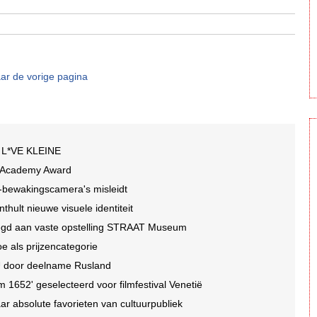
ar de vorige pagina
an L*VE KLEINE
t Academy Award
I-bewakingscamera's misleidt
ult nieuwe visuele identiteit
egd aan vaste opstelling STRAAT Museum
e als prijzencategorie
EU door deelname Rusland
1652' geselecteerd voor filmfestival Venetië
r absolute favorieten van cultuurpubliek