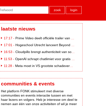
zoek
login
laatste nieuws
17:17 -
Prime Video deelt officiële trailer van L*VE KLEINE
17:01 -
Hogeschool Utrecht lanceert Beyond Campus binnen International Creative Business
16:53 -
Cloudpillo brengt authenticiteit van social naar tv
11:53 -
OpenAI schrapt chatlimiet voor gratis ChatGPT-gebruikers
11:28 -
Meta moet in VS grootste schadevergoeding ooit betalen: 567 miljoen dollar
communities & events
Het platform FONK stimuleert met diverse
communities en events interactie tussen en met
haar lezers en volgers. Heb je interesse om deel te
nemen aan één van onze activiteiten of wil je meer