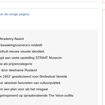
ar de vorige pagina
t Academy Award
I-bewakingscamera's misleidt
ult nieuwe visuele identiteit
egd aan vaste opstelling STRAAT Museum
e als prijzencategorie
EU door deelname Rusland
1652' geselecteerd voor filmfestival Venetië
r absolute favorieten van cultuurpubliek
 om een plan voor als het misgaat
 geïnspireerd op spraakmakende The Voice-outfits