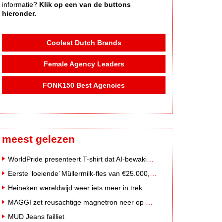
informatie?
Klik op een van de buttons
hieronder.
Coolest Dutch Brands
Female Agency Leaders
FONK150 Best Agencies
meest gelezen
WorldPride presenteert T-shirt dat AI-bewakingscamera's misleidt
Eerste ‘loeiende’ Müllermilk-fles van €25.000,- gevonden
Heineken wereldwijd weer iets meer in trek
MAGGI zet reusachtige magnetron neer op Solar Festival
MUD Jeans failliet