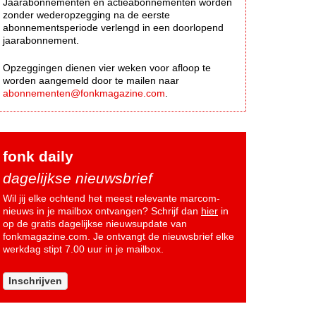
Jaarabonnementen en actieabonnementen worden
zonder wederopzegging na de eerste
abonnementsperiode verlengd in een doorlopend
jaarabonnement.
Opzeggingen dienen vier weken voor afloop te
worden aangemeld door te mailen naar
abonnementen@fonkmagazine.com
.
fonk daily
dagelijkse nieuwsbrief
Wil jij elke ochtend het meest relevante marcom-
nieuws in je mailbox ontvangen? Schrijf dan
hier
in
op de gratis dagelijkse nieuwsupdate van
fonkmagazine.com. Je ontvangt de nieuwsbrief elke
werkdag stipt 7.00 uur in je mailbox.
Inschrijven