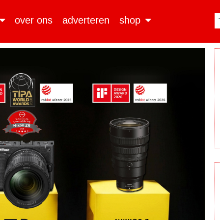
over ons
adverteren
shop