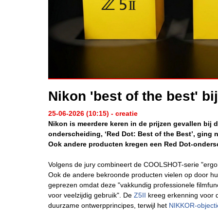
Nikon 'best of the best' b
25-06-2026 (10:15) - creatie
Nikon is meerdere keren in de prijzen gevallen bi
onderscheiding, ‘Red Dot: Best of the Best’, ging 
Ook andere producten kregen een Red Dot-onders
Volgens de jury combineert de COOLSHOT-serie "ergonom
Ook de andere bekroonde producten vielen op door h
geprezen omdat deze "vakkundig professionele filmfun
voor veelzijdig gebruik". De
Z5II
kreeg erkenning voor d
duurzame ontwerpprincipes, terwijl het
NIKKOR-objecti