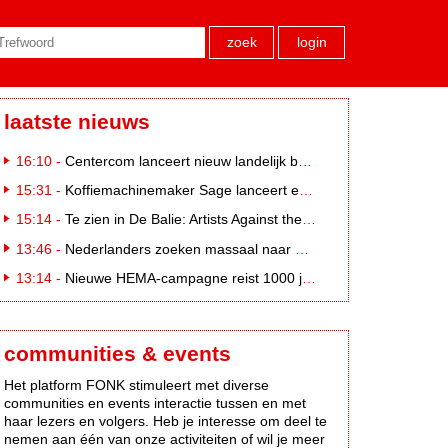
zoek
login
laatste nieuws
16:10 -
Centercom lanceert nieuw landelijk buitereclamenetwerk: City Cubes
15:31 -
Koffiemachinemaker Sage lanceert e-commerceplatform voor koffieliefhebbers
15:14 -
Te zien in De Balie: Artists Against the Kremlin III
13:46 -
Nederlanders zoeken massaal naar eclipsbrillen op Marktplaats
13:14 -
Nieuwe HEMA-campagne reist 1000 jaar terug in de tijd naar 'Hemastein'
communities & events
Het platform FONK stimuleert met diverse
communities en events interactie tussen en met
haar lezers en volgers. Heb je interesse om deel te
nemen aan één van onze activiteiten of wil je meer