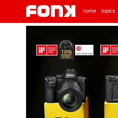
home
topics