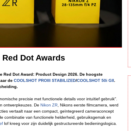
ij Red Dot Awards
j de Red Dot Award: Product Design 2026. De hoogste
naar de
COOLSHOT PROIII STABILIZED
/
COOLSHOT 50i GII
.
cheiding.
ische precisie met functionele details voor intuïtief gebruik".
un ontwerpkeuzes. De
Nikon ZR
, Nikons eerste filmcamera, werd
cties vertaalt naar een compact, geïntegreerd cameraconcept
e combinatie van functionele helderheid, gebruiksgemak en
ef
lof kreeg voor zijn duidelijk gestructureerde bedieningslogica.