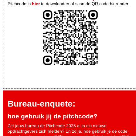
Pitchcode is
hier
te downloaden of scan de QR code hieronder.
Bureau-enquete:
hoe gebruik jij de pitchcode?
Zet jouw bureau de Pitchcode 2025 al in als nieuwe
opdrachtgevers zich melden? En zo ja, hoe gebruik je de code