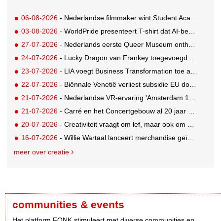
06-08-2026
- Nederlandse filmmaker wint Student Academy Award
03-08-2026
- WorldPride presenteert T-shirt dat AI-bewakingscamera's misleidt
27-07-2026
- Nederlands eerste Queer Museum onthult nieuwe visuele identiteit
24-07-2026
- Lucky Dragon van Frankey toegevoegd aan vaste opstelling STRAAT Museum
23-07-2026
- LIA voegt Business Transformation toe als prijzencategorie
22-07-2026
- Biënnale Venetië verliest subsidie EU door deelname Rusland
21-07-2026
- Nederlandse VR-ervaring 'Amsterdam 1652' geselecteerd voor filmfestival Venetië
21-07-2026
- Carré en het Concertgebouw al 20 jaar absolute favorieten van cultuurpubliek
20-07-2026
- Creativiteit vraagt om lef, maar ook om een plan voor als het misgaat
16-07-2026
- Willie Wartaal lanceert merchandise geïnspireerd op spraakmakende The Voice-outfits
meer over creatie
communities & events
Het platform FONK stimuleert met diverse communities en