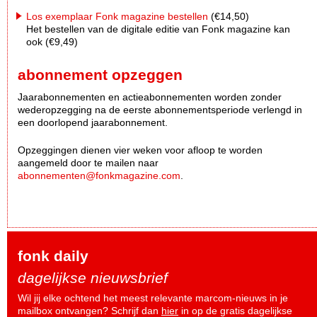
Los exemplaar Fonk magazine bestellen
(€14,50)
Het bestellen van de digitale editie van Fonk magazine kan
ook (€9,49)
abonnement opzeggen
Jaarabonnementen en actieabonnementen worden zonder
wederopzegging na de eerste abonnementsperiode verlengd in
een doorlopend jaarabonnement.
Opzeggingen dienen vier weken voor afloop te worden
aangemeld door te mailen naar
abonnementen@fonkmagazine.com
.
fonk daily
dagelijkse nieuwsbrief
Wil jij elke ochtend het meest relevante marcom-nieuws in je
mailbox ontvangen? Schrijf dan
hier
in op de gratis dagelijkse